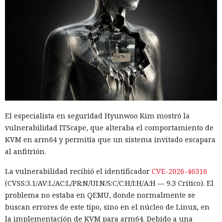
El especialista en seguridad Hyunwoo Kim mostró la
vulnerabilidad ITScape, que alteraba el comportamiento de
KVM en arm64 y permitía que un sistema invitado escapara
al anfitrión.
La vulnerabilidad recibió el identificador
CVE-2026-46316
(CVSS:3.1/AV:L/AC:L/PR:N/UI:N/S:C/C:H/I:H/A:H — 9.3 Crítico). El
problema no estaba en QEMU, donde normalmente se
buscan errores de este tipo, sino en el núcleo de Linux, en
la implementación de KVM para arm64. Debido a una