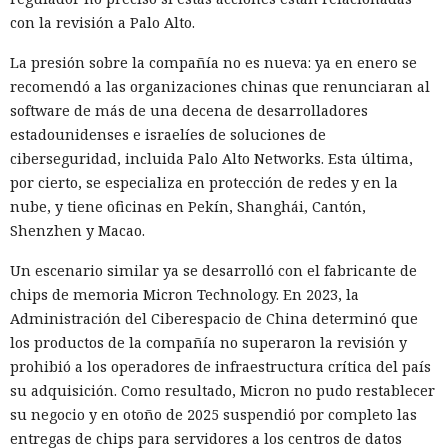
no quedó impune: detenido el
con la revisión a Palo Alto.
autor, ya espera sentencia en
La presión sobre la compañía no es nueva: ya en enero se
una celda.
recomendó a las organizaciones chinas que renunciaran al
software de más de una decena de desarrolladores
estadounidenses e israelíes de soluciones de
10:34 / 07.08.2026
ciberseguridad, incluida Palo Alto Networks. Esta última,
por cierto, se especializa en protección de redes y en la
Hombre podría afrontar hasta 32 años de prisión por filtrar
nube, y tiene oficinas en Pekín, Shanghái, Cantón,
secretos de 165 empresas.
Shenzhen y Macao.
Un escenario similar ya se desarrolló con el fabricante de
chips de memoria Micron Technology. En 2023, la
Administración del Ciberespacio de China determinó que
los productos de la compañía no superaron la revisión y
prohibió a los operadores de infraestructura crítica del país
su adquisición. Como resultado, Micron no pudo restablecer
su negocio y en otoño de 2025 suspendió por completo las
entregas de chips para servidores a los centros de datos