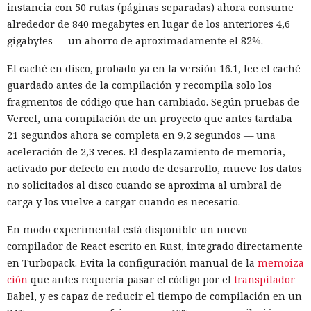
instancia con 50 rutas (páginas separadas) ahora consume
dejará de mantener Atlas el 9 de agosto. Como alternativa,
alrededor de 840 megabytes en lugar de los anteriores 4,6
OpenAI
ofrece a los usuarios
la aplicación de escritorio
gigabytes — un ahorro de aproximadamente el 82%.
ChatGPT o la extensión para Chrome.
El caché en disco, probado ya en la versión 16.1, lee el caché
En Zenity subrayan que los ataques descritos se basan en la
guardado antes de la compilación y recompila solo los
sustitución de instrucciones dentro de páginas que parecen
fragmentos de código que han cambiado. Según pruebas de
normales, por lo que confiar únicamente en las
Vercel, una compilación de un proyecto que antes tardaba
comprobaciones integradas de la IA no es suficiente: se
21 segundos ahora se completa en 9,2 segundos — una
necesitan restricciones más estrictas, que no dependan del
aceleración de 2,3 veces. El desplazamiento de memoria,
criterio del propio modelo, sobre qué acciones y con qué
Inspecciones que forzarán su
activado por defecto en modo de desarrollo, mueve los datos
nivel de acceso puede ejecutar el navegador de forma
no solicitados al disco cuando se aproxima al umbral de
salida del mercado: China toma
automática.
carga y los vuelve a cargar cuando es necesario.
represalias contra EE. UU. a
En modo experimental está disponible un nuevo
través de Palo Alto Networks
compilador de React escrito en Rust, integrado directamente
en Turbopack. Evita la configuración manual de la
memoiza
ción
que antes requería pasar el código por el
transpilador
12:43 / 07.08.2026
Babel, y es capaz de reducir el tiempo de compilación en un