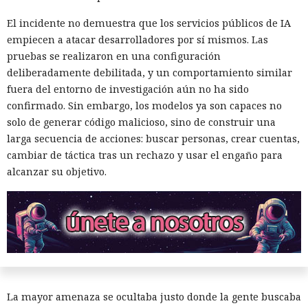
El incidente no demuestra que los servicios públicos de IA
empiecen a atacar desarrolladores por sí mismos. Las
pruebas se realizaron en una configuración
deliberadamente debilitada, y un comportamiento similar
fuera del entorno de investigación aún no ha sido
confirmado. Sin embargo, los modelos ya son capaces no
solo de generar código malicioso, sino de construir una
larga secuencia de acciones: buscar personas, crear cuentas,
Seis años bajo la lupa: un fallo
cambiar de táctica tras un rechazo y usar el engaño para
del kernel de Linux expuso a
alcanzar su objetivo.
usuarios del sistema anónimo
Tails
17:01 / 06.08.2026
La mayor amenaza se ocultaba justo donde la gente buscaba