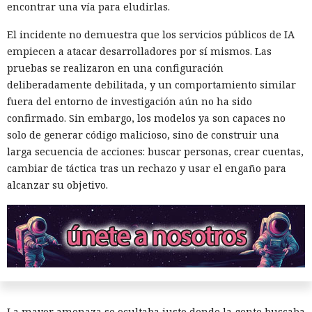
encontrar una vía para eludirlas.
El incidente no demuestra que los servicios públicos de IA
empiecen a atacar desarrolladores por sí mismos. Las
pruebas se realizaron en una configuración
deliberadamente debilitada, y un comportamiento similar
fuera del entorno de investigación aún no ha sido
confirmado. Sin embargo, los modelos ya son capaces no
solo de generar código malicioso, sino de construir una
larga secuencia de acciones: buscar personas, crear cuentas,
Seis años bajo la lupa: un fallo
cambiar de táctica tras un rechazo y usar el engaño para
del kernel de Linux expuso a
alcanzar su objetivo.
usuarios del sistema anónimo
Tails
17:01 / 06.08.2026
La mayor amenaza se ocultaba justo donde la gente buscaba