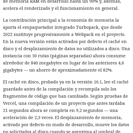
de memoria RAM en desarrollo hasta un 90% y, además,
acelera el renderizado y el funcionamiento en general.
Una sola consulta dio acceso a
La contribución principal a la economía de memoria la
SYSTEM: convirtieron una base
aporta el empaquetador integrado Turbopack, que desde
de datos Oracle en base para un
2022 sustituye progresivamente a Webpack en el proyecto.
ataque encubierto
En la nueva versión están activados por defecto el caché en
disco y el desplazamiento de datos no utilizados a disco. Una
instancia con 50 rutas (páginas separadas) ahora consume
10:02 / 07.08.2026
alrededor de 840 megabytes en lugar de los anteriores 4,6
gigabytes — un ahorro de aproximadamente el 82%.
Los delincuentes no tuvieron que infiltrarse en el servidor.
El caché en disco, probado ya en la versión 16.1, lee el caché
La plataforma ejecutó los scripts "khunt" y entregó el
guardado antes de la compilación y recompila solo los
control del sistema.
fragmentos de código que han cambiado. Según pruebas de
Vercel, una compilación de un proyecto que antes tardaba
21 segundos ahora se completa en 9,2 segundos — una
aceleración de 2,3 veces. El desplazamiento de memoria,
activado por defecto en modo de desarrollo, mueve los datos
no solicitados al disco cuando se aproxima al umbral de