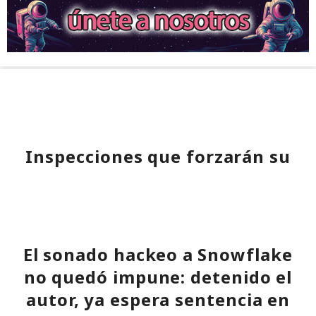
Inspecciones que forzarán su
salida del mercado: China toma
represalias contra EE. UU. a
través de Palo Alto Networks
El sonado hackeo a Snowflake
12:43 / 07.08.2026
no quedó impune: detenido el
autor, ya espera sentencia en
Otra corporación corre el riesgo de repetir la triste suerte de