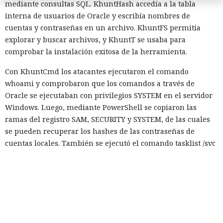
mediante consultas SQL. KhuntHash accedía a la tabla
interna de usuarios de Oracle y escribía nombres de
cuentas y contraseñas en un archivo. KhuntFS permitía
explorar y buscar archivos, y KhuntT se usaba para
comprobar la instalación exitosa de la herramienta.
Con KhuntCmd los atacantes ejecutaron el comando
whoami y comprobaron que los comandos a través de
Oracle se ejecutaban con privilegios SYSTEM en el servidor
Windows. Luego, mediante PowerShell se copiaron las
ramas del registro SAM, SECURITY y SYSTEM, de las cuales
se pueden recuperar los hashes de las contraseñas de
cuentas locales. También se ejecutó el comando tasklist /svc
para recopilar la lista de servicios. Huntress señaló que
probablemente pretendían llevarse las ramas del registro,
sin embargo no se aporta confirmación de que los archivos
se hubieran robado con éxito.
Para reducir el riesgo de este tipo de ataques, Huntress
recomienda validar y depurar todos los datos que