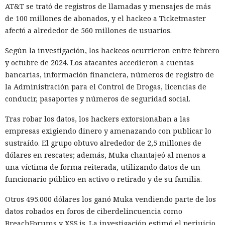
con la revisión a Palo Alto.
AT&T se trató de registros de llamadas y mensajes de más
de 100 millones de abonados, y el hackeo a Ticketmaster
La presión sobre la compañía no es nueva: ya en enero se
afectó a alrededor de 560 millones de usuarios.
recomendó a las organizaciones chinas que renunciaran al
software de más de una decena de desarrolladores
Según la investigación, los hackeos ocurrieron entre febrero
estadounidenses e israelíes de soluciones de
y octubre de 2024. Los atacantes accedieron a cuentas
ciberseguridad, incluida Palo Alto Networks. Esta última,
bancarias, información financiera, números de registro de
por cierto, se especializa en protección de redes y en la
la Administración para el Control de Drogas, licencias de
nube, y tiene oficinas en Pekín, Shanghái, Cantón,
conducir, pasaportes y números de seguridad social.
Shenzhen y Macao.
Tras robar los datos, los hackers extorsionaban a las
Un escenario similar ya se desarrolló con el fabricante de
empresas exigiendo dinero y amenazando con publicar lo
chips de memoria Micron Technology. En 2023, la
sustraído. El grupo obtuvo alrededor de 2,5 millones de
Administración del Ciberespacio de China determinó que
dólares en rescates; además, Muka chantajeó al menos a
los productos de la compañía no superaron la revisión y
una víctima de forma reiterada, utilizando datos de un
prohibió a los operadores de infraestructura crítica del país
funcionario público en activo o retirado y de su familia.
su adquisición. Como resultado, Micron no pudo restablecer
su negocio y en otoño de 2025 suspendió por completo las
Otros 495.000 dólares los ganó Muka vendiendo parte de los
entregas de chips para servidores a los centros de datos
datos robados en foros de ciberdelincuencia como
chinos, conservando ventas solo en los sectores automotriz
BreachForums y XSS.is. La investigación estimó el perjuicio