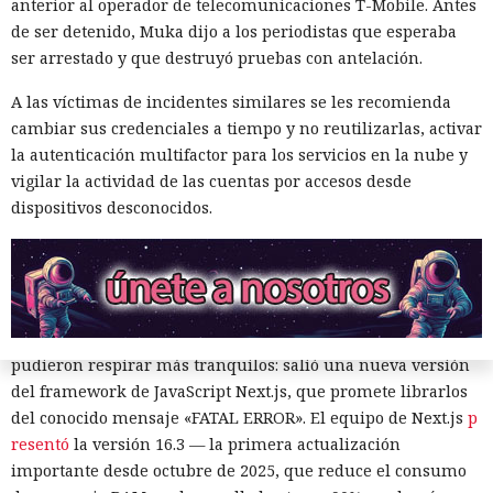
anterior al operador de telecomunicaciones T-Mobile. Antes
de ser detenido, Muka dijo a los periodistas que esperaba
ser arrestado y que destruyó pruebas con antelación.
A las víctimas de incidentes similares se les recomienda
cambiar sus credenciales a tiempo y no reutilizarlas, activar
la autenticación multifactor para los servicios en la nube y
vigilar la actividad de las cuentas por accesos desde
dispositivos desconocidos.
Los desarrolladores, que durante años soportaron fallos
repentinos de Node.js al compilar aplicaciones complejas,
pudieron respirar más tranquilos: salió una nueva versión
del framework de JavaScript Next.js, que promete librarlos
del conocido mensaje «FATAL ERROR». El equipo de Next.js
p
resentó
la versión 16.3 — la primera actualización
importante desde octubre de 2025, que reduce el consumo