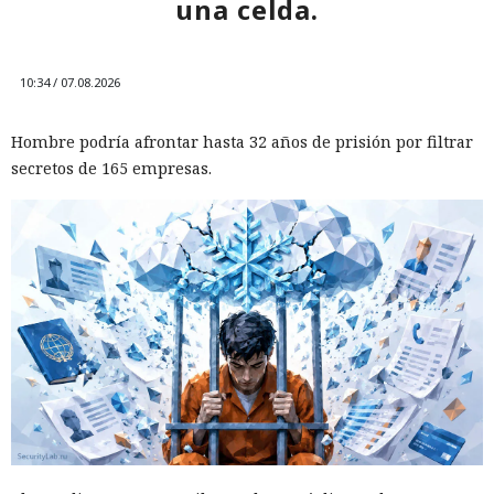
una celda.
sus predecesoras.
10:34 / 07.08.2026
Hombre podría afrontar hasta 32 años de prisión por filtrar
secretos de 165 empresas.
Las sanciones y restricciones contra las empresas
tecnológicas chinas por parte de las autoridades
estadounidenses hace tiempo que son noticia habitual —
ahora un escenario similar
se está desarrollando
en sentido
inverso. La Administración del Ciberespacio de China
anunció el inicio de una revisión de los productos de la