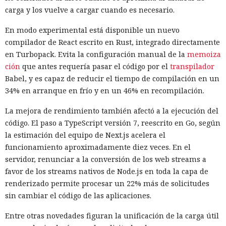
carga y los vuelve a cargar cuando es necesario.
En modo experimental está disponible un nuevo
compilador de React escrito en Rust, integrado directamente
en Turbopack. Evita la configuración manual de la
memoiza
ción
que antes requería pasar el código por el
transpilador
Babel, y es capaz de reducir el tiempo de compilación en un
Las bases de datos suelen percibirse como un almacén de
34% en arranque en frío y en un 46% en recompilación.
información, no como una herramienta para el hacking,
pero los atacantes encontraron la forma de convertir Oracle
La mejora de rendimiento también afectó a la ejecución del
Database en una plataforma de ataque. La empresa
código. El paso a TypeScript versión 7, reescrito en Go, según
Huntress
detectó un caso
en el que los piratas informáticos
la estimación del equipo de Next.js acelera el
instalaron el conjunto de herramientas de postexplotación
funcionamiento aproximadamente diez veces. En el
khunt directamente dentro de la base de datos Oracle, que
servidor, renunciar a la conversión de los web streams a
se utilizó para acceder a la red corporativa.
favor de los streams nativos de Node.js en toda la capa de
renderizado permite procesar un 22% más de solicitudes
El incidente se registró el 27 de julio de este año, cuando la
sin cambiar el código de las aplicaciones.
plataforma Huntress detectó el robo de credenciales en un
servidor con Oracle. Los registros de Apache mostraron que
Entre otras novedades figuran la unificación de la carga útil
el acceso se obtuvo a través de una función de búsqueda