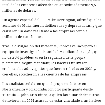
y móvil.
total de las empresas afectadas en aproximadamente 9,5
millones de dólares.
Así, el enfrentamiento tecnológico entre ambos países hace
tiempo que ha superado el marco de aranceles recíprocos y
Un agente especial del FBI, Mike Herrington, afirmó que las
restricciones a la exportación — ahora están en la mira
acciones de Muka fueron deliberadas y depredadoras, y que
empresas concretas y su reputación en mercados
causaron un daño real tanto a las empresas como a
extranjeros. En estas condiciones, los negocios se convierten
millones de sus clientes.
cada vez más en instrumentos de medidas de respuesta, y
Era demasiado pronto para dar
Tras la divulgación del incidente, Snowflake incorporó al
no simplemente en participantes de la competencia de
por muerto a Next.js: la versión
equipo de investigación la unidad Mandiant de Google, que
mercado.
no detectó problemas en la seguridad de la propia
16.3 pulveriza los récords de
plataforma. Según Mandiant, los hackers utilizaron
rendimiento.
credenciales aún vigentes que fueron robadas en 2020 y,
con ellas, accedieron a las cuentas de las empresas.
12:01 / 07.08.2026
Los analistas señalaron que el grupo tenía base en
Norteamérica y colaboraba con otro participante desde
Turquía — John Erin Binns, a quien las autoridades turcas
Ingenieros reducen en un 90% el consumo de memoria
detuvieron en 2024 acusado de estar vinculado a un hackeo
RAM y aceleran la compilación 2,3 veces.