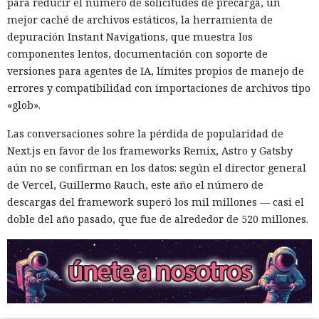
para reducir el número de solicitudes de precarga, un
vulnerable de una aplicación Java pública en Apache
mejor caché de archivos estáticos, la herramienta de
Tomcat. La función de autocompletar en la búsqueda no
depuración Instant Navigations, que muestra los
validaba los datos introducidos, lo que permitió enviar
componentes lentos, documentación con soporte de
comandos SQL directamente a la base. Las solicitudes
versiones para agentes de IA, límites propios de manejo de
maliciosas se rastrearon hasta la dirección IP
errores y compatibilidad con importaciones de archivos tipo
178.162.151[.]229.
«glob».
Oracle incluye una máquina virtual Java integrada y el
Las conversaciones sobre la pérdida de popularidad de
operador CREATE JAVA SOURCE, que permite almacenar y
Next.js en favor de los frameworks Remix, Astro y Gatsby
compilar código Java como objeto de base de datos. Tales
aún no se confirman en los datos: según el director general
objetos se pueden ejecutar con comandos SQL y, con ciertas
de Vercel, Guillermo Rauch, este año el número de
configuraciones, permitir la ejecución de comandos del
descargas del framework superó los mil millones — casi el
sistema operativo. Los atacantes aprovecharon esto y
doble del año pasado, que fue de alrededor de 520 millones.
compilaron el conjunto khunt directamente dentro de la
base, sin alojar archivos en el servidor. Según Huntress, esta
técnica se registra con muy poca frecuencia.
El conjunto incluía varios componentes. KhuntCmd lanzaba
cmd.exe y ejecutaba comandos del sistema operativo