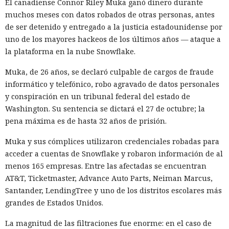
El canadiense Connor Riley Muka ganó dinero durante
estadounidense Palo Alto Networks que se venden en el
muchos meses con datos robados de otras personas, antes
territorio del país, citando riesgos para la infraestructura
de ser detenido y entregado a la justicia estadounidense por
informática crítica y la seguridad nacional.
uno de los mayores hackeos de los últimos años — ataque a
El regulador no nombró productos concretos de la compañía
la plataforma en la nube Snowflake.
sujetos a revisión, no reveló la naturaleza de posibles
Muka, de 26 años, se declaró culpable de cargos de fraude
vulnerabilidades ni precisó qué medidas podrían seguir en
informático y telefónico, robo agravado de datos personales
caso de detectarse incumplimientos.
y conspiración en un tribunal federal del estado de
La decisión se produjo en medio del empeoramiento de las
Washington. Su sentencia se dictará el 27 de octubre; la
disputas comerciales y tecnológicas entre Pekín y
pena máxima es de hasta 32 años de prisión.
Washington, que ponen en peligro la frágil tregua
Muka y sus cómplices utilizaron credenciales robadas para
alcanzada en las últimas cumbres bilaterales. El día
acceder a cuentas de Snowflake y robaron información de al
anterior, el Ministerio de Comercio de China anunció
menos 165 empresas. Entre las afectadas se encuentran
nuevas restricciones contra empresas estadounidenses y la
AT&T, Ticketmaster, Advance Auto Parts, Neiman Marcus,
exportación de drones a EE. UU., calificándolas como
Santander, LendingTree y uno de los distritos escolares más
respuesta a las recientes medidas de Washington contra el
grandes de Estados Unidos.
acceso de empresas chinas al mercado estadounidense. El
regulador no precisó si estas acciones están relacionadas
La magnitud de las filtraciones fue enorme: en el caso de