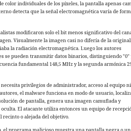
e color individuales de los píxeles, la pantalla apenas ca
terno detecta que la señal electromagnética varía de form
istas modificaron solo el bit menos significativo del can
gen. Visualmente la imagen casi no difería de la original
iaba la radiación electromagnética. Luego los autores
s se pueden transmitir datos binarios, distinguiendo "0" 
frecuencia fundamental 148,5 MHz y la segunda armónica 2
necesita privilegios de administrador, acceso al equipo ni
 autores, el malware funciona en modo de usuario, localiz
esolución de pantalla, genera una imagen camuflada y
 oculta. El atacante utiliza entonces un equipo de recepci
 recinto o alejada del objetivo.
o, el programa malicioso muestra una pantalla negra o un