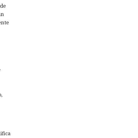
 de
an
ente
e
,
ifica