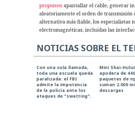
proponen
apantallar el cable, generar i
aleatoriamente el orden de transmisión d
alternativa más fiable, los especialistas
electromagnéticas, incluidas las interface
NOTICIAS SOBRE EL T
Con una sola llamada,
Mini Shai-Hulu
toda una escuela queda
apodera de 44
paralizada: el FBI
paquetes de n
admite la impotencia
suman 2.000 mi
de la policía ante los
descargas
ataques de "swatting".
¿Una mujer? Dema
borraron a las pro