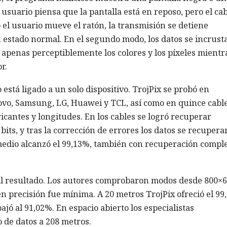
usuario piensa que la pantalla está en reposo, pero el cab
el usuario mueve el ratón, la transmisión se detiene
 estado normal. En el segundo modo, los datos se incrust
apenas perceptiblemente los colores y los píxeles mientra
r.
stá ligado a un solo dispositivo. TrojPix se probó en
novo, Samsung, LG, Huawei y TCL, así como en quince cabl
icantes y longitudes. En los cables se logró recuperar
its, y tras la corrección de errores los datos se recupera
 medio alcanzó el 99,13%, también con recuperación compl
ó al resultado. Los autores comprobaron modos desde 800×
en precisión fue mínima. A 20 metros TrojPix ofreció el 9
bajó al 91,02%. En espacio abierto los especialistas
 de datos a 208 metros.