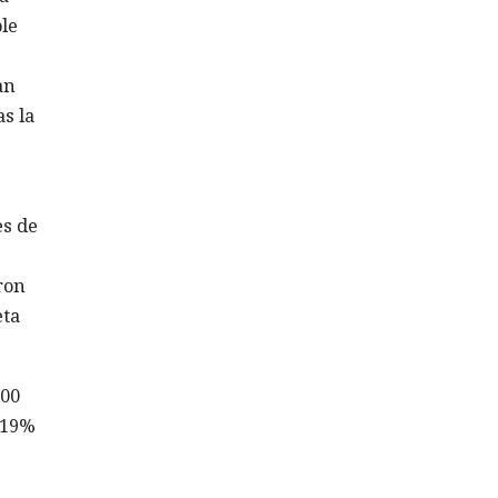
le
an
s la
es de
ron
eta
600
9,19%