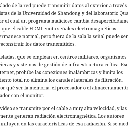
do de la red puede transmitir datos al exterior a través
istas de la Universidad de Shandong y del laboratorio Qu
por el cual un programa malicioso cambia desapercibidam
ce que el cable HDMI emita señales electromagnéticas
ermanece normal, pero fuera de la sala la señal puede ser
econstruir los datos transmitidos.
aisladas, que se emplean en centros militares, organismos
ras y sistemas de gestión de infraestructura crítica. Es
ternet, prohíbe las conexiones inalámbricas y limita los
ento total no elimina los canales laterales de filtración.
por qué ser la memoria, el procesador o el almacenamiento
nador con el monitor.
vídeo se transmite por el cable a muy alta velocidad, y las
emente generan radiación electromagnética. Los autores
influyen en las características de esa radiación. Si se mod