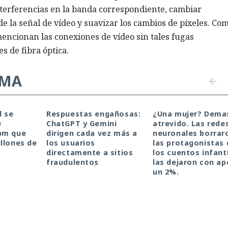
nterferencias en la banda correspondiente, cambiar
e la señal de vídeo y suavizar los cambios de píxeles. Co
 mencionan las conexiones de vídeo sin tales fugas
s de fibra óptica.
EMA
d se
Respuestas engañosas:
¿Una mujer? Dema
0
ChatGPT y Gemini
atrevido. Las rede
pm que
dirigen cada vez más a
neuronales borrar
llones de
los usuarios
las protagonistas 
directamente a sitios
los cuentos infanti
fraudulentos
las dejaron con a
un 2%.
siado atrevido. Las rede
tagonistas de los cuentos