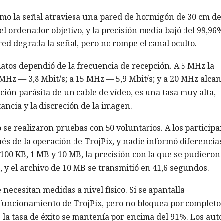
o la señal atraviesa una pared de hormigón de 30 cm de
el ordenador objetivo, y la precisión media bajó del 99,96
ed degrada la señal, pero no rompe el canal oculto.
datos dependió de la frecuencia de recepción. A 5 MHz la
 MHz — 3,8 Mbit/s; a 15 MHz — 5,9 Mbit/s; y a 20 MHz alca
ación parásita de un cable de vídeo, es una tasa muy alta,
ancia y la discreción de la imagen.
 se realizaron pruebas con 50 voluntarios. A los participa
s de la operación de TrojPix, y nadie informó diferencia
, 100 KB, 1 MB y 10 MB, la precisión con la que se pudieron
, y el archivo de 10 MB se transmitió en 41,6 segundos.
 necesitan medidas a nivel físico. Si se apantalla
l funcionamiento de TrojPix, pero no bloquea por completo
s la tasa de éxito se mantenía por encima del 91%. Los aut