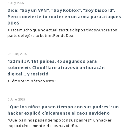
8 July, 2025
Dice: “Soy un VPN”, “Soy Roblox”, “Soy Discord”.
Pero convierte tu router en un arma para ataques
DDoS
¿Hace mucho que no actualizas tus dispositivos? Ahora son
parte del ejército botnet RondoDox.
22 June, 2025
122 mil IP. 161 países. 45 segundos para
sobrevivir. Cloudflare atravesó un huracán
digital… y resistió
¿Cómo terminó todo esto?
6 June, 2025
"Que los niños pasen tiempo con sus padres": un
hacker explicó cínicamente el caos navideño
"Que los niños pasen tiempo con sus padres": un hacker
explicó cínicamente el caos navideño.