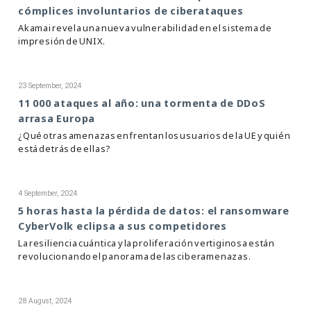
cómplices involuntarios de ciberataques
Akamai revela una nueva vulnerabilidad en el sistema de
impresión de UNIX.
23 September, 2024
11 000 ataques al año: una tormenta de DDoS
arrasa Europa
¿Qué otras amenazas enfrentan los usuarios de la UE y quién
está detrás de ellas?
4 September, 2024
5 horas hasta la pérdida de datos: el ransomware
CyberVolk eclipsa a sus competidores
La resiliencia cuántica y la proliferación vertiginosa están
revolucionando el panorama de las ciberamenazas.
28 August, 2024