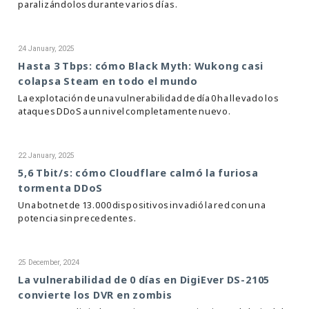
paralizándolos durante varios días.
24 January, 2025
Hasta 3 Tbps: cómo Black Myth: Wukong casi
colapsa Steam en todo el mundo
La explotación de una vulnerabilidad de día 0 ha llevado los
ataques DDoS a un nivel completamente nuevo.
22 January, 2025
5,6 Tbit/s: cómo Cloudflare calmó la furiosa
tormenta DDoS
Una botnet de 13.000 dispositivos invadió la red con una
potencia sin precedentes.
25 December, 2024
La vulnerabilidad de 0 días en DigiEver DS-2105
convierte los DVR en zombis