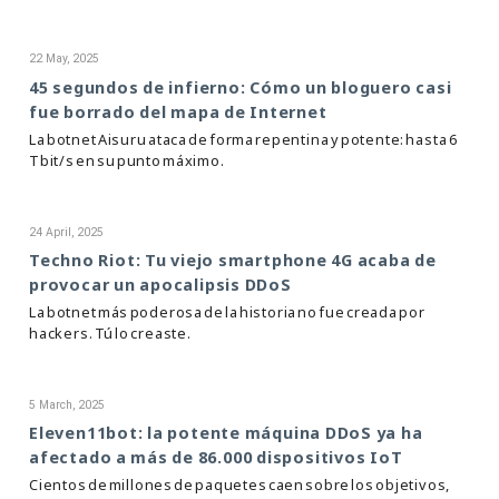
22 May, 2025
45 segundos de infierno: Cómo un bloguero casi
fue borrado del mapa de Internet
La botnet Aisuru ataca de forma repentina y potente: hasta 6
Tbit/s en su punto máximo.
24 April, 2025
Techno Riot: Tu viejo smartphone 4G acaba de
provocar un apocalipsis DDoS
La botnet más poderosa de la historia no fue creada por
hackers. Tú lo creaste.
5 March, 2025
Eleven11bot: la potente máquina DDoS ya ha
afectado a más de 86.000 dispositivos IoT
Cientos de millones de paquetes caen sobre los objetivos,