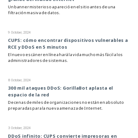
Un banner misterioso apareció en el sitio antes de una
filtración masiva de datos.
9 October, 2024
CUPS: cómo encontrar dispositivos vulnerables a
RCE y DDoS en 5 minutos
El nuevo escáner en línea hará la vida mucho más fácil a los
administradores de sistemas.
8 October, 2024
300 mil ataques DDoS: GorillaBot aplasta el
espacio de la red
Decenas de miles de organizaciones no están en absoluto
preparadas para la nueva amenaza de Internet.
3 October, 2024
DDoS infinito: CUPS convierte impresoras en