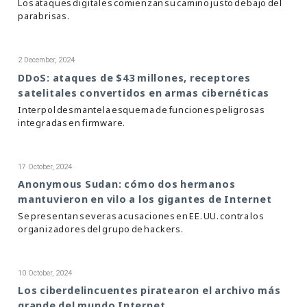
Los ataques digitales comienzan su camino justo debajo del
parabrisas.
2 December, 2024
DDoS: ataques de $43 millones, receptores
satelitales convertidos en armas cibernéticas
Interpol desmantela esquema de funciones peligrosas
integradas en firmware.
17 October, 2024
Anonymous Sudan: cómo dos hermanos
mantuvieron en vilo a los gigantes de Internet
Se presentan severas acusaciones en EE. UU. contra los
organizadores del grupo de hackers.
10 October, 2024
Los ciberdelincuentes piratearon el archivo más
grande del mundo Internet