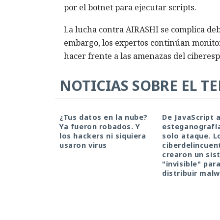
por el botnet para ejecutar scripts.
La lucha contra AIRASHI se complica debi
embargo, los expertos continúan monito
hacer frente a las amenazas del ciberes
NOTICIAS SOBRE EL T
¿Tus datos en la nube?
De JavaScript 
Ya fueron robados. Y
esteganografí
los hackers ni siquiera
solo ataque. L
usaron virus
ciberdelincuen
crearon un si
"invisible" par
distribuir mal