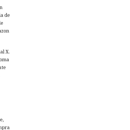
en
ia de
de
azon
al X.
ioma
nte
e,
ompra