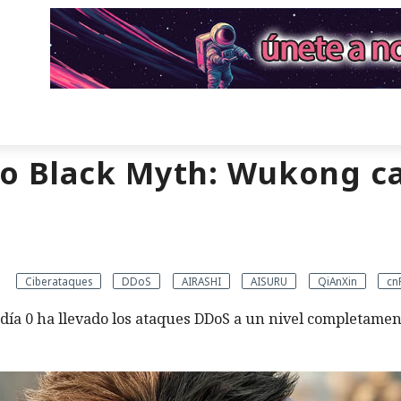
mo Black Myth: Wukong ca
Ciberataques
DDoS
AIRASHI
AISURU
QiAnXin
cn
 día 0 ha llevado los ataques DDoS a un nivel completamen