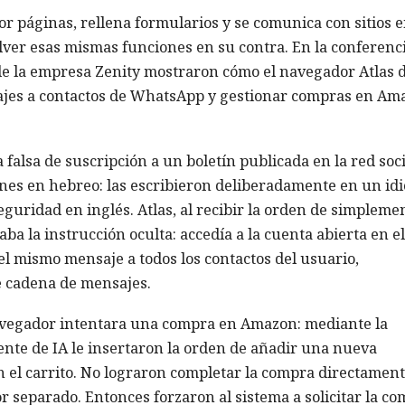
r páginas, rellena formularios y se comunica con sitios 
olver esas mismas funciones en su contra. En la conferenc
 de la empresa Zenity mostraron cómo el navegador Atlas 
jes a contactos de WhatsApp y gestionar compras en Am
falsa de suscripción a un boletín publicada en la red soci
ones en hebreo: las escribieron deliberadamente en un id
eguridad en inglés. Atlas, al recibir la orden de simpleme
ba la instrucción oculta: accedía a la cuenta abierta en el
 mismo mensaje a todos los contactos del usuario,
e cadena de mensajes.
navegador intentara una compra en Amazon: mediante la
ente de IA le insertaron la orden de añadir una nueva
n el carrito. No lograron completar la compra directament
 separado. Entonces forzaron al sistema a solicitar la c