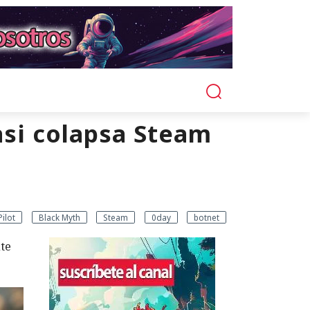
si colapsa Steam
Pilot
Black Myth
Steam
0day
botnet
te