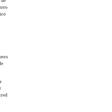
 de
tuvo
ico
pero
de
s
y
 red