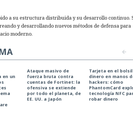
do a su estructura distribuida y su desarrollo continuo. 
reando y desarrollando nuevos métodos de defensa para
pacio moderno.
EMA
a
Ataque masivo de
Tarjeta en el bolsil
a en un
fuerza bruta contra
dinero en manos d
os
cuentas de Fortinet: la
hackers: cómo
tes
ofensiva se extiende
PhantomCard explo
stema
por todo el planeta, de
tecnología NFC pa
a
EE. UU. a Japón
robar dinero
ware