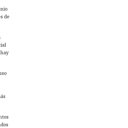
unio
es de
a
ial
 hay
uso
más
ntos
ados