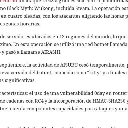
ectaron
un ataque DDoS a gran escala contra plataformas
ino Black Myth: Wukong, incluida Steam. La operación es
en cuatro oleadas, con los atacantes eligiendo las horas p
tes zonas horarias.
s de servidores ubicados en 13 regiones del mundo, lo que
ximo. En esta operación se utilizó una red botnet llamada
 y pasó a llamarse AIRASHI.
n septiembre, la actividad de AISURU cesó temporalmente, 
eva versión del botnet, conocida como "kitty" y a finales 
 significativas.
racterísticas: el uso de una vulnerabilidad 0day en router
n de cadenas con RC4 y la incorporación de HMAC-SHA256 
tnet cuenta con potentes capacidades para ataques y una