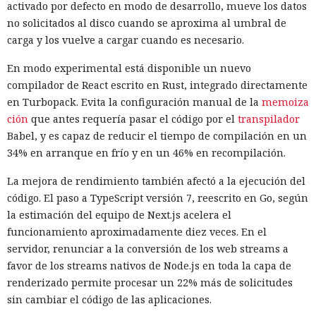
activado por defecto en modo de desarrollo, mueve los datos
nube, y tiene oficinas en Pekín, Shanghái, Cantón,
no solicitados al disco cuando se aproxima al umbral de
Shenzhen y Macao.
carga y los vuelve a cargar cuando es necesario.
Un escenario similar ya se desarrolló con el fabricante de
En modo experimental está disponible un nuevo
chips de memoria Micron Technology. En 2023, la
compilador de React escrito en Rust, integrado directamente
Administración del Ciberespacio de China determinó que
en Turbopack. Evita la configuración manual de la
memoiza
los productos de la compañía no superaron la revisión y
ción
que antes requería pasar el código por el
transpilador
prohibió a los operadores de infraestructura crítica del país
Babel, y es capaz de reducir el tiempo de compilación en un
su adquisición. Como resultado, Micron no pudo restablecer
34% en arranque en frío y en un 46% en recompilación.
su negocio y en otoño de 2025 suspendió por completo las
entregas de chips para servidores a los centros de datos
La mejora de rendimiento también afectó a la ejecución del
chinos, conservando ventas solo en los sectores automotriz
código. El paso a TypeScript versión 7, reescrito en Go, según
y móvil.
la estimación del equipo de Next.js acelera el
funcionamiento aproximadamente diez veces. En el
Así, el enfrentamiento tecnológico entre ambos países hace
servidor, renunciar a la conversión de los web streams a
tiempo que ha superado el marco de aranceles recíprocos y
favor de los streams nativos de Node.js en toda la capa de
restricciones a la exportación — ahora están en la mira
renderizado permite procesar un 22% más de solicitudes
empresas concretas y su reputación en mercados
sin cambiar el código de las aplicaciones.
extranjeros. En estas condiciones, los negocios se convierten