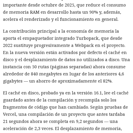
caso de detectarse incumplimientos.
importante desde octubre de 2025, que reduce el consumo
de memoria RAM en desarrollo hasta un 90% y, además,
La decisión se produjo en medio del empeoramiento de las
acelera el renderizado y el funcionamiento en general.
disputas comerciales y tecnológicas entre Pekín y
Washington, que ponen en peligro la frágil tregua
La contribución principal a la economía de memoria la
alcanzada en las últimas cumbres bilaterales. El día
aporta el empaquetador integrado Turbopack, que desde
anterior, el Ministerio de Comercio de China anunció
2022 sustituye progresivamente a Webpack en el proyecto.
nuevas restricciones contra empresas estadounidenses y la
En la nueva versión están activados por defecto el caché en
exportación de drones a EE. UU., calificándolas como
disco y el desplazamiento de datos no utilizados a disco. Una
respuesta a las recientes medidas de Washington contra el
instancia con 50 rutas (páginas separadas) ahora consume
acceso de empresas chinas al mercado estadounidense. El
alrededor de 840 megabytes en lugar de los anteriores 4,6
regulador no precisó si estas acciones están relacionadas
gigabytes — un ahorro de aproximadamente el 82%.
con la revisión a Palo Alto.
El caché en disco, probado ya en la versión 16.1, lee el caché
La presión sobre la compañía no es nueva: ya en enero se
guardado antes de la compilación y recompila solo los
recomendó a las organizaciones chinas que renunciaran al
fragmentos de código que han cambiado. Según pruebas de
software de más de una decena de desarrolladores
Vercel, una compilación de un proyecto que antes tardaba
estadounidenses e israelíes de soluciones de
21 segundos ahora se completa en 9,2 segundos — una
ciberseguridad, incluida Palo Alto Networks. Esta última,
aceleración de 2,3 veces. El desplazamiento de memoria,
por cierto, se especializa en protección de redes y en la