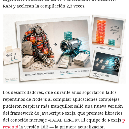
RAM y aceleran la compilación 2,3 veces.
Las sanciones y restricciones contra las empresas
tecnológicas chinas por parte de las autoridades
estadounidenses hace tiempo que son noticia habitual —
ahora un escenario similar
se está desarrollando
en sentido
inverso. La Administración del Ciberespacio de China
anunció el inicio de una revisión de los productos de la
estadounidense Palo Alto Networks que se venden en el
territorio del país, citando riesgos para la infraestructura
Los desarrolladores, que durante años soportaron fallos
informática crítica y la seguridad nacional.
repentinos de Node.js al compilar aplicaciones complejas,
pudieron respirar más tranquilos: salió una nueva versión
El regulador no nombró productos concretos de la compañía
del framework de JavaScript Next.js, que promete librarlos
sujetos a revisión, no reveló la naturaleza de posibles
del conocido mensaje «FATAL ERROR». El equipo de Next.js
p
vulnerabilidades ni precisó qué medidas podrían seguir en
resentó
la versión 16.3 — la primera actualización