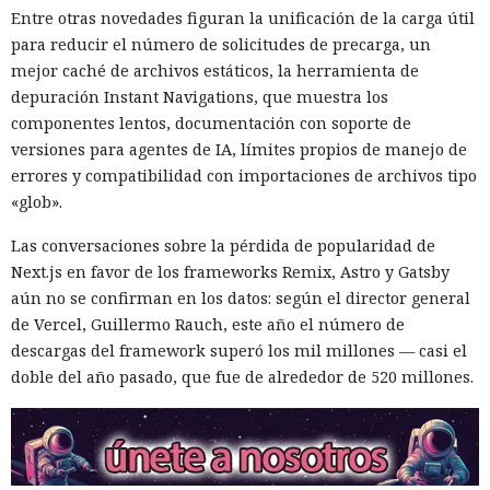
cada vez más en instrumentos de medidas de respuesta, y
Entre otras novedades figuran la unificación de la carga útil
no simplemente en participantes de la competencia de
para reducir el número de solicitudes de precarga, un
mercado.
mejor caché de archivos estáticos, la herramienta de
depuración Instant Navigations, que muestra los
componentes lentos, documentación con soporte de
versiones para agentes de IA, límites propios de manejo de
errores y compatibilidad con importaciones de archivos tipo
«glob».
El sonado hackeo a Snowflake
Las conversaciones sobre la pérdida de popularidad de
no quedó impune: detenido el
Next.js en favor de los frameworks Remix, Astro y Gatsby
autor, ya espera sentencia en
aún no se confirman en los datos: según el director general
una celda.
de Vercel, Guillermo Rauch, este año el número de
descargas del framework superó los mil millones — casi el
doble del año pasado, que fue de alrededor de 520 millones.
10:34 / 07.08.2026
Hombre podría afrontar hasta 32 años de prisión por filtrar
secretos de 165 empresas.