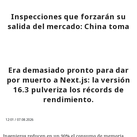
Inspecciones que forzarán su
salida del mercado: China toma
represalias contra EE. UU. a
través de Palo Alto Networks
12:43 / 07.08.2026
Era demasiado pronto para dar
por muerto a Next.js: la versión
Otra corporación corre el riesgo de repetir la triste suerte de
16.3 pulveriza los récords de
sus predecesoras.
rendimiento.
12:01 / 07.08.2026
Ingenieros reducen en un 90% el consumo de memoria