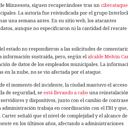
do de Minnesota, siguen recuperándose tras un
ciberataque
cipales. La autoría fue reivindicada por el grupo Interlock
as una semana antes. En su sitio web, los atacantes
atos, aunque no especificaron ni la cantidad del rescate 
l estado no respondieron a las solicitudes de comentario
la información sustraída, pero, según el
alcalde Melvin Car
ración de datos de los empleados municipales. La informac
 en la nube, no se vio afectada por el ataque.
de el momento del incidente, la ciudad mantuvo el acceso
da de seguridad, se
está llevando a cabo
una reinstalació
 servidores y dispositivos, junto con el cambio de contras
 administración trabaja en coordinación con el FBI y que,
. Carter señaló que el nivel de complejidad y el alcance de
ente en los últimos años, afectando a administraciones