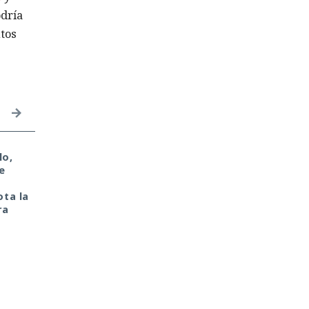
dría
tos
lo,
ん – El símbolo que
80 000 cuentas, 8
e
reescribió las reglas de
combatientes. Los
la ciberseguridad
demás — extras para
ta la
intimidar. Así funcion
ra
los "ejércitos" de
hackers