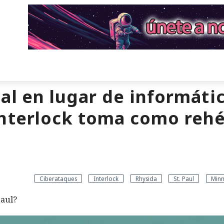
al en lugar de informátic
Interlock toma como rehé
Ciberataques
Interlock
Rhysida
St. Paul
Minn
Paul?