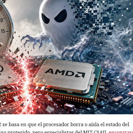
 se basa en que el procesador borra o aísla el estado del
digo protegido, pero especialistas del MIT CSAIL
encontrar