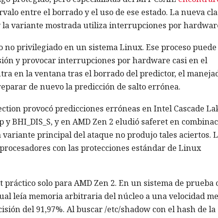
rvalo entre el borrado y el uso de ese estado. La nueva cl
la variante mostrada utiliza interrupciones por hardwar
o no privilegiado en un sistema Linux. Ese proceso puede
ión y provocar interrupciones por hardware casi en el
ra en la ventana tras el borrado del predictor, el maneja
eparar de nuevo la predicción de salto errónea.
ection provocó predicciones erróneas en Intel Cascade La
p y BHI_DIS_S, y en AMD Zen 2 eludió saferet en combina
 variante principal del ataque no produjo tales aciertos. 
procesadores con las protecciones estándar de Linux
it práctico solo para AMD Zen 2. En un sistema de prueba 
ual leía memoria arbitraria del núcleo a una velocidad m
isión del 91,97%. Al buscar /etc/shadow con el hash de la