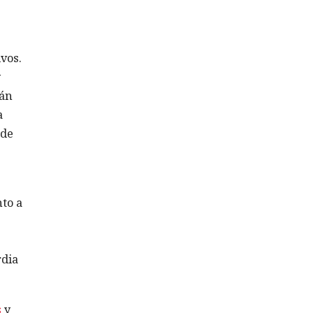
vos.
y
tán
a
 de
to a
rdia
s
y