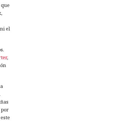
que
,
ni el
s.
ter
,
ión
 a
n
eñas
 por
 este