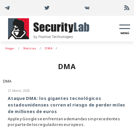
MENÚ
Hogar
Noticias
DMA
DMA
DMA
21 March, 2025
Ataque DMA: los gigantes tecnológicos
estadounidenses corren el riesgo de perder miles
de millones de euros
Apple y Google se enfrentan a demandas sin precedentes
por parte de los reguladores europeos.