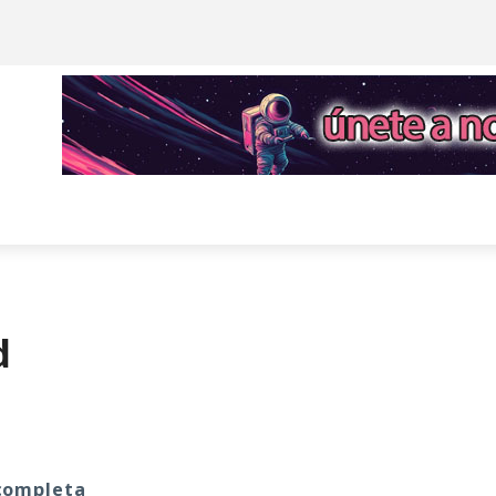
d
 completa