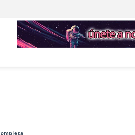
a
 completa