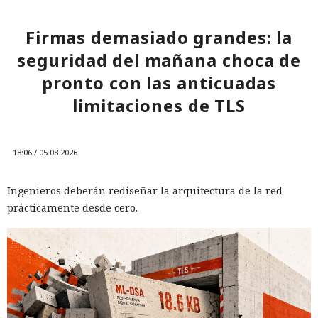
limitar los permisos a los paquetes estrictamente
necesarios. No se deben guardar las claves en el código
Firmas demasiado grandes: la
fuente ni en los registros, y los datos comprometidos deben
seguridad del mañana choca de
eliminarse de inmediato.
pronto con las anticuadas
limitaciones de TLS
18:06 / 05.08.2026
Ingenieros deberán rediseñar la arquitectura de la red
prácticamente desde cero.