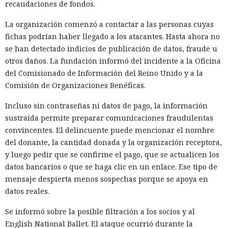
recaudaciones de fondos.
de Samsung permite publicar aplicaciones primitivas que
consisten en unas pocas líneas de código y cargan el
La organización comenzó a contactar a las personas cuyas
contenido principal desde un sitio externo. Los revisores
fichas podrían haber llegado a los atacantes. Hasta ahora no
solo ven una pequeña envoltura, pero no siempre analizan
se han detectado indicios de publicación de datos, fraude u
todo lo que el servidor enviará al televisor tras el
otros daños. La fundación informó del incidente a la Oficina
lanzamiento.
del Comisionado de Información del Reino Unido y a la
Comisión de Organizaciones Benéficas.
Ese diseño de aplicación permite al desarrollador cambiar
su comportamiento después de la revisión y publicación. El
Incluso sin contraseñas ni datos de pago, la información
servidor puede reemplazar el juego, el módulo publicitario
sustraída permite preparar comunicaciones fraudulentas
o el componente de red sin publicar una nueva versión en
convincentes. El delincuente puede mencionar el nombre
la tienda. Por eso, el código que pasó la moderación puede
del donante, la cantidad donada y la organización receptora,
diferir notablemente del programa que realmente se
y luego pedir que se confirme el pago, que se actualicen los
ejecuta en el televisor del usuario.
datos bancarios o que se haga clic en un enlace. Ese tipo de
mensaje despierta menos sospechas porque se apoya en
Uno de los ejemplos hallados se disfrazaba de Pac-Man.
datos reales.
Samsung no solo permitió el juego en la tienda, sino que lo
colocó entre las aplicaciones recomendadas. En su interior
Se informó sobre la posible filtración a los socios y al
había código de la empresa Bright Data, que vende acceso a
English National Ballet. El ataque ocurrió durante la