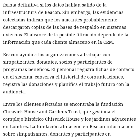
forma definitiva si los datos habían salido de la
En el interior de los programas funcionaban componentes
infraestructura de Beacon. Sin embargo, las evidencias
de redes proxy residenciales. Ese tipo de servicios
colectadas indican que los atacantes probablemente
encaminan el tráfico de internet de clientes a través de
descargaron copias de las bases de respaldo en sistemas
conexiones domésticas y de oficina ordinarias. En ese
externos. El alcance de la posible filtración depende de la
esquema, el televisor se convierte en un nodo de salida: un
información que cada cliente almacenó en la CRM.
usuario externo envía solicitudes a través de una dirección
IP ajena, y los sitios web ven no el origen real de la
Beacon ayuda a las organizaciones a trabajar con
conexión, sino la dirección del propietario del dispositivo.
simpatizantes, donantes, socios y participantes de
programas benéficos. El personal registra fichas de contacto
El componente proxy puede seguir funcionando en segundo
en el sistema, conserva el historial de comunicaciones,
plano incluso después de cerrar la aplicación. El televisor
registra las donaciones y planifica el trabajo futuro con la
permanece conectado a internet casi de forma continua, por
audiencia.
lo que el tráfico ajeno puede pasar por él durante horas. El
propietario no necesariamente nota la actividad adicional,
Entre los clientes afectados se encontraba la fundación
porque los datos transmitidos suelen estar cifrados y no
Chiswick House and Gardens Trust, que gestiona el
revelan su contenido con medios habituales.
complejo histórico Chiswick House y los jardines adyacentes
en Londres. La fundación almacenó en Beacon información
El problema fue detectado por especialistas de la empresa
sobre simpatizantes, donantes y participantes en
noruega Mnemonic. La investigación mostró que la tienda