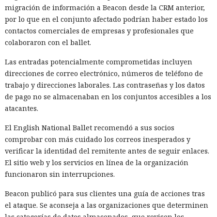
una red de direcciones IP domésticas en distintos países.
migración de información a Beacon desde la CRM anterior,
por lo que en el conjunto afectado podrían haber estado los
Bright Data utiliza dispositivos conectados como nodos
contactos comerciales de empresas y profesionales que
intermedios para descargar materiales de acceso público
colaboraron con el ballet.
desde internet. A través de una red distribuida es posible
recopilar datos de un gran número de sitios
Las entradas potencialmente comprometidas incluyen
simultáneamente y sortear limitaciones que bloquean
direcciones de correo electrónico, números de teléfono de
solicitudes demasiado frecuentes desde una única
trabajo y direcciones laborales. Las contraseñas y los datos
dirección. La empresa también comercializa conjuntos de
de pago no se almacenaban en los conjuntos accesibles a los
datos ya recopilados mediante métodos similares.
atacantes.
La mera presencia del componente de Bright Data no
El English National Ballet recomendó a sus socios
convertía automáticamente el televisor en un proxy. Tras
comprobar con más cuidado los correos inesperados y
iniciar Pac-Man el usuario veía una ventana de
verificar la identidad del remitente antes de seguir enlaces.
consentimiento. El permiso activaba el módulo en segundo
El sitio web y los servicios en línea de la organización
plano, que continuaba funcionando hasta la desinstalación
funcionaron sin interrupciones.
de la aplicación.
Beacon publicó para sus clientes una guía de acciones tras
El consentimiento formal reduce el riesgo de conexión
el ataque. Se aconseja a las organizaciones que determinen
oculta, pero no elimina la principal vulnerabilidad de la
las categorías de datos almacenados, que revisen los