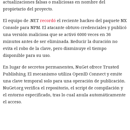
actualizaciones falsas o maliciosas en nombre del
propietario del proyecto.
El equipo de .NET
recordó
el reciente hackeo del paquete NX
Console para NPM. El atacante obtuvo credenciales y publicó
una versión maliciosa que se activó 6000 veces en 36
minutos antes de ser eliminada. Reducir la duración no
evita el robo de la clave, pero disminuye el tiempo
disponible para su uso.
En lugar de secretos permanentes, NuGet ofrece Trusted
Publishing. El mecanismo utiliza OpenID Connect y emite
una clave temporal solo para una operación de publicación.
NuGet.org verifica el repositorio, el script de compilación y
el entorno especificado, tras lo cual anula automáticamente
el acceso.
A los desarrolladores que conserven las claves de API por
ahora se les recomienda comprobar todos los procesos de
publicación, configurar el cambio de claves cada 30 días y