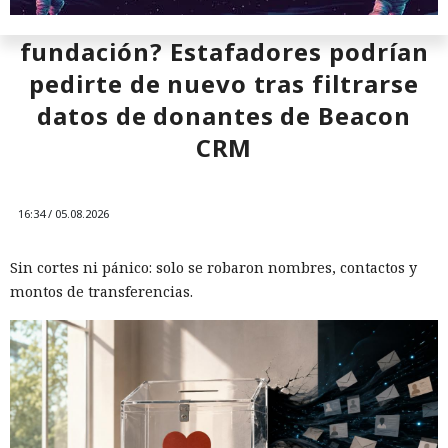
¿Donaste una vez a la
fundación? Estafadores podrían
pedirte de nuevo tras filtrarse
datos de donantes de Beacon
CRM
Mientras veías una película, tu
televisor Samsung pudo haber
16:34 / 05.08.2026
estado canalizando durante
horas tráfico ajeno por tu red
Sin cortes ni pánico: solo se robaron nombres, contactos y
doméstica.
montos de transferencias.
17:36 / 05.08.2026
Ahora la empresa ha decidido ponerle fin.