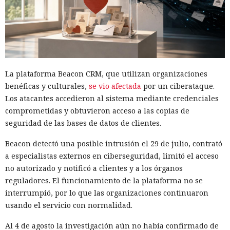
La plataforma Beacon CRM, que utilizan organizaciones
benéficas y culturales,
se vio afectada
por un ciberataque.
Los atacantes accedieron al sistema mediante credenciales
comprometidas y obtuvieron acceso a las copias de
seguridad de las bases de datos de clientes.
Algunas aplicaciones para televisores Samsung pueden
utili
Beacon detectó una posible intrusión el 29 de julio, contrató
zar en secreto
la conexión a internet doméstica del
a especialistas externos en ciberseguridad, limitó el acceso
propietario para retransmitir el tráfico de terceros. El código
no autorizado y notificó a clientes y a los órganos
se encontró en varias aplicaciones de la tienda oficial,
reguladores. El funcionamiento de la plataforma no se
incluida la sencilla versión de Pac-Man, que la propia
interrumpió, por lo que las organizaciones continuaron
Samsung promocionó en la sección «Selección del editor».
usando el servicio con normalidad.
Los desarrolladores de algunas aplicaciones afirman tener
cientos de millones de instalaciones.
Al 4 de agosto la investigación aún no había confirmado de