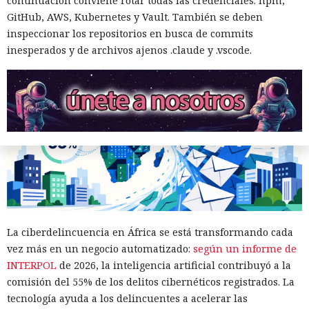
continuación conviene rotar todas las credenciales: npm,
Las pérdidas financieras crecen más rápido que la
GitHub, AWS, Kubernetes y Vault. También se deben
capacidad de las fuerzas del orden
inspeccionar los repositorios en busca de commits
inesperados y de archivos ajenos .claude y .vscode.
Respuestas engañosas:
La ciberdelincuencia en África se está transformando cada
vez más en un negocio automatizado:
según un informe de
ChatGPT y Gemini cada vez más
INTERPOL
de 2026, la inteligencia artificial contribuyó a la
llevan a usuarios directo a
comisión del 55% de los delitos cibernéticos registrados. La
estafadores
tecnología ayuda a los delincuentes a acelerar las