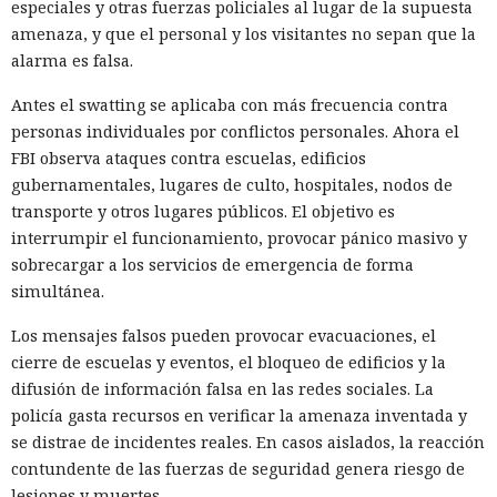
especiales y otras fuerzas policiales al lugar de la supuesta
total de dos mil millones de instalaciones por mes, entre
amenaza, y que el personal y los visitantes no sepan que la
ellos keyv, flat-cache y file-entry-cache — bibliotecas que,
alarma es falsa.
mediante cadenas de dependencias, están presentes en la
mayoría de proyectos JavaScript.
Antes el swatting se aplicaba con más frecuencia contra
personas individuales por conflictos personales. Ahora el
Los atacantes comprometieron la cuenta de Jared Ray —el
FBI observa ataques contra escuelas, edificios
mantenedor de toda esta familia. Tras obtener acceso a
gubernamentales, lugares de culto, hospitales, nodos de
GitHub, introdujeron directamente código malicioso en la
transporte y otros lugares públicos. El objetivo es
rama principal y publicaron inmediatamente nuevas
interrumpir el funcionamiento, provocar pánico masivo y
versiones mediante GitHub Actions. Los paquetes se
sobrecargar a los servicios de emergencia de forma
publicaron con firmas criptográficas auténticas; no había
simultánea.
indicios formales de manipulación.
Los mensajes falsos pueden provocar evacuaciones, el
El código malicioso se insertaba en el momento de la
cierre de escuelas y eventos, el bloqueo de edificios y la
instalación. En package.json añadían un script «preinstall»
difusión de información falsa en las redes sociales. La
que, antes de obtener cualquier código, ejecutaba el archivo
policía gasta recursos en verificar la amenaza inventada y
setup.mjs. Ese archivo descargaba Bun —un runtime
se distrae de incidentes reales. En casos aislados, la reacción
alternativo de JavaScript— y con él lanzaba la carga
contundente de las fuerzas de seguridad genera riesgo de
principal Math_Symbol.js. Utilizaron Bun
lesiones y muertes.