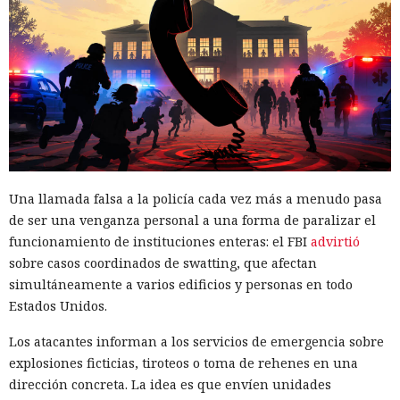
hizo el resto.
Una llamada falsa a la policía cada vez más a menudo pasa
de ser una venganza personal a una forma de paralizar el
funcionamiento de instituciones enteras: el FBI
advirtió
sobre casos coordinados de swatting, que afectan
Las cadenas de suministro en el ecosistema npm rara vez
simultáneamente a varios edificios y personas en todo
se rompen por un único punto de entrada, pero fue
Estados Unidos.
precisamente así como, el 4 de agosto de 2026, comenzó un
Los atacantes informan a los servicios de emergencia sobre
ataque que fue detectado simultáneamente por cuatro
explosiones ficticias, tiroteos o toma de rehenes en una
equipos —
Aikido
,
Socket
,
Datadog
y
OpenSourceMalware
.
dirección concreta. La idea es que envíen unidades
En un día el gusano afectó a más de 440 paquetes con un