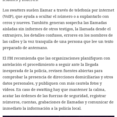
intencionadamente: muchas herramientas de seguridad
están orientadas a procesos de Node.js y podrían pasar por
Los swatters suelen llamar a través de telefonía por internet
alto un runtime no estándar.
(VoIP), que ayuda a ocultar el número o a suplantarlo con
ceros y nueves. También generan sospecha las llamadas
La carga principal buscaba tokens de npm y GitHub, claves
aisladas sin informes de otros testigos, la llamada desde el
de AWS, secretos de Kubernetes y Vault, claves SSH y
extranjero, los detalles confusos, errores en los nombres de
archivos .env. En los servidores de GitHub Actions el código
las calles y la voz tranquila de una persona que lee un texto
malicioso leía la memoria del proceso directamente; así
preparado de antemano.
obtenía secretos que nunca llegaban a archivos. Los datos
recopilados se cifraban y se enviaban a una dirección
El FBI recomienda que las organizaciones planifiquen con
obtenida mediante un contrato inteligente en la red
antelación el procedimiento a seguir ante la llegada
Ethereum. Como canal alternativo se utilizaron repositorios
inesperada de la policía, revisen fuentes abiertas para
públicos de GitHub con la descripción «Shai-Hulud: Here We
comprobar la presencia de direcciones domiciliarias y otros
Go Again» —Datadog contabilizó más de 1300.
datos personales, y publiquen con más cautela fotos y
vídeos. En caso de swatting hay que mantener la calma,
Los tokens de npm robados se emplearon de inmediato: el
acatar las órdenes de las fuerzas de seguridad, registrar
código malicioso descargaba paquetes accesibles, les
números, cuentas, grabaciones de llamadas y comunicar de
insertaba el mismo script, aumentaba la versión y los
inmediato la información a la policía local.
publicaba de nuevo en el registro. Así el ataque se convirtió
en un gusano autorreplicante. Los analistas determinaron