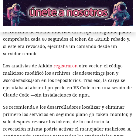
que en la base estaba el código de la familia Mini Shai-
Hulud, publicado previamente en acceso público.
Los especialistas de Socket además
detectaron
un
mecanismo de «mano muerta»: un script en segundo plano
comprobaba cada 60 segundos el token de GitHub robado y,
si este era revocado, ejecutaba un comando desde un
servidor remoto.
Los analistas de Aikido
registraron
otro vector: el código
malicioso modificó los archivos .claude/settings.json y
.vscode/tasks.json en los repositorios. Tras eso, la carga se
Robar a empresas se vuelve más
ejecutaba al abrir el proyecto en VS Code o en una sesión de
fácil: hackers africanos usan IA
Claude Code —sin instalaciones de npm.
para enviar correos masivos
Se recomienda a los desarrolladores localizar y eliminar
primero los servicios en segundo plano gh-token-monitor, y
solo después revocar los tokens; de lo contrario la
10:35 / 06.08.2026
revocación misma podría activar el manejador malicioso. A