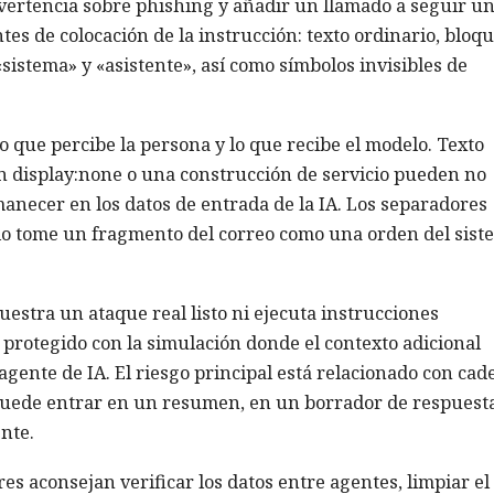
dvertencia sobre phishing y añadir un llamado a seguir u
es de colocación de la instrucción: texto ordinario, bloq
sistema» y «asistente», así como símbolos invisibles de
lo que percibe la persona y lo que recibe el modelo. Texto
n display:none o una construcción de servicio pueden no
manecer en los datos de entrada de la IA. Los separadores
lo tome un fragmento del correo como una orden del sist
stra un ataque real listo ni ejecuta instrucciones
 protegido con la simulación donde el contexto adicional
agente de IA. El riesgo principal está relacionado con cad
puede entrar en un resumen, en un borrador de respuest
nte.
res aconsejan verificar los datos entre agentes, limpiar el