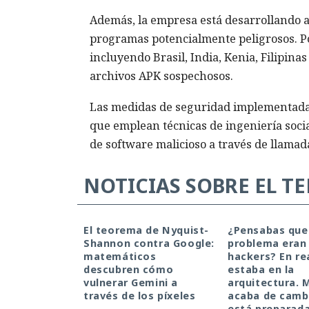
Además, la empresa está desarrollando a
programas potencialmente peligrosos. Po
incluyendo Brasil, India, Kenia, Filipin
archivos APK sospechosos.
Las medidas de seguridad implementadas
que emplean técnicas de ingeniería socia
de software malicioso a través de llamada
NOTICIAS SOBRE EL T
El teorema de Nyquist-
¿Pensabas que
Shannon contra Google:
problema eran 
matemáticos
hackers? En re
descubren cómo
estaba en la
vulnerar Gemini a
arquitectura. 
través de los píxeles
acaba de cambi
está preparada