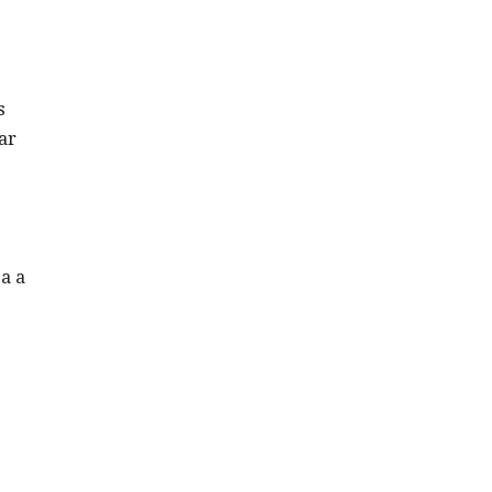
s
ar
a a