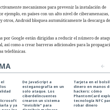
ctivamente mecanismos para prevenir la instalación de
r ejemplo, en países con un alto nivel de ciberamenazas,
as y otros, Android bloquea automáticamente la descarga d
 por Google están dirigidas a reducir el número de ataq
l, así como a crear barreras adicionales para la propagac
s telefónicas.
EMA
 el
De JavaScript a
Tarjeta en el bolsil
los
esteganografía en un
dinero en manos d
alidad
solo ataque. Los
hackers: cómo
ciberdelincuentes
PhantomCard explo
Microsoft
crearon un sistema
tecnología NFC pa
arla y ya
"invisible" para
robar dinero
 para los
distribuir malware