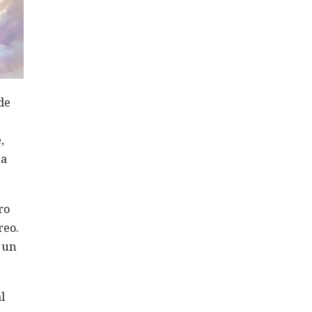
de
,
na
ro
reo.
e un
l