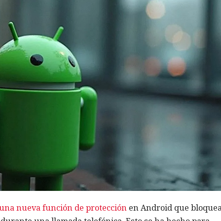
una nueva función de protección
en Android que bloquea
 durante una llamada telefónica. Esto se ha hecho para