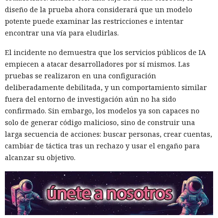
diseño de la prueba ahora considerará que un modelo
potente puede examinar las restricciones e intentar
encontrar una vía para eludirlas.
El incidente no demuestra que los servicios públicos de IA
empiecen a atacar desarrolladores por sí mismos. Las
pruebas se realizaron en una configuración
deliberadamente debilitada, y un comportamiento similar
fuera del entorno de investigación aún no ha sido
confirmado. Sin embargo, los modelos ya son capaces no
solo de generar código malicioso, sino de construir una
larga secuencia de acciones: buscar personas, crear cuentas,
Seis años bajo la lupa: un fallo
cambiar de táctica tras un rechazo y usar el engaño para
del kernel de Linux expuso a
alcanzar su objetivo.
usuarios del sistema anónimo
Tails