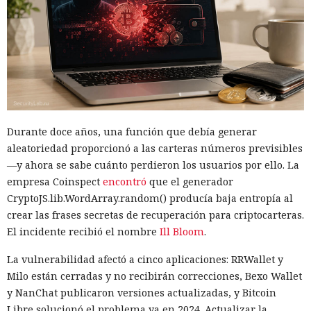
Durante doce años, una función que debía generar
aleatoriedad proporcionó a las carteras números previsibles
—y ahora se sabe cuánto perdieron los usuarios por ello. La
empresa Coinspect
encontró
que el generador
CryptoJS.lib.WordArray.random() producía baja entropía al
crear las frases secretas de recuperación para criptocarteras.
El incidente recibió el nombre
Ill Bloom
.
La vulnerabilidad afectó a cinco aplicaciones: RRWallet y
Milo están cerradas y no recibirán correcciones, Bexo Wallet
y NanChat publicaron versiones actualizadas, y Bitcoin
Libre solucionó el problema ya en 2024. Actualizar la