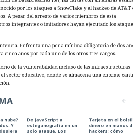
ación de DataBreaches.net, las cartas con amenazas estab
nocido por los ataques a SnowFlake y el hackeo de AT&T
ios. A pesar del arresto de varios miembros de esta
 otros integrantes o imitadores hayan ejecutado los ataqu
ntencia. Enfrenta una pena mínima obligatoria de dos añ
ta cinco años por cada uno de los otros tres cargos.
orio de la vulnerabilidad incluso de las infraestructuras
 el sector educativo, donde se almacena una enorme cant
ción.
EMA
la nube?
De JavaScript a
Tarjeta en el bolsil
dos. Y
esteganografía en un
dinero en manos d
siquiera
solo ataque. Los
hackers: cómo