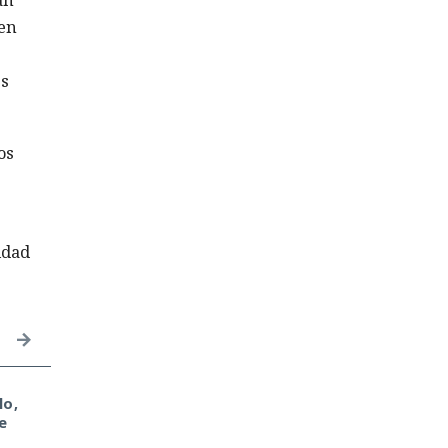
an
 en
es
os
idad
lo,
«Solo quería ganar un
La nota en el diploma
e
dinero extra» — un
es una ilusión: un jove
militar contó cómo
demostró que el