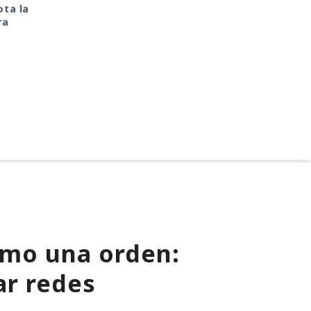
ta la
vendió a su patria por
destino de cualquier
ra
cine gratis
estudiante puede
cambiarse en cuestió
de minutos
como una orden:
ar redes