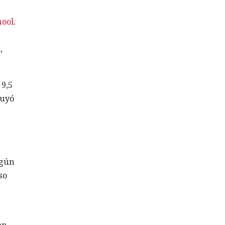
hool
.
,
 9,5
luyó
egún
so