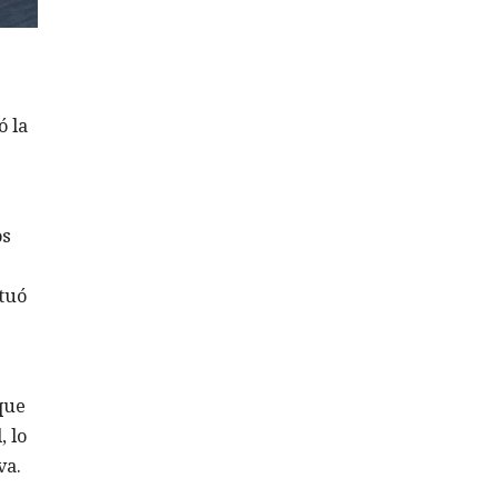
ó la
os
tuó
que
 lo
va.