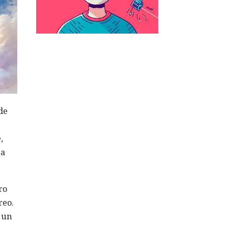
de
,
na
ro
reo.
e un