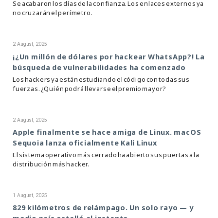
Se acabaron los días de la confianza. Los enlaces externos ya
no cruzarán el perímetro.
2 August, 2025
¡¿Un millón de dólares por hackear WhatsApp?! La
búsqueda de vulnerabilidades ha comenzado
Los hackers ya están estudiando el código con todas sus
fuerzas. ¿Quién podrá llevarse el premio mayor?
2 August, 2025
Apple finalmente se hace amiga de Linux. macOS
Sequoia lanza oficialmente Kali Linux
El sistema operativo más cerrado ha abierto sus puertas a la
distribución más hacker.
1 August, 2025
829 kilómetros de relámpago. Un solo rayo — y