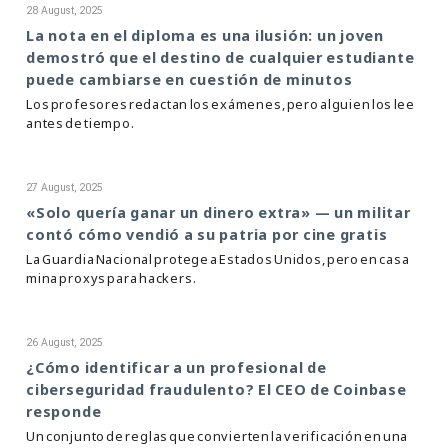
28 August, 2025
La nota en el diploma es una ilusión: un joven
demostró que el destino de cualquier estudiante
puede cambiarse en cuestión de minutos
Los profesores redactan los exámenes, pero alguien los lee
antes de tiempo.
27 August, 2025
«Solo quería ganar un dinero extra» — un militar
contó cómo vendió a su patria por cine gratis
La Guardia Nacional protege a Estados Unidos, pero en casa
mina proxys para hackers.
26 August, 2025
¿Cómo identificar a un profesional de
ciberseguridad fraudulento? El CEO de Coinbase
responde
Un conjunto de reglas que convierten la verificación en una