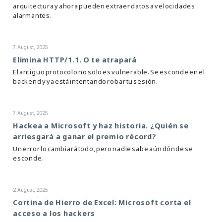
arquitectura y ahora pueden extraer datos a velocidades
alarmantes.
7 August, 2025
Elimina HTTP/1.1. O te atrapará
El antiguo protocolo no solo es vulnerable. Se esconde en el
backend y ya está intentando robar tu sesión.
7 August, 2025
Hackea a Microsoft y haz historia. ¿Quién se
arriesgará a ganar el premio récord?
Un error lo cambiará todo, pero nadie sabe aún dónde se
esconde.
2 August, 2025
Cortina de Hierro de Excel: Microsoft corta el
acceso a los hackers