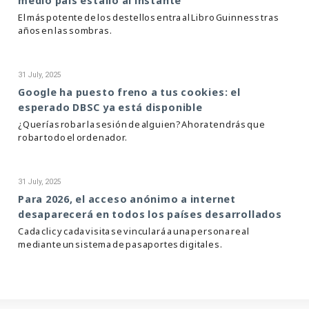
medio país estalló al instante
El más potente de los destellos entra al Libro Guinness tras
años en las sombras.
31 July, 2025
Google ha puesto freno a tus cookies: el
esperado DBSC ya está disponible
¿Querías robar la sesión de alguien? Ahora tendrás que
robar todo el ordenador.
31 July, 2025
Para 2026, el acceso anónimo a internet
desaparecerá en todos los países desarrollados
Cada clic y cada visita se vinculará a una persona real
mediante un sistema de pasaportes digitales.