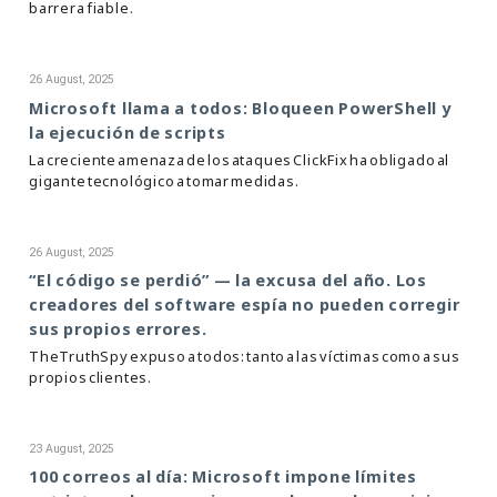
barrera fiable.
26 August, 2025
Microsoft llama a todos: Bloqueen PowerShell y
la ejecución de scripts
La creciente amenaza de los ataques ClickFix ha obligado al
gigante tecnológico a tomar medidas.
26 August, 2025
“El código se perdió” — la excusa del año. Los
creadores del software espía no pueden corregir
sus propios errores.
TheTruthSpy expuso a todos: tanto a las víctimas como a sus
propios clientes.
23 August, 2025
100 correos al día: Microsoft impone límites