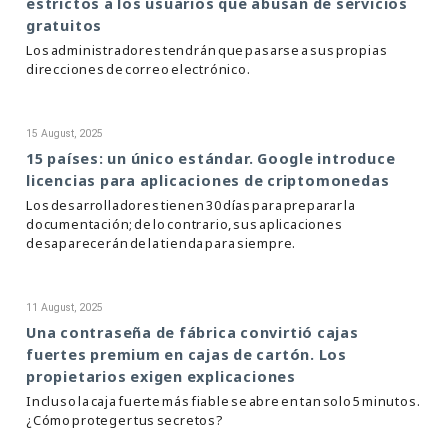
estrictos a los usuarios que abusan de servicios
gratuitos
Los administradores tendrán que pasarse a sus propias
direcciones de correo electrónico.
15 August, 2025
15 países: un único estándar. Google introduce
licencias para aplicaciones de criptomonedas
Los desarrolladores tienen 30 días para preparar la
documentación; de lo contrario, sus aplicaciones
desaparecerán de la tienda para siempre.
11 August, 2025
Una contraseña de fábrica convirtió cajas
fuertes premium en cajas de cartón. Los
propietarios exigen explicaciones
Incluso la caja fuerte más fiable se abre en tan solo 5 minutos.
¿Cómo proteger tus secretos?