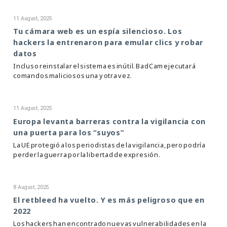
11 August, 2025
Tu cámara web es un espía silencioso. Los
hackers la entrenaron para emular clics y robar
datos
Incluso reinstalar el sistema es inútil. BadCam ejecutará
comandos maliciosos una y otra vez.
11 August, 2025
Europa levanta barreras contra la vigilancia con
una puerta para los “suyos”
La UE protegió a los periodistas de la vigilancia, pero podría
perder la guerra por la libertad de expresión.
8 August, 2025
El retbleed ha vuelto. Y es más peligroso que en
2022
Los hackers han encontrado nuevas vulnerabilidades en la