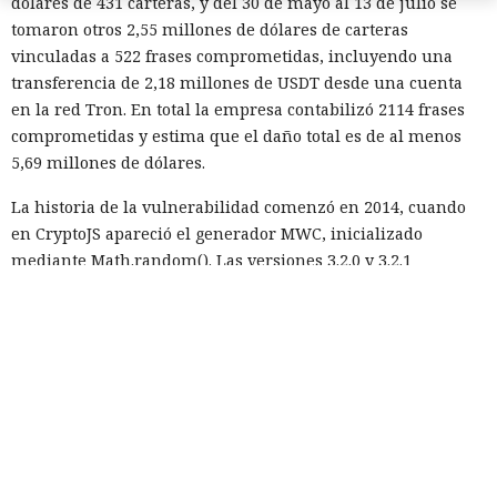
dólares de 431 carteras, y del 30 de mayo al 13 de julio se
tomaron otros 2,55 millones de dólares de carteras
vinculadas a 522 frases comprometidas, incluyendo una
transferencia de 2,18 millones de USDT desde una cuenta
en la red Tron. En total la empresa contabilizó 2114 frases
comprometidas y estima que el daño total es de al menos
5,69 millones de dólares.
La historia de la vulnerabilidad comenzó en 2014, cuando
en CryptoJS apareció el generador MWC, inicializado
mediante Math.random(). Las versiones 3.2.0 y 3.2.1
cambiaron temporalmente a una aleatoriedad
criptográficamente segura, pero en la 3.3.0 los
desarrolladores restauraron el código antiguo, considerando
el cambio demasiado crítico para la compatibilidad. La
corrección definitiva se incluyó en la versión 4.0.0,
publicada en febrero de 2020.
El 5 de agosto, el mantenedor del proyecto Evan Vosberg
pu
blicó
un aviso de vulnerabilidad con calificación crítica y