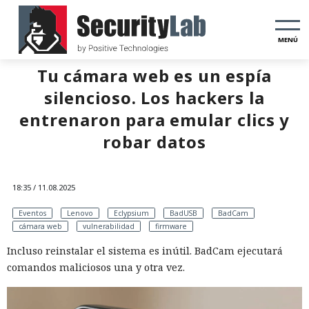
MENÚ
Tu cámara web es un espía
silencioso. Los hackers la
entrenaron para emular clics y
robar datos
18:35 / 11.08.2025
Eventos
Lenovo
Eclypsium
BadUSB
BadCam
cámara web
vulnerabilidad
firmware
Incluso reinstalar el sistema es inútil. BadCam ejecutará
comandos maliciosos una y otra vez.