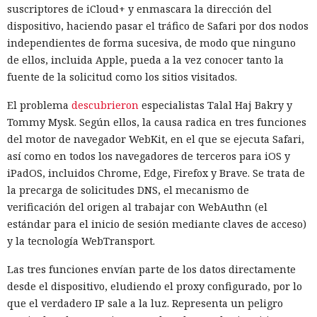
suscriptores de iCloud+ y enmascara la dirección del
dispositivo, haciendo pasar el tráfico de Safari por dos nodos
independientes de forma sucesiva, de modo que ninguno
de ellos, incluida Apple, pueda a la vez conocer tanto la
fuente de la solicitud como los sitios visitados.
El problema
descubrieron
especialistas Talal Haj Bakry y
Tommy Mysk. Según ellos, la causa radica en tres funciones
del motor de navegador WebKit, en el que se ejecuta Safari,
así como en todos los navegadores de terceros para iOS y
iPadOS, incluidos Chrome, Edge, Firefox y Brave. Se trata de
Tu monedero cripto fue
la precarga de solicitudes DNS, el mecanismo de
hackeado en tu portátil de casa.
verificación del origen al trabajar con WebAuthn (el
Culpa de la antigua librería
estándar para el inicio de sesión mediante claves de acceso)
y la tecnología WebTransport.
CryptoJS.
Las tres funciones envían parte de los datos directamente
desde el dispositivo, eludiendo el proxy configurado, por lo
18:32 / 06.08.2026
que el verdadero IP sale a la luz. Representa un peligro