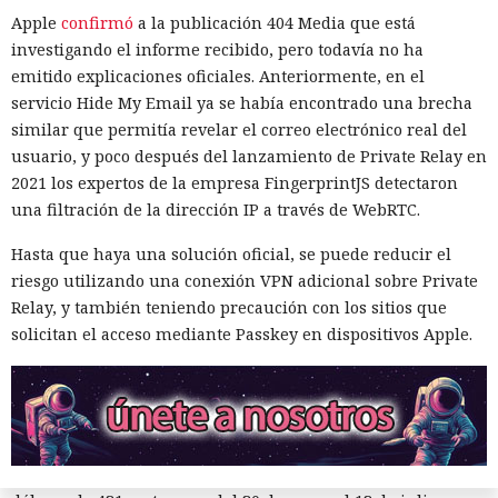
crear las frases secretas de recuperación para criptocarteras.
Apple
confirmó
a la publicación 404 Media que está
El incidente recibió el nombre
Ill Bloom
.
investigando el informe recibido, pero todavía no ha
emitido explicaciones oficiales. Anteriormente, en el
La vulnerabilidad afectó a cinco aplicaciones: RRWallet y
servicio Hide My Email ya se había encontrado una brecha
Milo están cerradas y no recibirán correcciones, Bexo Wallet
similar que permitía revelar el correo electrónico real del
y NanChat publicaron versiones actualizadas, y Bitcoin
usuario, y poco después del lanzamiento de Private Relay en
Libre solucionó el problema ya en 2024. Actualizar la
2021 los expertos de la empresa FingerprintJS detectaron
aplicación no hace seguras las frases ya generadas —deben
una filtración de la dirección IP a través de WebRTC.
cambiarse manualmente.
Hasta que haya una solución oficial, se puede reducir el
Debido al error, el espacio de búsqueda para una entropía
riesgo utilizando una conexión VPN adicional sobre Private
de 128 bits se redujo de 2^128 a aproximadamente 2^39
Relay, y también teniendo precaución con los sitios que
variantes, y para 256 bits —de 2^256 a 2^47. Estos valores se
solicitan el acceso mediante Passkey en dispositivos Apple.
pueden explorar en un ordenador convencional, por lo que
los atacantes pudieron recuperar las frases de recuperación
y acceder a las carteras.
Coinspect registró dos oleadas de sustracciones. El 27 de
mayo de este año se retiraron alrededor de 3,14 millones de