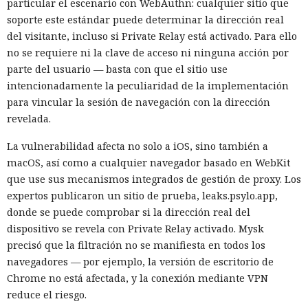
particular el escenario con WebAuthn: cualquier sitio que
Durante doce años los desarrolladores mantuvieron la
soporte este estándar puede determinar la dirección real
puerta entreabierta. Nadie se dio cuenta.
del visitante, incluso si Private Relay está activado. Para ello
no se requiere ni la clave de acceso ni ninguna acción por
parte del usuario — basta con que el sitio use
intencionadamente la peculiaridad de la implementación
para vincular la sesión de navegación con la dirección
revelada.
La vulnerabilidad afecta no solo a iOS, sino también a
macOS, así como a cualquier navegador basado en WebKit
que use sus mecanismos integrados de gestión de proxy. Los
expertos publicaron un sitio de prueba, leaks.psylo.app,
donde se puede comprobar si la dirección real del
dispositivo se revela con Private Relay activado. Mysk
Durante doce años, una función que debía generar
precisó que la filtración no se manifiesta en todos los
aleatoriedad proporcionó a las carteras números previsibles
navegadores — por ejemplo, la versión de escritorio de
—y ahora se sabe cuánto perdieron los usuarios por ello. La
Chrome no está afectada, y la conexión mediante VPN
empresa Coinspect
encontró
que el generador
reduce el riesgo.
CryptoJS.lib.WordArray.random() producía baja entropía al