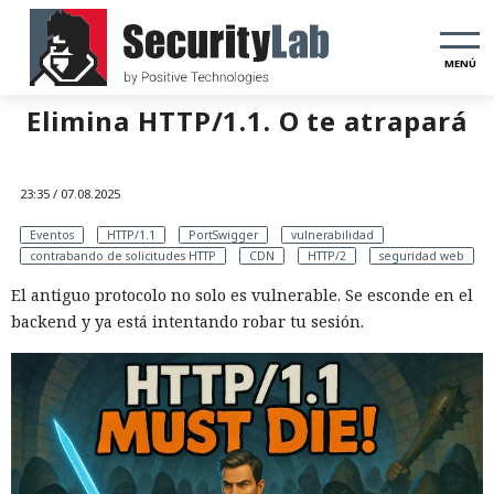
MENÚ
Elimina HTTP/1.1. O te atrapará
23:35 / 07.08.2025
Eventos
HTTP/1.1
PortSwigger
vulnerabilidad
contrabando de solicitudes HTTP
CDN
HTTP/2
seguridad web
El antiguo protocolo no solo es vulnerable. Se esconde en el
backend y ya está intentando robar tu sesión.