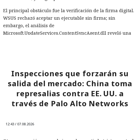
El principal obstáculo fue la verificación de la firma digital.
WSUS rechazó aceptar un ejecutable sin firma; sin
embargo, el análisis de
Microsoft.UpdateServices.ContentSyncAgent.dll reveló una
excepción en la lógica de comprobación. Para archivos con
la extensión .txt o .esd la verificación del certificado se
omite. En el laboratorio renombraron la carga maliciosa
como Ghost.txt, y WSUS aceptó el archivo.
Inspecciones que forzarán su
Tras el lanzamiento manual de la actualización, la estación
salida del mercado: China toma
de trabajo de prueba instaló la carga y se conectó con éxito
al servidor de control. Con la política de descarga e
represalias contra EE. UU. a
instalación automática de actualizaciones activada, ese
través de Palo Alto Networks
mismo escenario puede ocurrir sin acción del usuario. Para
automatizar la cadena, SpecterOps publicó NotWSUSpicious,
que genera las consultas SQL necesarias y permite
12:43 / 07.08.2026
reproducir el ataque en una infraestructura de pruebas.