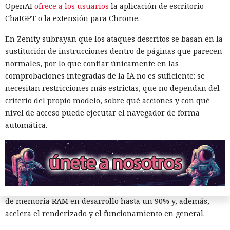
OpenAI
ofrece a los usuarios
la aplicación de escritorio
ChatGPT o la extensión para Chrome.
En Zenity subrayan que los ataques descritos se basan en la
sustitución de instrucciones dentro de páginas que parecen
normales, por lo que confiar únicamente en las
comprobaciones integradas de la IA no es suficiente: se
necesitan restricciones más estrictas, que no dependan del
criterio del propio modelo, sobre qué acciones y con qué
nivel de acceso puede ejecutar el navegador de forma
Los desarrolladores, que durante años soportaron fallos
automática.
repentinos de Node.js al compilar aplicaciones complejas,
pudieron respirar más tranquilos: salió una nueva versión
del framework de JavaScript Next.js, que promete librarlos
del conocido mensaje «FATAL ERROR». El equipo de Next.js
p
resentó
la versión 16.3 — la primera actualización
importante desde octubre de 2025, que reduce el consumo
de memoria RAM en desarrollo hasta un 90% y, además,
acelera el renderizado y el funcionamiento en general.