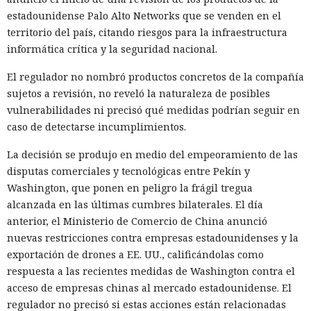
estadounidense Palo Alto Networks que se venden en el
territorio del país, citando riesgos para la infraestructura
informática crítica y la seguridad nacional.
El regulador no nombró productos concretos de la compañía
sujetos a revisión, no reveló la naturaleza de posibles
vulnerabilidades ni precisó qué medidas podrían seguir en
caso de detectarse incumplimientos.
La decisión se produjo en medio del empeoramiento de las
disputas comerciales y tecnológicas entre Pekín y
El navegador que por sí mismo navega por páginas, rellena
Washington, que ponen en peligro la frágil tregua
formularios y se comunica con sitios en lugar del
alcanzada en las últimas cumbres bilaterales. El día
propietario resultó capaz de volver esas mismas funciones
anterior, el Ministerio de Comercio de China anunció
en su contra. En la conferencia de ciberseguridad Black Hat,
nuevas restricciones contra empresas estadounidenses y la
especialistas de la empresa Zenity mostraron cómo el
exportación de drones a EE. UU., calificándolas como
navegador Atlas de OpenAI fue engañado para enviar
respuesta a las recientes medidas de Washington contra el
mensajes a contactos de WhatsApp y gestionar compras en
acceso de empresas chinas al mercado estadounidense. El
Amazon sin el conocimiento del usuario.
regulador no precisó si estas acciones están relacionadas