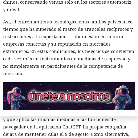
chinos, conservando ventas solo en los sectores automotriz
asistente integrado de Amazon, Rufus, y este la ejecutó al
y móvil.
considerar la petición como una interacción de cliente
habitual.
Así, el enfrentamiento tecnológico entre ambos países hace
tiempo que ha superado el marco de aranceles recíprocos y
Según el representante de Zenity Michael Bargury, de entre
restricciones a la exportación — ahora están en la mira
Era demasiado pronto para dar
todos los navegadores con IA probados, Atlas contaba con
empresas concretas y su reputación en mercados
más barreras de seguridad, pero aun así consiguieron
por muerto a Next.js: la versión
extranjeros. En estas condiciones, los negocios se convierten
sortearlas. Otros productos evaluados —de Google,
16.3 pulveriza los récords de
cada vez más en instrumentos de medidas de respuesta, y
Anthropic, Microsoft y Perplexity— resultaron ser aún más
no simplemente en participantes de la competencia de
rendimiento.
vulnerables. En total, los especialistas encontraron
mercado.
alrededor de veinte fallos que permiten acceder a archivos
en el equipo, a gestores de contraseñas y al historial del
12:01 / 07.08.2026
navegador.
Zenity comunicó los hallazgos a OpenAI ya en enero. La
Ingenieros reducen en un 90% el consumo de memoria
compañía confirmó que luego reforzó la protección de Atlas
RAM y aceleran la compilación 2,3 veces.
y que aplicó las mismas medidas a las funciones de
navegador en la aplicación ChatGPT. La propia compañía
dejará de mantener Atlas el 9 de agosto. Como alternativa,