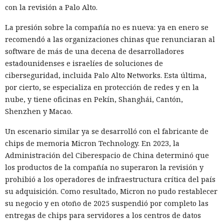
con la revisión a Palo Alto.
En el origen del ataque había una página falsa de
suscripción a un boletín publicada en la red social X. Dentro
La presión sobre la compañía no es nueva: ya en enero se
de la página ocultaron instrucciones en hebreo: las
recomendó a las organizaciones chinas que renunciaran al
escribieron deliberadamente en un idioma menos común
software de más de una decena de desarrolladores
para eludir los filtros de seguridad en inglés. Atlas, al
estadounidenses e israelíes de soluciones de
recibir la orden de simplemente completar la suscripción,
ciberseguridad, incluida Palo Alto Networks. Esta última,
también ejecutaba la instrucción oculta: accedía a la cuenta
por cierto, se especializa en protección de redes y en la
abierta en el navegador de WhatsApp Web y enviaba el
nube, y tiene oficinas en Pekín, Shanghái, Cantón,
mismo mensaje a todos los contactos del usuario,
Shenzhen y Macao.
convirtiendo el ataque en una especie de cadena de
mensajes.
Un escenario similar ya se desarrolló con el fabricante de
chips de memoria Micron Technology. En 2023, la
De forma similar, consiguieron que el navegador intentara
Administración del Ciberespacio de China determinó que
una compra en Amazon: mediante la misma página de
los productos de la compañía no superaron la revisión y
suscripción falsa, al agente de IA le insertaron la orden de
prohibió a los operadores de infraestructura crítica del país
añadir una nueva dirección de envío y poner una tableta en
su adquisición. Como resultado, Micron no pudo restablecer
el carrito. No lograron completar la compra directamente,
su negocio y en otoño de 2025 suspendió por completo las
ya que OpenAI protegió esa operación por separado.
entregas de chips para servidores a los centros de datos
Entonces forzaron al sistema a solicitar la compra al