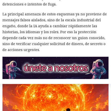
Cuando el Sol amenace con
detenciones e intentos de fuga.
destruir la Tierra, la humanidad
La principal amenaza de estos esquemas ya no proviene de
tendrá que mover un planeta
mensajes falsos aislados, sino de la escala industrial del
entero
engaño, donde la IA ayuda a cambiar rápidamente las
historias, los idiomas y los roles. Por eso la protección
depende cada vez más no de reconocer un guion conocido,
20:35 / 05.08.2026
sino de verificar cualquier solicitud de dinero, de secreto o
de acciones urgentes.
Para sobrevivir a la muerte de su estrella, las generaciones
futuras tendrán que convertir el cosmos en un gigantesco
sistema de soporte vital.