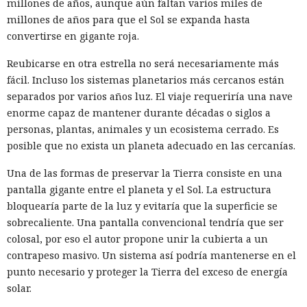
millones de años, aunque aún faltan varios miles de
millones de años para que el Sol se expanda hasta
convertirse en gigante roja.
Reubicarse en otra estrella no será necesariamente más
Una prohibición formal no siempre implica una salida real
fácil. Incluso los sistemas planetarios más cercanos están
del mercado, y una investigación del comité especial de la
separados por varios años luz. El viaje requeriría una nave
Cámara de Representantes de EE. UU. mostró que China
enorme capaz de mantener durante décadas o siglos a
Mobile, China Telecom y China Unicom conservaron equipo,
personas, plantas, animales y un ecosistema cerrado. Es
espacios en centros de datos y enlaces de red en el país tras
posible que no exista un planeta adecuado en las cercanías.
las restricciones de la Comisión Federal de Comunicaciones.
Una de las formas de preservar la Tierra consiste en una
Entre 2019 y 2022 el regulador negó a China Mobile la
pantalla gigante entre el planeta y el Sol. La estructura
autorización para servicios internacionales y revocó las
bloquearía parte de la luz y evitaría que la superficie se
licencias de las filiales estadounidenses de China Telecom y
sobrecaliente. Una pantalla convencional tendría que ser
China Unicom. Sin embargo, las decisiones no obligaban a
colosal, por eso el autor propone unir la cubierta a un
las empresas a desmontar equipos, abandonar centros de
contrapeso masivo. Un sistema así podría mantenerse en el
datos o cortar conexiones de red privadas.
punto necesario y proteger la Tierra del exceso de energía
solar.
El comité
considera
que la infraestructura conservada pudo