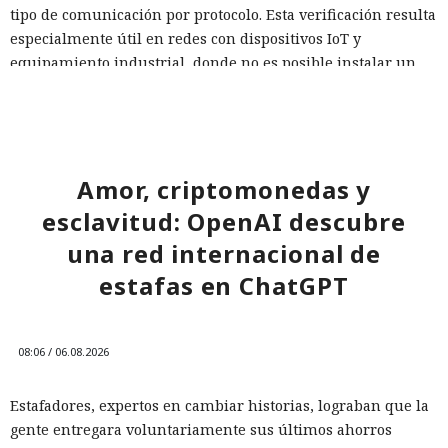
tipo de comunicación por protocolo. Esta verificación resulta
especialmente útil en redes con dispositivos IoT y
equipamiento industrial, donde no es posible instalar un
agente de protección.
Una protección basada en un único escenario habitual
inevitablemente deja zonas ciegas. Una red fiable debe
evaluar la confianza de cada conexión saliente, en lugar de
Amor, criptomonedas y
considerar el tráfico seguro solo porque no haya violado el
esclavitud: OpenAI descubre
esquema esperado.
una red internacional de
estafas en ChatGPT
08:06 / 06.08.2026
Estafadores, expertos en cambiar historias, lograban que la
gente entregara voluntariamente sus últimos ahorros