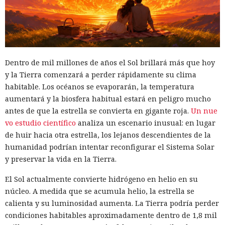
Brecha del tamaño de un nodo:
Estados Unidos no obligó a
China a retirar su equipo de
telecomunicaciones
Dentro de mil millones de años el Sol brillará más que hoy
y la Tierra comenzará a perder rápidamente su clima
habitable. Los océanos se evaporarán, la temperatura
07:31 / 06.08.2026
aumentará y la biosfera habitual estará en peligro mucho
antes de que la estrella se convierta en gigante roja.
Un nue
Licencia revocada, pero la infraestructura quedó en el
vo estudio científico
analiza un escenario inusual: en lugar
olvido.
de huir hacia otra estrella, los lejanos descendientes de la
humanidad podrían intentar reconfigurar el Sistema Solar
y preservar la vida en la Tierra.
El Sol actualmente convierte hidrógeno en helio en su
núcleo. A medida que se acumula helio, la estrella se
calienta y su luminosidad aumenta. La Tierra podría perder
condiciones habitables aproximadamente dentro de 1,8 mil