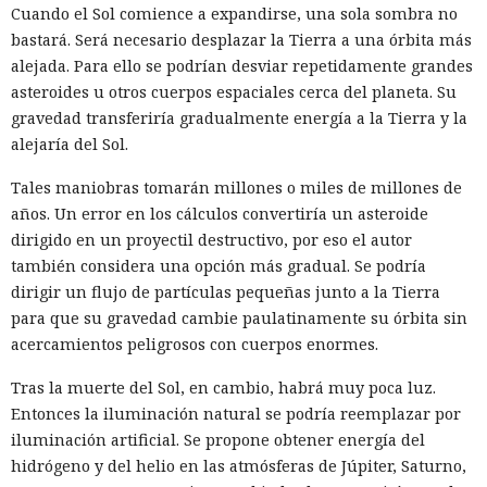
haber dado a estructuras chinas la capacidad de observar
Cuando el Sol comience a expandirse, una sola sombra no
tráfico sensible, ayudar a mantener servidores maliciosos y
bastará. Será necesario desplazar la Tierra a una órbita más
crear condiciones para desviar datos. La investigación no
alejada. Para ello se podrían desviar repetidamente grandes
presenta pruebas directas de la participación de empleados
asteroides u otros cuerpos espaciales cerca del planeta. Su
de los operadores en ciberataques.
gravedad transferiría gradualmente energía a la Tierra y la
alejaría del Sol.
Los autores prestaron atención especial a la campaña Salt
Typhoon, que se reveló en 2024 tras los hackeos a grandes
Tales maniobras tomarán millones o miles de millones de
empresas de telecomunicaciones. La red China Mobile
años. Un error en los cálculos convertiría un asteroide
International apareció al menos 192 veces en rutas hacia 58
dirigido en un proyectil destructivo, por eso el autor
grupos de direcciones que la CISA vinculó con servidores de
también considera una opción más gradual. Se podría
los atacantes.
dirigir un flujo de partículas pequeñas junto a la Tierra
para que su gravedad cambie paulatinamente su órbita sin
El comité no afirma que China Mobile conociera la
acercamientos peligrosos con cuerpos enormes.
operación o ayudara a los atacantes. Los datos de
enrutamiento solo muestran que las conexiones de red
Tras la muerte del Sol, en cambio, habrá muy poca luz.
conservadas pudieron mantener la disponibilidad de la
Entonces la iluminación natural se podría reemplazar por
infraestructura Salt Typhoon mientras especialistas
iluminación artificial. Se propone obtener energía del
estadounidenses intentaban neutralizarla.
hidrógeno y del helio en las atmósferas de Júpiter, Saturno,