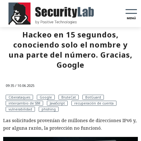
MENÚ
Hackeo en 15 segundos,
conociendo solo el nombre y
una parte del número. Gracias,
Google
09:35 / 10.06.2025
Ciberataques
Google
BruteCat
BotGuard
intercambio de SIM
JavaScript
recuperación de cuenta
vulnerabilidad
phishing
Las solicitudes provenían de millones de direcciones IPv6 y,
por alguna razón, la protección no funcionó.