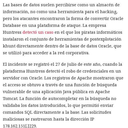
la estimación del equipo de Next.js acelera el
Las bases de datos suelen percibirse como un almacén de
funcionamiento aproximadamente diez veces. En el
información, no como una herramienta para el hacking,
servidor, renunciar a la conversión de los web streams a
pero los atacantes encontraron la forma de convertir Oracle
favor de los streams nativos de Node.js en toda la capa de
Database en una plataforma de ataque. La empresa
renderizado permite procesar un 22% más de solicitudes
Huntress
detectó un caso
en el que los piratas informáticos
sin cambiar el código de las aplicaciones.
instalaron el conjunto de herramientas de postexplotación
khunt directamente dentro de la base de datos Oracle, que
Entre otras novedades figuran la unificación de la carga útil
se utilizó para acceder a la red corporativa.
para reducir el número de solicitudes de precarga, un
mejor caché de archivos estáticos, la herramienta de
El incidente se registró el 27 de julio de este año, cuando la
depuración Instant Navigations, que muestra los
plataforma Huntress detectó el robo de credenciales en un
componentes lentos, documentación con soporte de
servidor con Oracle. Los registros de Apache mostraron que
versiones para agentes de IA, límites propios de manejo de
el acceso se obtuvo a través de una función de búsqueda
errores y compatibilidad con importaciones de archivos tipo
vulnerable de una aplicación Java pública en Apache
«glob».
Tomcat. La función de autocompletar en la búsqueda no
validaba los datos introducidos, lo que permitió enviar
Las conversaciones sobre la pérdida de popularidad de
comandos SQL directamente a la base. Las solicitudes
Next.js en favor de los frameworks Remix, Astro y Gatsby
maliciosas se rastrearon hasta la dirección IP
aún no se confirman en los datos: según el director general
178.162.151[.]229.