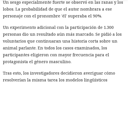
Un sesgo especialmente fuerte se observó en las ranas y los
lobos. La probabilidad de que el autor nombrara a ese
personaje con el pronombre 'él' superaba el 90%.
Un experimento adicional con la participación de 1.300
personas dio un resultado aún más marcado. Se pidió a los
voluntarios que continuaran una historia corta sobre un
animal parlante. En todos los casos examinados, los
participantes eligieron con mayor frecuencia para el
protagonista el género masculino.
Tras esto, los investigadores decidieron averiguar cómo
resolverían la misma tarea los modelos lingüísticos
modernos. El experimento incluyó a Claude Sonnet 4.5,
Gemini 2.5, GPT-4o, GPT-5.1, Mistral Medium y el modelo
abierto Olmo 3.
Cada sistema continuó la frase sobre un animal que se
dirigía a la granja, la cocina, el río o la tienda miles de
veces. Como personajes se emplearon: oso, ave, gato, perro,