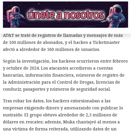
AT&T, Ticketmaster, Advance Auto Parts, Neiman Marcus,
Santander, LendingTree y uno de los distritos escolares más
grandes de Estados Unidos.
La magnitud de las filtraciones fue enorme: en el caso de
AT&T se trató de registros de llamadas y mensajes de más
de 100 millones de abonados, y el hackeo a Ticketmaster
afectó a alrededor de 560 millones de usuarios.
Según la investigación, los hackeos ocurrieron entre febrero
y octubre de 2024. Los atacantes accedieron a cuentas
bancarias, información financiera, números de registro de
¿Una mujer? Demasiado
la Administración para el Control de Drogas, licencias de
atrevido. Las redes neuronales
conducir, pasaportes y números de seguridad social.
borraron a las protagonistas de
Tras robar los datos, los hackers extorsionaban a las
los cuentos infantiles y las
empresas exigiendo dinero y amenazando con publicar lo
sustraído. El grupo obtuvo alrededor de 2,5 millones de
dejaron con apenas un 2%.
dólares en rescates; además, Muka chantajeó al menos a
una víctima de forma reiterada, utilizando datos de un