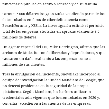
funcionario público en activo o retirado y de su familia.
20:35 / 06.08.2026
Otros 495.000 dólares los ganó Muka vendiendo parte de los
Búhos sabios, lobos valientes y prácticamente sin heroínas:
datos robados en foros de ciberdelincuencia como
bienvenidos al futuro de la literatura.
BreachForums y XSS.is. La investigación estimó el perjuicio
total de las empresas afectadas en aproximadamente 9,5
millones de dólares.
Un agente especial del FBI, Mike Herrington, afirmó que las
acciones de Muka fueron deliberadas y depredadoras, y que
causaron un daño real tanto a las empresas como a
millones de sus clientes.
Tras la divulgación del incidente, Snowflake incorporó al
equipo de investigación la unidad Mandiant de Google, que
no detectó problemas en la seguridad de la propia
plataforma. Según Mandiant, los hackers utilizaron
La inteligencia artificial generativa rara vez convierte a los
credenciales aún vigentes que fueron robadas en 2020 y,
animales parlantes en cuentos infantiles en personajes
con ellas, accedieron a las cuentas de las empresas.
femeninos. El análisis de 23.800 textos creados por seis