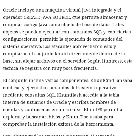
de Vercel, Guillermo Rauch, este año el número de
El sonado hackeo a Snowflake
descargas del framework superó los mil millones — casi el
Oracle incluye una máquina virtual Java integrada y el
no quedó impune: detenido el
doble del año pasado, que fue de alrededor de 520 millones.
operador CREATE JAVA SOURCE, que permite almacenar y
autor, ya espera sentencia en
compilar código Java como objeto de base de datos. Tales
objetos se pueden ejecutar con comandos SQL y, con ciertas
una celda.
configuraciones, permitir la ejecución de comandos del
sistema operativo. Los atacantes aprovecharon esto y
compilaron el conjunto khunt directamente dentro de la
10:34 / 07.08.2026
base, sin alojar archivos en el servidor. Según Huntress, esta
técnica se registra con muy poca frecuencia.
Hombre podría afrontar hasta 32 años de prisión por filtrar
secretos de 165 empresas.
El conjunto incluía varios componentes. KhuntCmd lanzaba
cmd.exe y ejecutaba comandos del sistema operativo
mediante consultas SQL. KhuntHash accedía a la tabla
interna de usuarios de Oracle y escribía nombres de
cuentas y contraseñas en un archivo. KhuntFS permitía
explorar y buscar archivos, y KhuntT se usaba para
comprobar la instalación exitosa de la herramienta.