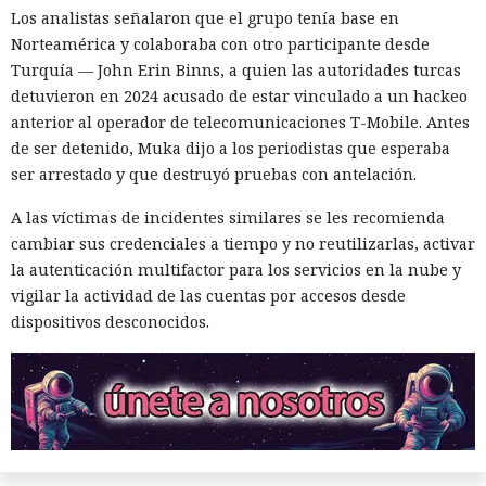
Los analistas señalaron que el grupo tenía base en
modelos lingüísticos mostró que solo el 2% de los
Norteamérica y colaboraba con otro participante desde
protagonistas recibieron género femenino. El 41% de los
Turquía — John Erin Binns, a quien las autoridades turcas
personajes resultaron masculinos, y en el 57% restante los
detuvieron en 2024 acusado de estar vinculado a un hackeo
modelos los dejaron sin indicar el sexo o los marcaron como
anterior al operador de telecomunicaciones T-Mobile. Antes
neutrales.
de ser detenido, Muka dijo a los periodistas que esperaba
El estudio fue realizado por especialistas de la Universidad
ser arrestado y que destruyó pruebas con antelación.
de Washington. Los resultados se presentaron el 25 de junio
A las víctimas de incidentes similares se les recomienda
de 2026 en la conferencia de ACM sobre equidad,
cambiar sus credenciales a tiempo y no reutilizarlas, activar
responsabilidad y transparencia en Montreal.
la autenticación multifactor para los servicios en la nube y
El trabajo continuó un proyecto previo dedicado al género
vigilar la actividad de las cuentas por accesos desde
de los animales en libros infantiles populares. Entonces los
dispositivos desconocidos.
investigadores estudiaron 300 obras y encontraron que la
mayoría de los animales que aparecen con frecuencia eran
representados como personajes masculinos. La excepción
fueron los gatos, los patos y las aves, entre los cuales las
imágenes femeninas aparecían algo más a menudo.