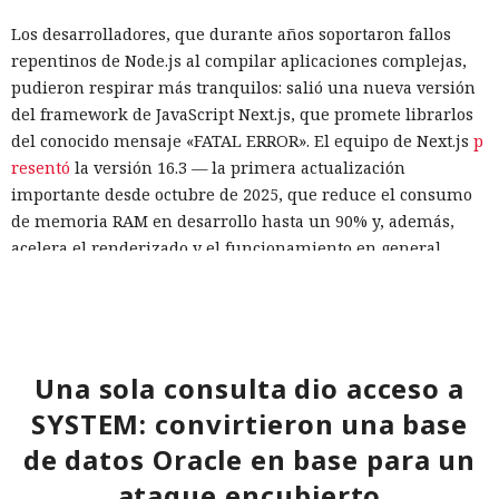
Los desarrolladores, que durante años soportaron fallos
repentinos de Node.js al compilar aplicaciones complejas,
pudieron respirar más tranquilos: salió una nueva versión
del framework de JavaScript Next.js, que promete librarlos
del conocido mensaje «FATAL ERROR». El equipo de Next.js
p
resentó
la versión 16.3 — la primera actualización
importante desde octubre de 2025, que reduce el consumo
de memoria RAM en desarrollo hasta un 90% y, además,
acelera el renderizado y el funcionamiento en general.
La contribución principal a la economía de memoria la
aporta el empaquetador integrado Turbopack, que desde
2022 sustituye progresivamente a Webpack en el proyecto.
En la nueva versión están activados por defecto el caché en
Una sola consulta dio acceso a
disco y el desplazamiento de datos no utilizados a disco. Una
SYSTEM: convirtieron una base
instancia con 50 rutas (páginas separadas) ahora consume
de datos Oracle en base para un
alrededor de 840 megabytes en lugar de los anteriores 4,6
gigabytes — un ahorro de aproximadamente el 82%.
ataque encubierto