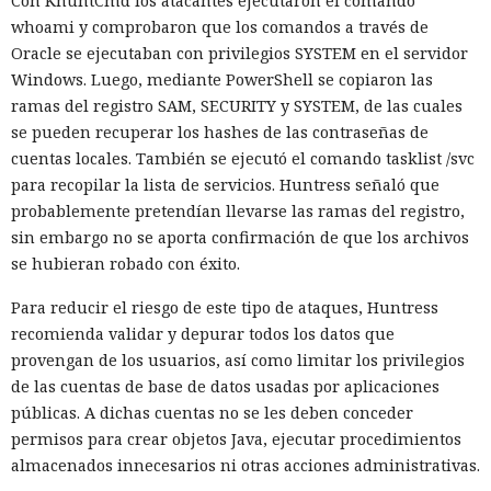
Con KhuntCmd los atacantes ejecutaron el comando
whoami y comprobaron que los comandos a través de
Oracle se ejecutaban con privilegios SYSTEM en el servidor
Windows. Luego, mediante PowerShell se copiaron las
ramas del registro SAM, SECURITY y SYSTEM, de las cuales
El canadiense Connor Riley Muka ganó dinero durante
se pueden recuperar los hashes de las contraseñas de
muchos meses con datos robados de otras personas, antes
cuentas locales. También se ejecutó el comando tasklist /svc
de ser detenido y entregado a la justicia estadounidense por
para recopilar la lista de servicios. Huntress señaló que
uno de los mayores hackeos de los últimos años — ataque a
probablemente pretendían llevarse las ramas del registro,
la plataforma en la nube Snowflake.
sin embargo no se aporta confirmación de que los archivos
se hubieran robado con éxito.
Muka, de 26 años, se declaró culpable de cargos de fraude
informático y telefónico, robo agravado de datos personales
Para reducir el riesgo de este tipo de ataques, Huntress
y conspiración en un tribunal federal del estado de
recomienda validar y depurar todos los datos que
Washington. Su sentencia se dictará el 27 de octubre; la
provengan de los usuarios, así como limitar los privilegios
pena máxima es de hasta 32 años de prisión.
de las cuentas de base de datos usadas por aplicaciones
públicas. A dichas cuentas no se les deben conceder
Muka y sus cómplices utilizaron credenciales robadas para
permisos para crear objetos Java, ejecutar procedimientos
acceder a cuentas de Snowflake y robaron información de al
almacenados innecesarios ni otras acciones administrativas.
menos 165 empresas. Entre las afectadas se encuentran