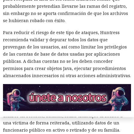
Santander, LendingTree y uno de los distritos escolares más
probablemente pretendían llevarse las ramas del registro,
grandes de Estados Unidos.
sin embargo no se aporta confirmación de que los archivos
La magnitud de las filtraciones fue enorme: en el caso de
se hubieran robado con éxito.
AT&T se trató de registros de llamadas y mensajes de más
Para reducir el riesgo de este tipo de ataques, Huntress
de 100 millones de abonados, y el hackeo a Ticketmaster
recomienda validar y depurar todos los datos que
afectó a alrededor de 560 millones de usuarios.
provengan de los usuarios, así como limitar los privilegios
Según la investigación, los hackeos ocurrieron entre febrero
de las cuentas de base de datos usadas por aplicaciones
y octubre de 2024. Los atacantes accedieron a cuentas
públicas. A dichas cuentas no se les deben conceder
bancarias, información financiera, números de registro de
permisos para crear objetos Java, ejecutar procedimientos
la Administración para el Control de Drogas, licencias de
almacenados innecesarios ni otras acciones administrativas.
conducir, pasaportes y números de seguridad social.
Tras robar los datos, los hackers extorsionaban a las
empresas exigiendo dinero y amenazando con publicar lo
sustraído. El grupo obtuvo alrededor de 2,5 millones de
dólares en rescates; además, Muka chantajeó al menos a
una víctima de forma reiterada, utilizando datos de un
funcionario público en activo o retirado y de su familia.