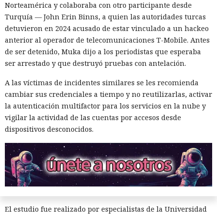
Norteamérica y colaboraba con otro participante desde
Turquía — John Erin Binns, a quien las autoridades turcas
detuvieron en 2024 acusado de estar vinculado a un hackeo
anterior al operador de telecomunicaciones T-Mobile. Antes
de ser detenido, Muka dijo a los periodistas que esperaba
ser arrestado y que destruyó pruebas con antelación.
A las víctimas de incidentes similares se les recomienda
cambiar sus credenciales a tiempo y no reutilizarlas, activar
la autenticación multifactor para los servicios en la nube y
La inteligencia artificial generativa rara vez convierte a los
vigilar la actividad de las cuentas por accesos desde
animales parlantes en cuentos infantiles en personajes
dispositivos desconocidos.
femeninos. El análisis de 23.800 textos creados por seis
modelos lingüísticos mostró que solo el 2% de los
protagonistas recibieron género femenino. El 41% de los
personajes resultaron masculinos, y en el 57% restante los
modelos los dejaron sin indicar el sexo o los marcaron como
neutrales.
El estudio fue realizado por especialistas de la Universidad