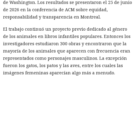
de Washington. Los resultados se presentaron el 25 de junio
de 2026 en la conferencia de ACM sobre equidad,
responsabilidad y transparencia en Montreal.
El trabajo continuó un proyecto previo dedicado al género
de los animales en libros infantiles populares. Entonces los
investigadores estudiaron 300 obras y encontraron que la
mayoría de los animales que aparecen con frecuencia eran
representados como personajes masculinos. La excepción
fueron los gatos, los patos y las aves, entre los cuales las
imágenes femeninas aparecían algo más a menudo.
Un sesgo especialmente fuerte se observó en las ranas y los
lobos. La probabilidad de que el autor nombrara a ese
personaje con el pronombre 'él' superaba el 90%.
Un experimento adicional con la participación de 1.300
personas dio un resultado aún más marcado. Se pidió a los
voluntarios que continuaran una historia corta sobre un
animal parlante. En todos los casos examinados, los