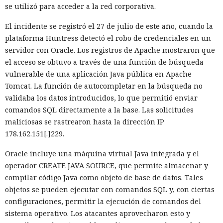
descargas del framework superó los mil millones — casi el
se utilizó para acceder a la red corporativa.
no quedó impune: detenido el
doble del año pasado, que fue de alrededor de 520 millones.
autor, ya espera sentencia en
El incidente se registró el 27 de julio de este año, cuando la
plataforma Huntress detectó el robo de credenciales en un
una celda.
servidor con Oracle. Los registros de Apache mostraron que
el acceso se obtuvo a través de una función de búsqueda
vulnerable de una aplicación Java pública en Apache
10:34 / 07.08.2026
Tomcat. La función de autocompletar en la búsqueda no
validaba los datos introducidos, lo que permitió enviar
Hombre podría afrontar hasta 32 años de prisión por filtrar
comandos SQL directamente a la base. Las solicitudes
secretos de 165 empresas.
maliciosas se rastrearon hasta la dirección IP
178.162.151[.]229.
Oracle incluye una máquina virtual Java integrada y el
operador CREATE JAVA SOURCE, que permite almacenar y
compilar código Java como objeto de base de datos. Tales
objetos se pueden ejecutar con comandos SQL y, con ciertas
configuraciones, permitir la ejecución de comandos del
sistema operativo. Los atacantes aprovecharon esto y