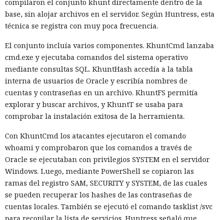
compilaron el conjunto khunt directamente dentro de la
base, sin alojar archivos en el servidor. Según Huntress, esta
técnica se registra con muy poca frecuencia.
El canadiense Connor Riley Muka ganó dinero durante
El conjunto incluía varios componentes. KhuntCmd lanzaba
muchos meses con datos robados de otras personas, antes
cmd.exe y ejecutaba comandos del sistema operativo
de ser detenido y entregado a la justicia estadounidense por
mediante consultas SQL. KhuntHash accedía a la tabla
uno de los mayores hackeos de los últimos años — ataque a
interna de usuarios de Oracle y escribía nombres de
la plataforma en la nube Snowflake.
cuentas y contraseñas en un archivo. KhuntFS permitía
explorar y buscar archivos, y KhuntT se usaba para
Muka, de 26 años, se declaró culpable de cargos de fraude
comprobar la instalación exitosa de la herramienta.
informático y telefónico, robo agravado de datos personales
y conspiración en un tribunal federal del estado de
Con KhuntCmd los atacantes ejecutaron el comando
Washington. Su sentencia se dictará el 27 de octubre; la
whoami y comprobaron que los comandos a través de
pena máxima es de hasta 32 años de prisión.
Oracle se ejecutaban con privilegios SYSTEM en el servidor
Windows. Luego, mediante PowerShell se copiaron las
Muka y sus cómplices utilizaron credenciales robadas para
ramas del registro SAM, SECURITY y SYSTEM, de las cuales
acceder a cuentas de Snowflake y robaron información de al
se pueden recuperar los hashes de las contraseñas de
menos 165 empresas. Entre las afectadas se encuentran
cuentas locales. También se ejecutó el comando tasklist /svc
AT&T, Ticketmaster, Advance Auto Parts, Neiman Marcus,
para recopilar la lista de servicios. Huntress señaló que