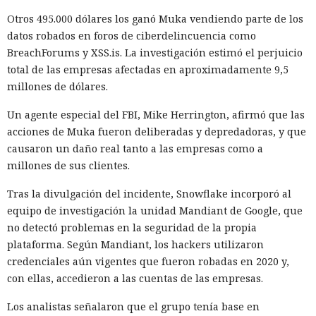
Otros 495.000 dólares los ganó Muka vendiendo parte de los
datos robados en foros de ciberdelincuencia como
BreachForums y XSS.is. La investigación estimó el perjuicio
¿Una mujer? Demasiado
total de las empresas afectadas en aproximadamente 9,5
millones de dólares.
atrevido. Las redes neuronales
borraron a las protagonistas de
Un agente especial del FBI, Mike Herrington, afirmó que las
acciones de Muka fueron deliberadas y depredadoras, y que
los cuentos infantiles y las
causaron un daño real tanto a las empresas como a
dejaron con apenas un 2%.
millones de sus clientes.
Tras la divulgación del incidente, Snowflake incorporó al
20:35 / 06.08.2026
equipo de investigación la unidad Mandiant de Google, que
no detectó problemas en la seguridad de la propia
plataforma. Según Mandiant, los hackers utilizaron
Búhos sabios, lobos valientes y prácticamente sin heroínas:
credenciales aún vigentes que fueron robadas en 2020 y,
bienvenidos al futuro de la literatura.
con ellas, accedieron a las cuentas de las empresas.
Los analistas señalaron que el grupo tenía base en