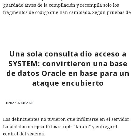
guardado antes de la compilación y recompila solo los
fragmentos de código que han cambiado. Según pruebas de
Vercel, una compilación de un proyecto que antes tardaba
21 segundos ahora se completa en 9,2 segundos — una
aceleración de 2,3 veces. El desplazamiento de memoria,
activado por defecto en modo de desarrollo, mueve los datos
no solicitados al disco cuando se aproxima al umbral de
Una sola consulta dio acceso a
carga y los vuelve a cargar cuando es necesario.
SYSTEM: convirtieron una base
En modo experimental está disponible un nuevo
de datos Oracle en base para un
compilador de React escrito en Rust, integrado directamente
ataque encubierto
en Turbopack. Evita la configuración manual de la
memoiza
ción
que antes requería pasar el código por el
transpilador
Babel, y es capaz de reducir el tiempo de compilación en un
10:02 / 07.08.2026
34% en arranque en frío y en un 46% en recompilación.
La mejora de rendimiento también afectó a la ejecución del
Los delincuentes no tuvieron que infiltrarse en el servidor.
código. El paso a TypeScript versión 7, reescrito en Go, según
La plataforma ejecutó los scripts "khunt" y entregó el
la estimación del equipo de Next.js acelera el
control del sistema.