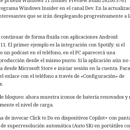
e prueba Windows 11 Insider Preview Build 26200.5761
rograma Windows Insider en el canal Dev. En la actualiza
interesantes que se irán desplegando progresivamente a l
e continuar de forma fluida con aplicaciones Android
. El primer ejemplo es la integración con Spotify: si el
 un podcast en el teléfono, en el PC aparecerá una
eproducción desde el mismo punto. Si la aplicación aún no 
a desde Microsoft Store e iniciar sesión en la cuenta. Par
el enlace con el teléfono a través de «Configuración» de
s.
 de bloqueo: ahora muestra iconos de batería renovados y
mente el nivel de carga.
 de invocar Click to Do en dispositivos Copilot+ con panta
ón de superresolución automática (Auto SR) en portátiles co