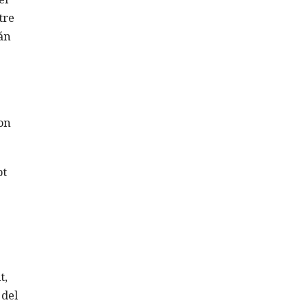
tre
án
on
pt
t,
 del