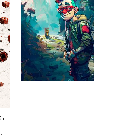
da,
el