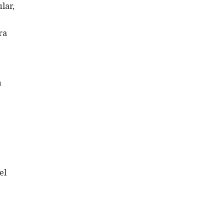
lar,
ra
n
el