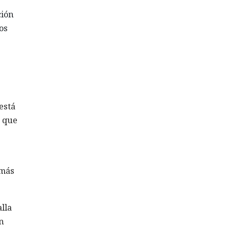
ción
os
está
a que
 más
lla
n