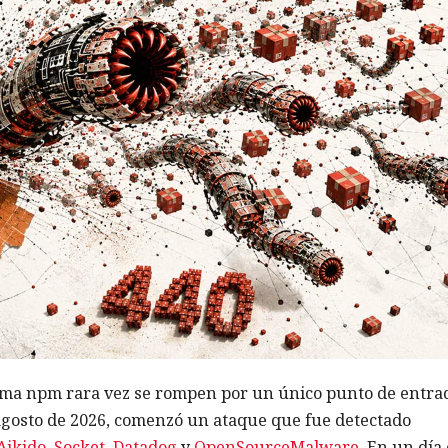
ema npm rara vez se rompen por un único punto de entra
 agosto de 2026, comenzó un ataque que fue detectado
Aikido
,
Socket
,
Datadog
y
OpenSourceMalware
. En un día 