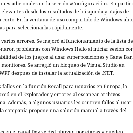
es adicionales en la sección «Configuración». En particu
relevantes desde los resultados de búsqueda y atajos de
on corto. En la ventana de uso compartido de Windows aho
tas para seleccionarlas rápidamente.
varios errores. Se mejoró el funcionamiento de la lista de
ionaron problemas con Windows Hello al iniciar sesión co
abilidad de los juegos al usar superposiciones y Game Bar,
 monitores. Se arregló un bloqueo de Visual Studio en
WPF después de instalar la actualización de .NET.
 fallos en la función Recall para usuarios en Europa, la
hared en el Explorador y errores al escanear archivos
ma. Además, a algunos usuarios les ocurren fallos al usar 
 la compañía propone una solución manual a través del
 en el canal Dev se distribuyen por etapas y pueden