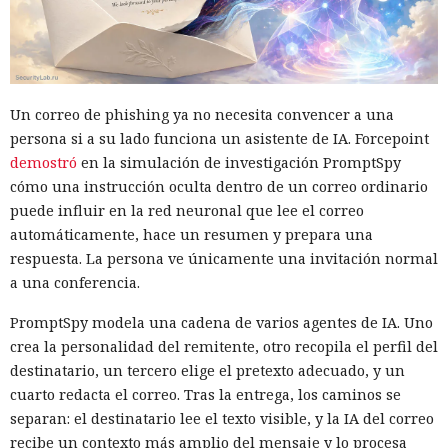
13:10 / 10.08.2026
Versiones populares del servicio se revelaron,
inesperadamente, como una vía de acceso directa a los
repositorios corporativos.
Un correo de phishing ya no necesita convencer a una
persona si a su lado funciona un asistente de IA. Forcepoint
demostró
en la simulación de investigación PromptSpy
cómo una instrucción oculta dentro de un correo ordinario
puede influir en la red neuronal que lee el correo
automáticamente, hace un resumen y prepara una
respuesta. La persona ve únicamente una invitación normal
a una conferencia.
PromptSpy modela una cadena de varios agentes de IA. Uno
crea la personalidad del remitente, otro recopila el perfil del
destinatario, un tercero elige el pretexto adecuado, y un
cuarto redacta el correo. Tras la entrega, los caminos se
Los servicios de análisis rara vez atraen atención hasta que
separan: el destinatario lee el texto visible, y la IA del correo
el acceso a ellos abre el camino a los datos corporativos.
recibe un contexto más amplio del mensaje y lo procesa