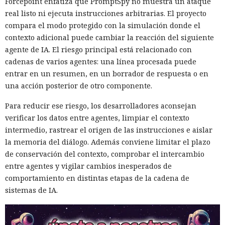
todas las acciones enumeradas durante el ataque real. La
Forcepoint enfatiza que PromptSpy no muestra un ataque
compañía describe solo las posibles consecuencias de la
real listo ni ejecuta instrucciones arbitrarias. El proyecto
explotación exitosa de la vulnerabilidad encontrada después
compara el modo protegido con la simulación donde el
del acceso inicial.
contexto adicional puede cambiar la reacción del siguiente
agente de IA. El riesgo principal está relacionado con
En los registros, la intrusión puede delatarse por una
cadenas de varios agentes: una línea procesada puede
secuencia característica de peticiones. Primero aparece un
entrar en un resumen, en un borrador de respuesta o en
POST a /api/session/reset_password con código de respuesta
una acción posterior de otro componente.
400, y luego un GET a /api/user/current con código 200.
Metabase advierte que la detección de tal combinación en
Para reducir ese riesgo, los desarrolladores aconsejan
los registros de la aplicación o en el tráfico entrante del
verificar los datos entre agentes, limpiar el contexto
servidor indica, con alta probabilidad, la compromisión de
intermedio, rastrear el origen de las instrucciones e aislar
la instancia.
la memoria del diálogo. Además conviene limitar el plazo
de conservación del contexto, comprobar el intercambio
Para las ramas 58–63, Metabase publicó las versiones
entre agentes y vigilar cambios inesperados de
mínimas seguras 0.58.24, 0.59.21, 0.60.17, 0.61.11, 0.62.9 y
comportamiento en distintas etapas de la cadena de
0.63.5. Los lanzamientos puntuales anteriores de esas ramas
sistemas de IA.
siguen siendo vulnerables y requieren actualización. Según
la compañía, las instalaciones por debajo de la versión 58 no
son vulnerables. Se recomienda a los propietarios de