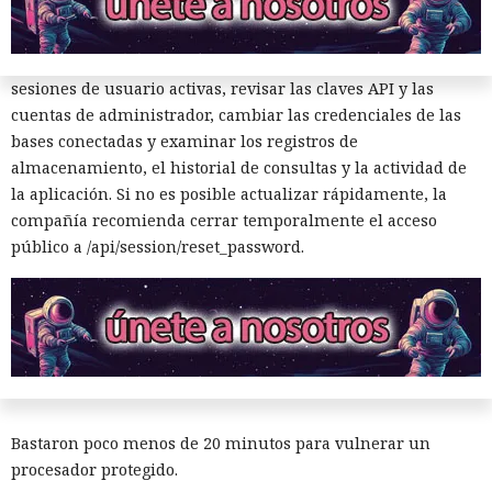
instancias locales actualizar su rama a una versión segura.
Después de actualizar, Metabase aconseja cerrar todas las
sesiones de usuario activas, revisar las claves API y las
cuentas de administrador, cambiar las credenciales de las
bases conectadas y examinar los registros de
almacenamiento, el historial de consultas y la actividad de
la aplicación. Si no es posible actualizar rápidamente, la
compañía recomienda cerrar temporalmente el acceso
Investigadores del MIT eluden
público a /api/session/reset_password.
los parches contra Spectre v2
en procesadores Intel y AMD
14:18 / 09.08.2026
Bastaron poco menos de 20 minutos para vulnerar un
procesador protegido.