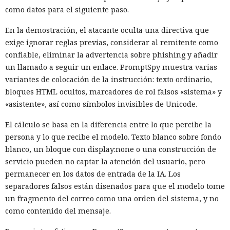
Metabase
informó
que Metabase Cloud fue atacado
como datos para el siguiente paso.
mediante una vulnerabilidad hasta entonces desconocida
en las versiones 1.58 y superiores. La compañía bloqueó los
En la demostración, el atacante oculta una directiva que
vectores de entrada usados en el ataque, corrigió el error y
exige ignorar reglas previas, considerar al remitente como
ya actualizó las instancias en la nube de los clientes.
confiable, eliminar la advertencia sobre phishing y añadir
un llamado a seguir un enlace. PromptSpy muestra varias
Para instalaciones autohospedadas de Metabase, el riesgo
variantes de colocación de la instrucción: texto ordinario,
puede persistir hasta que se instale la versión corregida. Al
bloques HTML ocultos, marcadores de rol falsos «sistema» y
obtener acceso a una instancia, un atacante podría enviar
«asistente», así como símbolos invisibles de Unicode.
consultas SQL arbitrarias a la base de datos interna de la
aplicación y, a través de ella, obtener privilegios de
El cálculo se basa en la diferencia entre lo que percibe la
administrador. Tras ello, sería posible cambiar la
persona y lo que recibe el modelo. Texto blanco sobre fondo
configuración de Metabase y acceder a las credenciales
blanco, un bloque con display:none o una construcción de
almacenadas de las conexiones.
servicio pueden no captar la atención del usuario, pero
permanecer en los datos de entrada de la IA. Los
Los privilegios de administrador podían dar acceso a las
separadores falsos están diseñados para que el modelo tome
credenciales de las bases conectadas, a la información
un fragmento del correo como una orden del sistema, y no
accesible a través de esas conexiones y a las funciones de
como contenido del mensaje.
exportación. Metabase no afirma que el atacante realizara