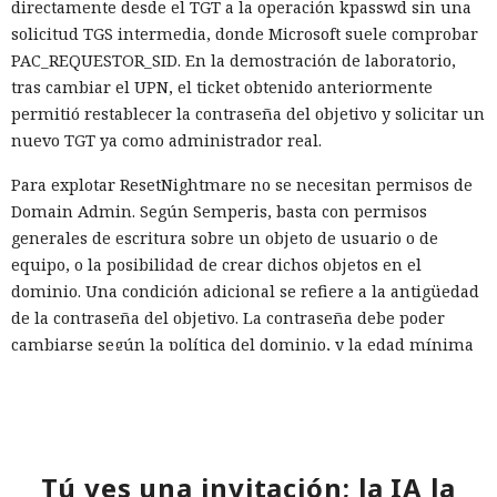
directamente desde el TGT a la operación kpasswd sin una
solicitud TGS intermedia, donde Microsoft suele comprobar
PAC_REQUESTOR_SID. En la demostración de laboratorio,
tras cambiar el UPN, el ticket obtenido anteriormente
permitió restablecer la contraseña del objetivo y solicitar un
nuevo TGT ya como administrador real.
Para explotar ResetNightmare no se necesitan permisos de
Domain Admin. Según Semperis, basta con permisos
generales de escritura sobre un objeto de usuario o de
equipo, o la posibilidad de crear dichos objetos en el
dominio. Una condición adicional se refiere a la antigüedad
de la contraseña del objetivo. La contraseña debe poder
cambiarse según la política del dominio, y la edad mínima
estándar de la contraseña en Active Directory es de un día.
La segunda vulnerabilidad, denominada KerberLoss y con
identificador
CVE-2026-25177
(8.8 en la escala CVSS 3.1), está
relacionada con caracteres invisibles Unicode que LDAP en
Tú ves una invitación; la IA la
Active Directory ignora al comparar cadenas. En las pruebas