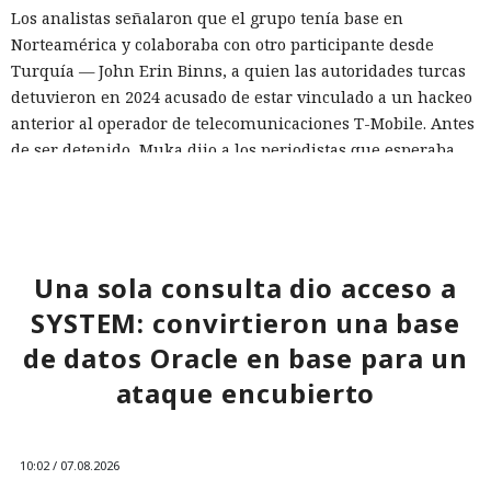
Los analistas señalaron que el grupo tenía base en
Norteamérica y colaboraba con otro participante desde
Turquía — John Erin Binns, a quien las autoridades turcas
detuvieron en 2024 acusado de estar vinculado a un hackeo
anterior al operador de telecomunicaciones T-Mobile. Antes
de ser detenido, Muka dijo a los periodistas que esperaba
ser arrestado y que destruyó pruebas con antelación.
A las víctimas de incidentes similares se les recomienda
cambiar sus credenciales a tiempo y no reutilizarlas, activar
la autenticación multifactor para los servicios en la nube y
Una sola consulta dio acceso a
vigilar la actividad de las cuentas por accesos desde
SYSTEM: convirtieron una base
dispositivos desconocidos.
de datos Oracle en base para un
ataque encubierto
10:02 / 07.08.2026