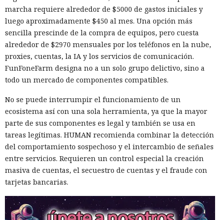
marcha requiere alrededor de $5000 de gastos iniciales y
luego aproximadamente $450 al mes. Una opción más
sencilla prescinde de la compra de equipos, pero cuesta
alrededor de $2970 mensuales por los teléfonos en la nube,
proxies, cuentas, la IA y los servicios de comunicación.
FunFoneFarm designa no a un solo grupo delictivo, sino a
A veces la única manera de valorar de verdad la magnitud
todo un mercado de componentes compatibles.
de la amenaza es infiltrarse en el territorio del adversario;
eso fue lo que hizo el investigador griego Vangelis Stikas,
No se puede interrumpir el funcionamiento de un
que durante casi dos años estudió desde dentro los
ecosistema así con una sola herramienta, ya que la mayor
servidores de hackers norcoreanos. En ese tiempo averiguó
parte de sus componentes es legal y también se usa en
que las víctimas del grupo fueron 1640 empresas de 57
tareas legítimas. HUMAN recomienda combinar la detección
países, y alrededor de 700–800 de ellas resultaron
del comportamiento sospechoso y el intercambio de señales
especialmente afectadas: los atacantes obtenían acceso root
entre servicios. Requieren un control especial la creación
a servidores, cuentas en la nube de AWS y monederos de
masiva de cuentas, el secuestro de cuentas y el fraude con
criptomonedas.
tarjetas bancarias.
Stikas, director técnico de la empresa Kumio,
contó su halla
zgo
en la conferencia Black Hat en Las Vegas. Según dijo,