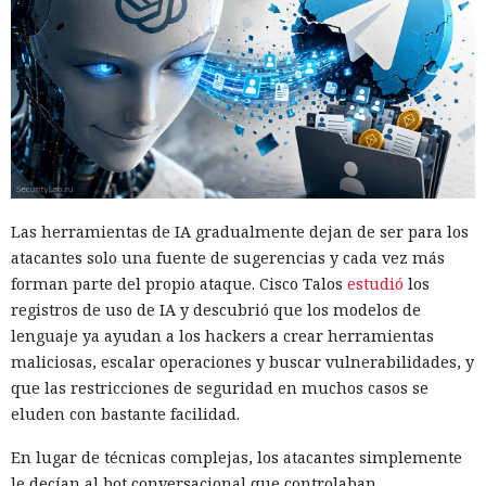
predictor, el manejador del núcleo cambia su estado y
permite preparar de nuevo la predicción de salto errónea.
En pruebas de laboratorio, Interrupt Injection provocó
predicciones erróneas en Intel Cascade Lake Refresh y
Arrow Lake, a pesar de SW loop y BHI_DIS_S, y en AMD Zen 2
eludió saferet en combinación con la técnica Inception. En
AMD Zen 4 la variante principal del ataque no produjo tales
aciertos. Las comprobaciones se realizaron en cuatro
Las herramientas de IA gradualmente dejan de ser para los
procesadores con las protecciones estándar de Linux
atacantes solo una fuente de sugerencias y cada vez más
activadas.
forman parte del propio ataque. Cisco Talos
estudió
los
registros de uso de IA y descubrió que los modelos de
Los especialistas construyeron un exploit práctico solo para
lenguaje ya ayudan a los hackers a crear herramientas
AMD Zen 2. En un sistema de prueba con un Ryzen 7 4700G
maliciosas, escalar operaciones y buscar vulnerabilidades, y
eludió KASLR, tras lo cual leía memoria arbitraria del
que las restricciones de seguridad en muchos casos se
núcleo a una velocidad media de 5,47 bytes por segundo y
eluden con bastante facilidad.
con una precisión del 91,97%. Al buscar /etc/shadow con el
hash de la contraseña root, se obtuvo el resultado en
En lugar de técnicas complejas, los atacantes simplemente
aproximadamente 18 minutos en cinco de cada diez
le decían al bot conversacional que controlaban