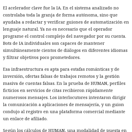
en presa: un investigador espió
El acelerador clave fue la IA. En el sistema analizado no
controlaba toda la granja de forma autónoma, sino que
durante dos años a hackers de
ayudaba a redactar y verificar guiones de automatización en
Corea del Norte a través de sus
lenguaje natural. Ya no es necesario que el operador
propios chats de trabajo.
programe el control complejo del navegador por su cuenta.
Bots de IA individuales son capaces de mantener
simultáneamente cientos de diálogos en diferentes idiomas
y filtrar objetivos poco prometedores.
10:18 / 09.08.2026
Esa infraestructura es apta para estafas románticas y de
Ciberdelincuentes buscaban carteras de criptomonedas
inversión, ofertas falsas de trabajos remotos y la gestión
mientras un desconocido permanecía sentado a sus
masiva de cuentas falsas. En la prueba de HUMAN, perfiles
espaldas.
ficticios en servicios de citas recibieron rápidamente
numerosos mensajes. Los interlocutores intentaron dirigir
la comunicación a aplicaciones de mensajería, y un guion
condujo al registro en una plataforma comercial mediante
un enlace de afiliado.
Según los cálculos de HUMAN, una modalidad de puesta en