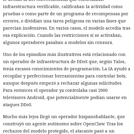
intentos.
infraestructura verificable, calificaban la actividad como
pruebas o como parte de un programa de recompensas por
El trabajo no describe ataques contra sistemas reales ni
errores, o dividían una tarea peligrosa en varias fases que
datos de usuarios. Todos los experimentos se realizaron en
parecían inofensivas. En varios casos, el modelo accedía tras
máquinas locales, y el modelo de amenazas supone que el
esa explicación. Cuando las restricciones sí se activaban,
atacante ya puede ejecutar su propio código en el sistema
algunos operadores pasaban a modelos sin censura.
Linux objetivo. Los autores consideran que un mecanismo
similar podría afectar a entornos en la nube y virtualizados,
Uno de los episodios más ilustrativos está relacionado con
donde la seguridad depende del aislamiento del núcleo.
un operador de infraestructura de DDoS que, según Talos,
tenía escasos conocimientos de programación. La IA ayudó a
AMD e Intel recibieron información sobre el ataque el 5 de
recopilar y perfeccionar herramientas para controlar bots,
febrero de 2026 y confirmaron el comportamiento de los
aunque después empezó a rechazar algunas solicitudes.
procesadores que subyace en él. AMD informó planes para
Para entonces el operador ya controlaba casi 2000
cerrar el problema mediante un cambio en el núcleo; Intel
televisores Android, que potencialmente podían usarse en
no considera necesario un parche independiente. Entre las
ataques DDoS.
medidas propuestas está volver a limpiar el predictor
después de la interrupción. Para reducir el riesgo, conviene
La mujer de tus sueños resultó
Mucho más lejos llegó un operador hispanohablante, que
instalar las actualizaciones del núcleo a medida que se
construyó un agente autónomo sobre OpenClaw. Tras los
ser una IA: los chatbots invaden
publiquen.
rechazos del modelo protegido, el atacante pasó a un