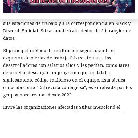
accedió a varios servidores de comando de los hackers, y en
algunos casos los propios atacantes infectaban sus
ordenadores con malware —esto dio al investigador acceso a
sus estaciones de trabajo y a la correspondencia en Slack y
Discord. En total, Stikas analizó alrededor de 5 terabytes de
datos.
El principal método de infiltración seguía siendo el
esquema de ofertas de trabajo falsas: atraían a los
desarrolladores con salarios altos y les pedían, como tarea
de prueba, descargar un programa que instalaba
sigilosamente código malicioso en el equipo. Esta táctica,
conocida como "Entrevista contagiosa", es empleada por los
grupos norcoreanos desde 2022.
Entre las organizaciones afectadas Stikas mencionó el
Hospital Infantil de Boston, que albergaba una base de datos
sobre la salud de estadounidenses durante la pandemia; la
empresa japonesa AEON Smart Technology; el fabricante
chino de teléfonos Oppo; los servicios de criptomonedas