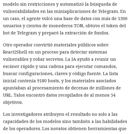
las plataformas de citas y
modelo sin restricciones y automatizó la búsqueda de
buscan víctimas.
vulnerabilidades en las miniaplicaciones de Telegram. En
un caso, el agente volcó una base de datos con más de 1300
usuarios y cientos de monederos TON, obtuvo el token del
12:16 / 09.08.2026
bot de Telegram y preparó la extracción de fondos.
Otro operador convirtió materiales públicos sobre
Por $3.000 al mes, estafadores contratan en la nube una
React2Shell en un proceso para detectar sistemas
plataforma "llave en mano" para estafar
vulnerables y robar secretos. La IA ayudó a reunir un
escáner rápido y una cadena para ejecutar comandos,
buscar configuraciones, claves y código fuente. La lista
inicial contenía 9180 hosts, y los materiales asociados
apuntaban al procesamiento de decenas de millones de
URL. Talos encontró datos recopilados de al menos 54
objetivos.
Los investigadores atribuyen el resultado no solo a las
capacidades de los modelos sino también a las habilidades
de los operadores. Los novatos obtienen herramientas que