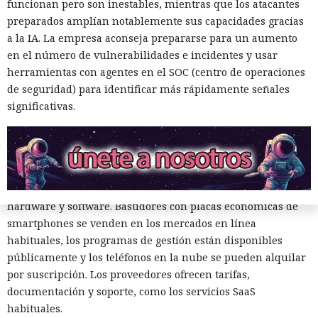
funcionan pero son inestables, mientras que los atacantes
preparados amplían notablemente sus capacidades gracias
Los esquemas fraudulentos que antes requerían equipos,
a la IA. La empresa aconseja prepararse para un aumento
habilidades y un gran equipo se ensamblan cada vez más a
en el número de vulnerabilidades e incidentes y usar
partir de servicios prefabricados: especialistas de HUMAN
herramientas con agentes en el SOC (centro de operaciones
Security
describieron
el ecosistema FunFoneFarm, donde
de seguridad) para identificar más rápidamente señales
granjas telefónicas, dispositivos en la nube y la IA permiten
significativas.
lanzar estafas masivas como un proyecto de software
corriente. La barrera de entrada se ha reducido a unos
pocos miles de dólares.
El equipo de investigación de la compañía compró un kit
listo de una granja telefónica y desmontó sus partes de
hardware y software. Bastidores con placas económicas de
smartphones se venden en los mercados en línea
habituales, los programas de gestión están disponibles
públicamente y los teléfonos en la nube se pueden alquilar
por suscripción. Los proveedores ofrecen tarifas,
documentación y soporte, como los servicios SaaS
habituales.
Los cazadores se convirtieron