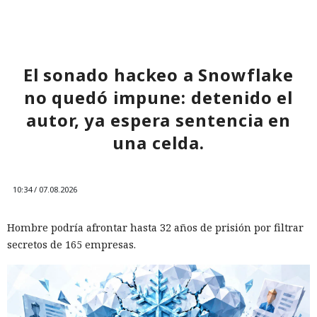
Las conversaciones sobre la pérdida de popularidad de
Next.js en favor de los frameworks Remix, Astro y Gatsby
aún no se confirman en los datos: según el director general
de Vercel, Guillermo Rauch, este año el número de
El sonado hackeo a Snowflake
descargas del framework superó los mil millones — casi el
no quedó impune: detenido el
doble del año pasado, que fue de alrededor de 520 millones.
autor, ya espera sentencia en
una celda.
10:34 / 07.08.2026
Hombre podría afrontar hasta 32 años de prisión por filtrar
secretos de 165 empresas.