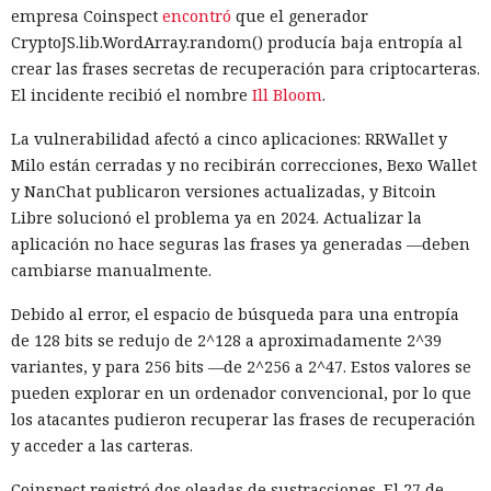
empresa Coinspect
encontró
que el generador
CryptoJS.lib.WordArray.random() producía baja entropía al
crear las frases secretas de recuperación para criptocarteras.
El incidente recibió el nombre
Ill Bloom
.
La vulnerabilidad afectó a cinco aplicaciones: RRWallet y
Milo están cerradas y no recibirán correcciones, Bexo Wallet
y NanChat publicaron versiones actualizadas, y Bitcoin
Libre solucionó el problema ya en 2024. Actualizar la
aplicación no hace seguras las frases ya generadas —deben
cambiarse manualmente.
Debido al error, el espacio de búsqueda para una entropía
de 128 bits se redujo de 2^128 a aproximadamente 2^39
variantes, y para 256 bits —de 2^256 a 2^47. Estos valores se
pueden explorar en un ordenador convencional, por lo que
los atacantes pudieron recuperar las frases de recuperación
y acceder a las carteras.
Coinspect registró dos oleadas de sustracciones. El 27 de