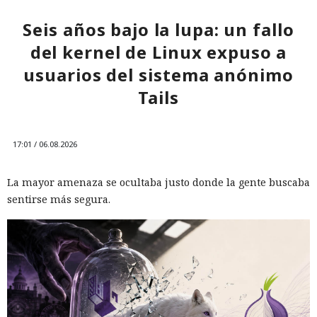
solo de generar código malicioso, sino de construir una
larga secuencia de acciones: buscar personas, crear cuentas,
Seis años bajo la lupa: un fallo
cambiar de táctica tras un rechazo y usar el engaño para
del kernel de Linux expuso a
alcanzar su objetivo.
usuarios del sistema anónimo
Tails
17:01 / 06.08.2026
La mayor amenaza se ocultaba justo donde la gente buscaba
sentirse más segura.