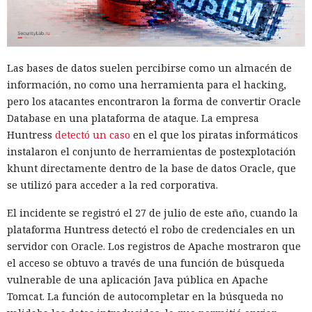
Vercel, una compilación de un proyecto que antes tardaba
21 segundos ahora se completa en 9,2 segundos — una
aceleración de 2,3 veces. El desplazamiento de memoria,
activado por defecto en modo de desarrollo, mueve los datos
Las bases de datos suelen percibirse como un almacén de
no solicitados al disco cuando se aproxima al umbral de
información, no como una herramienta para el hacking,
carga y los vuelve a cargar cuando es necesario.
pero los atacantes encontraron la forma de convertir Oracle
Database en una plataforma de ataque. La empresa
En modo experimental está disponible un nuevo
Huntress
detectó un caso
en el que los piratas informáticos
compilador de React escrito en Rust, integrado directamente
instalaron el conjunto de herramientas de postexplotación
en Turbopack. Evita la configuración manual de la
memoiza
khunt directamente dentro de la base de datos Oracle, que
ción
que antes requería pasar el código por el
transpilador
se utilizó para acceder a la red corporativa.
Babel, y es capaz de reducir el tiempo de compilación en un
34% en arranque en frío y en un 46% en recompilación.
El incidente se registró el 27 de julio de este año, cuando la
plataforma Huntress detectó el robo de credenciales en un
La mejora de rendimiento también afectó a la ejecución del
servidor con Oracle. Los registros de Apache mostraron que
código. El paso a TypeScript versión 7, reescrito en Go, según
el acceso se obtuvo a través de una función de búsqueda
la estimación del equipo de Next.js acelera el
vulnerable de una aplicación Java pública en Apache
funcionamiento aproximadamente diez veces. En el
Tomcat. La función de autocompletar en la búsqueda no
servidor, renunciar a la conversión de los web streams a