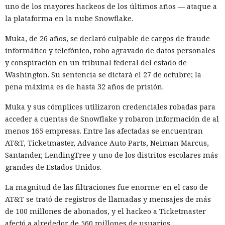
informática crítica y la seguridad nacional.
uno de los mayores hackeos de los últimos años — ataque a
la plataforma en la nube Snowflake.
El regulador no nombró productos concretos de la compañía
sujetos a revisión, no reveló la naturaleza de posibles
Muka, de 26 años, se declaró culpable de cargos de fraude
vulnerabilidades ni precisó qué medidas podrían seguir en
informático y telefónico, robo agravado de datos personales
caso de detectarse incumplimientos.
y conspiración en un tribunal federal del estado de
Washington. Su sentencia se dictará el 27 de octubre; la
La decisión se produjo en medio del empeoramiento de las
pena máxima es de hasta 32 años de prisión.
disputas comerciales y tecnológicas entre Pekín y
Washington, que ponen en peligro la frágil tregua
Muka y sus cómplices utilizaron credenciales robadas para
alcanzada en las últimas cumbres bilaterales. El día
acceder a cuentas de Snowflake y robaron información de al
anterior, el Ministerio de Comercio de China anunció
menos 165 empresas. Entre las afectadas se encuentran
nuevas restricciones contra empresas estadounidenses y la
AT&T, Ticketmaster, Advance Auto Parts, Neiman Marcus,
exportación de drones a EE. UU., calificándolas como
Santander, LendingTree y uno de los distritos escolares más
respuesta a las recientes medidas de Washington contra el
grandes de Estados Unidos.
acceso de empresas chinas al mercado estadounidense. El
La magnitud de las filtraciones fue enorme: en el caso de
regulador no precisó si estas acciones están relacionadas
AT&T se trató de registros de llamadas y mensajes de más
con la revisión a Palo Alto.
de 100 millones de abonados, y el hackeo a Ticketmaster
La presión sobre la compañía no es nueva: ya en enero se
afectó a alrededor de 560 millones de usuarios.