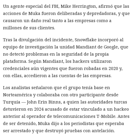
Así, el enfrentamiento tecnológico entre ambos países hace
Un agente especial del FBI, Mike Herrington, afirmó que las
tiempo que ha superado el marco de aranceles recíprocos y
acciones de Muka fueron deliberadas y depredadoras, y que
restricciones a la exportación — ahora están en la mira
causaron un daño real tanto a las empresas como a
empresas concretas y su reputación en mercados
millones de sus clientes.
extranjeros. En estas condiciones, los negocios se convierten
cada vez más en instrumentos de medidas de respuesta, y
Tras la divulgación del incidente, Snowflake incorporó al
no simplemente en participantes de la competencia de
equipo de investigación la unidad Mandiant de Google, que
mercado.
no detectó problemas en la seguridad de la propia
plataforma. Según Mandiant, los hackers utilizaron
credenciales aún vigentes que fueron robadas en 2020 y,
con ellas, accedieron a las cuentas de las empresas.
Los analistas señalaron que el grupo tenía base en
Era demasiado pronto para dar
Norteamérica y colaboraba con otro participante desde
Turquía — John Erin Binns, a quien las autoridades turcas
por muerto a Next.js: la versión
detuvieron en 2024 acusado de estar vinculado a un hackeo
16.3 pulveriza los récords de
anterior al operador de telecomunicaciones T-Mobile. Antes
rendimiento.
de ser detenido, Muka dijo a los periodistas que esperaba
ser arrestado y que destruyó pruebas con antelación.