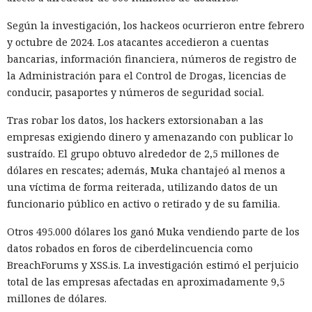
recomendó a las organizaciones chinas que renunciaran al
Según la investigación, los hackeos ocurrieron entre febrero
software de más de una decena de desarrolladores
y octubre de 2024. Los atacantes accedieron a cuentas
estadounidenses e israelíes de soluciones de
bancarias, información financiera, números de registro de
ciberseguridad, incluida Palo Alto Networks. Esta última,
la Administración para el Control de Drogas, licencias de
por cierto, se especializa en protección de redes y en la
conducir, pasaportes y números de seguridad social.
nube, y tiene oficinas en Pekín, Shanghái, Cantón,
Shenzhen y Macao.
Tras robar los datos, los hackers extorsionaban a las
empresas exigiendo dinero y amenazando con publicar lo
Un escenario similar ya se desarrolló con el fabricante de
sustraído. El grupo obtuvo alrededor de 2,5 millones de
chips de memoria Micron Technology. En 2023, la
dólares en rescates; además, Muka chantajeó al menos a
Administración del Ciberespacio de China determinó que
una víctima de forma reiterada, utilizando datos de un
los productos de la compañía no superaron la revisión y
funcionario público en activo o retirado y de su familia.
prohibió a los operadores de infraestructura crítica del país
su adquisición. Como resultado, Micron no pudo restablecer
Otros 495.000 dólares los ganó Muka vendiendo parte de los
su negocio y en otoño de 2025 suspendió por completo las
datos robados en foros de ciberdelincuencia como
entregas de chips para servidores a los centros de datos
BreachForums y XSS.is. La investigación estimó el perjuicio
chinos, conservando ventas solo en los sectores automotriz
total de las empresas afectadas en aproximadamente 9,5
y móvil.
millones de dólares.