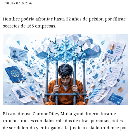
10:34 / 07.08.2026
Hombre podría afrontar hasta 32 años de prisión por filtrar
secretos de 165 empresas.
Las sanciones y restricciones contra las empresas
tecnológicas chinas por parte de las autoridades
estadounidenses hace tiempo que son noticia habitual —
ahora un escenario similar
se está desarrollando
en sentido
inverso. La Administración del Ciberespacio de China
anunció el inicio de una revisión de los productos de la
El canadiense Connor Riley Muka ganó dinero durante
estadounidense Palo Alto Networks que se venden en el
muchos meses con datos robados de otras personas, antes
territorio del país, citando riesgos para la infraestructura
de ser detenido y entregado a la justicia estadounidense por