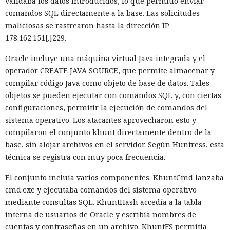
validaba los datos introducidos, lo que permitió enviar
favor de los streams nativos de Node.js en toda la capa de
comandos SQL directamente a la base. Las solicitudes
renderizado permite procesar un 22% más de solicitudes
maliciosas se rastrearon hasta la dirección IP
sin cambiar el código de las aplicaciones.
178.162.151[.]229.
Entre otras novedades figuran la unificación de la carga útil
Oracle incluye una máquina virtual Java integrada y el
para reducir el número de solicitudes de precarga, un
operador CREATE JAVA SOURCE, que permite almacenar y
mejor caché de archivos estáticos, la herramienta de
compilar código Java como objeto de base de datos. Tales
depuración Instant Navigations, que muestra los
objetos se pueden ejecutar con comandos SQL y, con ciertas
componentes lentos, documentación con soporte de
configuraciones, permitir la ejecución de comandos del
versiones para agentes de IA, límites propios de manejo de
sistema operativo. Los atacantes aprovecharon esto y
errores y compatibilidad con importaciones de archivos tipo
compilaron el conjunto khunt directamente dentro de la
«glob».
base, sin alojar archivos en el servidor. Según Huntress, esta
técnica se registra con muy poca frecuencia.
Las conversaciones sobre la pérdida de popularidad de
Next.js en favor de los frameworks Remix, Astro y Gatsby
El conjunto incluía varios componentes. KhuntCmd lanzaba
aún no se confirman en los datos: según el director general
cmd.exe y ejecutaba comandos del sistema operativo
de Vercel, Guillermo Rauch, este año el número de
mediante consultas SQL. KhuntHash accedía a la tabla
descargas del framework superó los mil millones — casi el
interna de usuarios de Oracle y escribía nombres de
doble del año pasado, que fue de alrededor de 520 millones.
cuentas y contraseñas en un archivo. KhuntFS permitía