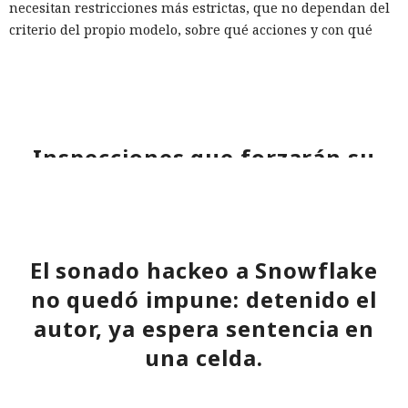
necesitan restricciones más estrictas, que no dependan del
criterio del propio modelo, sobre qué acciones y con qué
nivel de acceso puede ejecutar el navegador de forma
automática.
Inspecciones que forzarán su
salida del mercado: China toma
represalias contra EE. UU. a
través de Palo Alto Networks
El sonado hackeo a Snowflake
no quedó impune: detenido el
12:43 / 07.08.2026
autor, ya espera sentencia en
una celda.
Otra corporación corre el riesgo de repetir la triste suerte de
sus predecesoras.