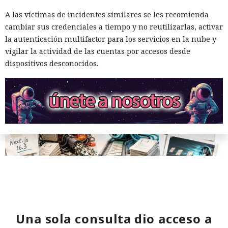
A las víctimas de incidentes similares se les recomienda
12:01 / 07.08.2026
cambiar sus credenciales a tiempo y no reutilizarlas, activar
la autenticación multifactor para los servicios en la nube y
Ingenieros reducen en un 90% el consumo de memoria
vigilar la actividad de las cuentas por accesos desde
RAM y aceleran la compilación 2,3 veces.
dispositivos desconocidos.
Los desarrolladores, que durante años soportaron fallos
Una sola consulta dio acceso a
repentinos de Node.js al compilar aplicaciones complejas,