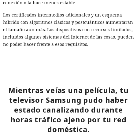
conexión o la hace menos estable.
Los certificados intermedios adicionales y un esquema
híbrido con algoritmos clásicos y postcuánticos aumentarán
el tamaño aún más. Los dispositivos con recursos limitados,
incluidos algunos sistemas del Internet de las cosas, pueden
no poder hacer frente a esos requisitos.
El problema demuestra que no es posible sustituir RSA y
ECDSA por ML-DSA sin otros cambios. La transición
postcuántica requerirá revisar los tamaños de los
certificados, los límites de la red y el propio protocolo de
establecimiento de TLS; de lo contrario la mejora de la
Mientras veías una película, tu
protección criptográfica se traducirá en conexiones más
televisor Samsung pudo haber
lentas e inestables.
estado canalizando durante
horas tráfico ajeno por tu red
doméstica.