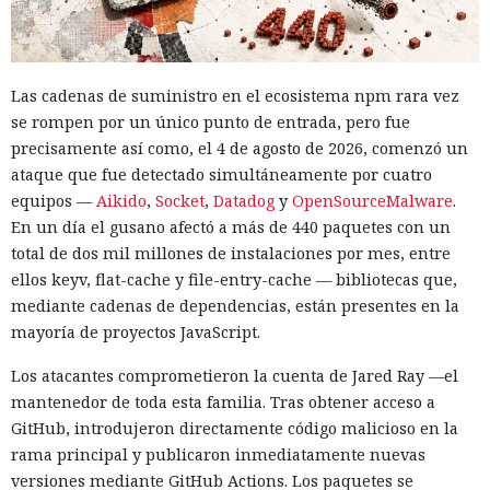
considerables, por ejemplo servicios de inteligencia o
compañías privadas dedicadas a intrusiones informáticas.
No se han registrado casos de su uso en la práctica.
Las cadenas de suministro en el ecosistema npm rara vez
Junto con esta vulnerabilidad, en Tails corrigieron otros
se rompen por un único punto de entrada, pero fue
errores que permitían a aplicaciones de terceros obtener
precisamente así como, el 4 de agosto de 2026, comenzó un
privilegios de administrador. Uno de ellos está relacionado
ataque que fue detectado simultáneamente por cuatro
con la biblioteca expat: si se engaña a la víctima para que
equipos —
Aikido
,
Socket
,
Datadog
y
OpenSourceMalware
.
abra un archivo malicioso en LibreOffice, Audacity o Git, el
En un día el gusano afectó a más de 440 paquetes con un
atacante también puede lograr el control total del sistema e
total de dos mil millones de instalaciones por mes, entre
identificar al usuario.
ellos keyv, flat-cache y file-entry-cache — bibliotecas que,
mediante cadenas de dependencias, están presentes en la
Los desarrolladores recomiendan actualizar lo antes posible
mayoría de proyectos JavaScript.
a la versión 7.10.1 mediante la actualización automática o
manual —esto permite conservar los datos en la sección
Los atacantes comprometieron la cuenta de Jared Ray —el
La era de Google Assistant llega
Almacenamiento persistente en la unidad USB. Una
mantenedor de toda esta familia. Tras obtener acceso a
a su fin: Google anuncia la
reinstalación completa del sistema borrará esos datos.
GitHub, introdujeron directamente código malicioso en la
fecha en que lo retirará de
rama principal y publicaron inmediatamente nuevas
versiones mediante GitHub Actions. Los paquetes se