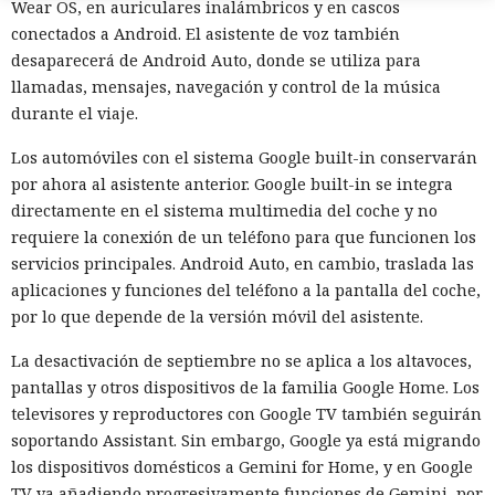
Wear OS, en auriculares inalámbricos y en cascos
conectados a Android. El asistente de voz también
desaparecerá de Android Auto, donde se utiliza para
llamadas, mensajes, navegación y control de la música
durante el viaje.
Respuestas engañosas:
Los automóviles con el sistema Google built-in conservarán
por ahora al asistente anterior. Google built-in se integra
ChatGPT y Gemini cada vez más
directamente en el sistema multimedia del coche y no
llevan a usuarios directo a
requiere la conexión de un teléfono para que funcionen los
estafadores
servicios principales. Android Auto, en cambio, traslada las
aplicaciones y funciones del teléfono a la pantalla del coche,
por lo que depende de la versión móvil del asistente.
12:08 / 06.08.2026
La desactivación de septiembre no se aplica a los altavoces,
pantallas y otros dispositivos de la familia Google Home. Los
Un solo enlace de un chatbot puede desatar una catástrofe
televisores y reproductores con Google TV también seguirán
financiera
soportando Assistant. Sin embargo, Google ya está migrando
los dispositivos domésticos a Gemini for Home, y en Google
TV va añadiendo progresivamente funciones de Gemini, por