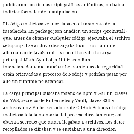
Android.
publicaron con firmas criptográficas auténticas; no había
indicios formales de manipulación.
16:31 / 06.08.2026
El código malicioso se insertaba en el momento de la
instalación. En package.json añadían un script «preinstall»
Millones de dispositivos pasarán obligatoriamente a Gemini.
que, antes de obtener cualquier código, ejecutaba el archivo
setup.mjs. Ese archivo descargaba Bun —un runtime
alternativo de JavaScript— y con él lanzaba la carga
principal Math_Symbol.js. Utilizaron Bun
intencionadamente: muchas herramientas de seguridad
están orientadas a procesos de Node.js y podrían pasar por
alto un runtime no estándar.
La carga principal buscaba tokens de npm y GitHub, claves
de AWS, secretos de Kubernetes y Vault, claves SSH y
archivos .env. En los servidores de GitHub Actions el código
malicioso leía la memoria del proceso directamente; así
obtenía secretos que nunca llegaban a archivos. Los datos
Google Assistant empezará a desaparecer de los teléfonos
recopilados se cifraban y se enviaban a una dirección
inteligentes y tabletas con Android el 4 de septiembre de