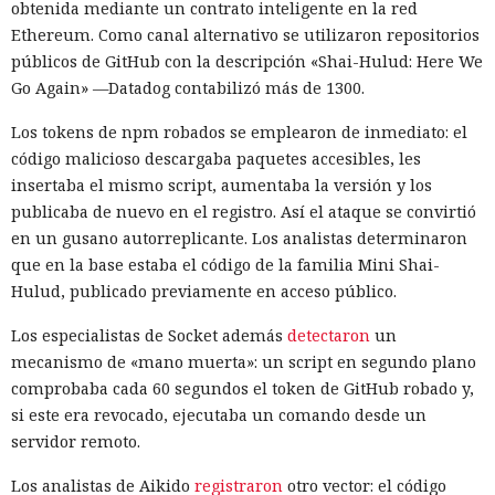
obtenida mediante un contrato inteligente en la red
2026. Tras la desactivación, los usuarios ya no podrán
Ethereum. Como canal alternativo se utilizaron repositorios
invocar al anterior asistente de voz ni elegirlo en lugar de
públicos de GitHub con la descripción «Shai-Hulud: Here We
Gemini. La transición afectará también a los relojes,
Go Again» —Datadog contabilizó más de 1300.
auriculares y sistemas para automóviles vinculados al
teléfono. La implementación de los cambios llevará varias
Los tokens de npm robados se emplearon de inmediato: el
semanas, por lo que el acceso no se perderá para todos al
código malicioso descargaba paquetes accesibles, les
mismo tiempo.
insertaba el mismo script, aumentaba la versión y los
publicaba de nuevo en el registro. Así el ataque se convirtió
Google indicó la fecha exacta en una carta que recibieron
en un gusano autorreplicante. Los analistas determinaron
algunos usuarios. La compañía había planeado
que en la base estaba el código de la familia Mini Shai-
anteriormente reemplazar Assistant en la mayoría de los
Hulud, publicado previamente en acceso público.
dispositivos móviles ya en 2025, pero pospuso la
desactivación hasta 2026 para continuar preparando a
Los especialistas de Socket además
detectaron
un
Gemini y ampliar el conjunto de funciones compatibles. En
mecanismo de «mano muerta»: un script en segundo plano
marzo de 2025 Google anunció oficialmente que la versión
comprobaba cada 60 segundos el token de GitHub robado y,
móvil de Assistant cedería gradualmente el lugar a Gemini.
si este era revocado, ejecutaba un comando desde un
servidor remoto.
Una vez completada la transición, Gemini será el único
asistente de Google en los teléfonos inteligentes y tabletas
Los analistas de Aikido
registraron
otro vector: el código