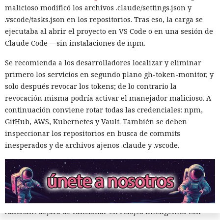
compatibles en los países donde el servicio esté disponible.
malicioso modificó los archivos .claude/settings.json y
Volver a Assistant a través de los ajustes ya no será posible.
.vscode/tasks.json en los repositorios. Tras eso, la carga se
El dispositivo, además, deberá cumplir los requisitos
ejecutaba al abrir el proyecto en VS Code o en una sesión de
mínimos de Gemini. En la carta no se especifica qué
Claude Code —sin instalaciones de npm.
ocurrirá con los modelos antiguos en los que el nuevo
Se recomienda a los desarrolladores localizar y eliminar
asistente no es compatible.
primero los servicios en segundo plano gh-token-monitor, y
Google Assistant apareció mucho antes de las actuales redes
solo después revocar los tokens; de lo contrario la
neuronales generativas y funcionaba principalmente con
revocación misma podría activar el manejador malicioso. A
comandos predefinidos. El usuario podía pedirle que
continuación conviene rotar todas las credenciales: npm,
pusiera una alarma, reprodujera música, hiciera una
GitHub, AWS, Kubernetes y Vault. También se deben
llamada, abriera una aplicación, consultara el tiempo o
inspeccionar los repositorios en busca de commits
controlara el hogar inteligente. Gemini comprende
inesperados y de archivos ajenos .claude y .vscode.
solicitudes formuladas con mayor libertad, admite diálogos
prolongados y puede trabajar con texto, imágenes y
contenido de la pantalla.
El reemplazo afectará no solo al propio teléfono. Google
Assistant dejará de funcionar en relojes inteligentes con