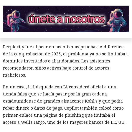
aparecieron en el 1,7% de las respuestas y constituyeron el
0,28% de todos los enlaces. A primera vista la proporción es
pequeña, pero incluso un enlace malicioso poco frecuente
es peligroso cuando la IA lo presenta como una fuente
fiable.
Perplexity fue el peor en las mismas pruebas. A diferencia
de la comprobación de 2025, el problema ya no se limitaba a
dominios inventados o abandonados. Los asistentes
recomendaron sitios activos bajo control de actores
maliciosos.
En un caso, la búsqueda con IA consideró oficial a una
tienda falsa que se hacía pasar por la gran cadena
estadounidense de grandes almacenes Kohl’s y que podía
robar dinero o datos de pago. Copilot también colocó como
primer enlace una página de phishing que imitaba el
acceso a Wells Fargo, uno de los mayores bancos de EE. UU.