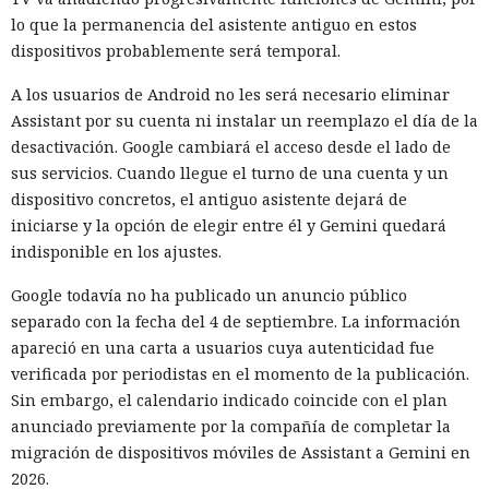
lo que la permanencia del asistente antiguo en estos
dispositivos probablemente será temporal.
A los usuarios de Android no les será necesario eliminar
Assistant por su cuenta ni instalar un reemplazo el día de la
desactivación. Google cambiará el acceso desde el lado de
sus servicios. Cuando llegue el turno de una cuenta y un
dispositivo concretos, el antiguo asistente dejará de
iniciarse y la opción de elegir entre él y Gemini quedará
indisponible en los ajustes.
Cuanto más segura parece la IA al responder a una
pregunta sencilla, más fácil es tomar un enlace erróneo por
Google todavía no ha publicado un anuncio público
oficial, y una comprobación de Netcraft
mostró
que los
separado con la fecha del 4 de septiembre. La información
asistentes de búsqueda ya dirigen a usuarios hacia recursos
apareció en una carta a usuarios cuya autenticidad fue
de actores maliciosos.
verificada por periodistas en el momento de la publicación.
Sin embargo, el calendario indicado coincide con el plan
Los especialistas probaron ChatGPT, Copilot, Gemini y
anunciado previamente por la compañía de completar la
Perplexity con consultas sobre las páginas de acceso de
migración de dispositivos móviles de Assistant a Gemini en
bancos y grandes tiendas. Casi 3000 consultas dieron 2905
2026.
respuestas y 20 706 enlaces. Las direcciones maliciosas