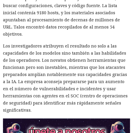
habituales, los programas de gestión están disponibles
buscar configuraciones, claves y código fuente. La lista
públicamente y los teléfonos en la nube se pueden alquilar
inicial contenía 9180 hosts, y los materiales asociados
por suscripción. Los proveedores ofrecen tarifas,
apuntaban al procesamiento de decenas de millones de
documentación y soporte, como los servicios SaaS
URL. Talos encontró datos recopilados de al menos 54
habituales.
objetivos.
El acelerador clave fue la IA. En el sistema analizado no
Los investigadores atribuyen el resultado no solo a las
controlaba toda la granja de forma autónoma, sino que
capacidades de los modelos sino también a las habilidades
ayudaba a redactar y verificar guiones de automatización en
de los operadores. Los novatos obtienen herramientas que
lenguaje natural. Ya no es necesario que el operador
funcionan pero son inestables, mientras que los atacantes
programe el control complejo del navegador por su cuenta.
preparados amplían notablemente sus capacidades gracias
Bots de IA individuales son capaces de mantener
a la IA. La empresa aconseja prepararse para un aumento
simultáneamente cientos de diálogos en diferentes idiomas
en el número de vulnerabilidades e incidentes y usar
y filtrar objetivos poco prometedores.
herramientas con agentes en el SOC (centro de operaciones
de seguridad) para identificar más rápidamente señales
Esa infraestructura es apta para estafas románticas y de
significativas.
inversión, ofertas falsas de trabajos remotos y la gestión
masiva de cuentas falsas. En la prueba de HUMAN, perfiles
ficticios en servicios de citas recibieron rápidamente
numerosos mensajes. Los interlocutores intentaron dirigir