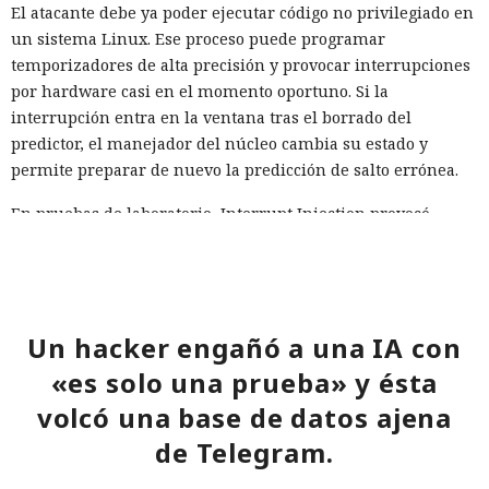
El atacante debe ya poder ejecutar código no privilegiado en
un sistema Linux. Ese proceso puede programar
temporizadores de alta precisión y provocar interrupciones
por hardware casi en el momento oportuno. Si la
interrupción entra en la ventana tras el borrado del
predictor, el manejador del núcleo cambia su estado y
permite preparar de nuevo la predicción de salto errónea.
En pruebas de laboratorio, Interrupt Injection provocó
predicciones erróneas en Intel Cascade Lake Refresh y
Arrow Lake, a pesar de SW loop y BHI_DIS_S, y en AMD Zen 2
eludió saferet en combinación con la técnica Inception. En
AMD Zen 4 la variante principal del ataque no produjo tales
Un hacker engañó a una IA con
aciertos. Las comprobaciones se realizaron en cuatro
procesadores con las protecciones estándar de Linux
«es solo una prueba» y ésta
activadas.
volcó una base de datos ajena
Los especialistas construyeron un exploit práctico solo para
de Telegram.
AMD Zen 2. En un sistema de prueba con un Ryzen 7 4700G