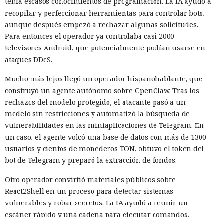
tenía escasos conocimientos de programación. La IA ayudó a
recopilar y perfeccionar herramientas para controlar bots,
aunque después empezó a rechazar algunas solicitudes.
Para entonces el operador ya controlaba casi 2000
televisores Android, que potencialmente podían usarse en
ataques DDoS.
Los esquemas fraudulentos que antes requerían equipos,
Mucho más lejos llegó un operador hispanohablante, que
habilidades y un gran equipo se ensamblan cada vez más a
construyó un agente autónomo sobre OpenClaw. Tras los
partir de servicios prefabricados: especialistas de HUMAN
rechazos del modelo protegido, el atacante pasó a un
Security
describieron
el ecosistema FunFoneFarm, donde
modelo sin restricciones y automatizó la búsqueda de
granjas telefónicas, dispositivos en la nube y la IA permiten
vulnerabilidades en las miniaplicaciones de Telegram. En
lanzar estafas masivas como un proyecto de software
un caso, el agente volcó una base de datos con más de 1300
corriente. La barrera de entrada se ha reducido a unos
usuarios y cientos de monederos TON, obtuvo el token del
pocos miles de dólares.
bot de Telegram y preparó la extracción de fondos.
El equipo de investigación de la compañía compró un kit
Otro operador convirtió materiales públicos sobre
listo de una granja telefónica y desmontó sus partes de
React2Shell en un proceso para detectar sistemas
hardware y software. Bastidores con placas económicas de
vulnerables y robar secretos. La IA ayudó a reunir un
smartphones se venden en los mercados en línea
escáner rápido y una cadena para ejecutar comandos,