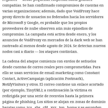
compañías. Se han confirmado compromisos de cuentas en
varias organizaciones; además, dado que VoidProxy hace
proxy directo de usuarios no federados hacia los servidores
de Microsoft y Google, es probable que los propios
proveedores de nube observen aún más episodios de
compromiso. La campaña está activa desde enero, y los
anuncios de VoidProxy en mercados de la dark web se han
rastreado al menos desde agosto de 2024. Se detectan nuevos
nodos casi a diario — los ataques continúan.
La cadena del ataque comienza con envíos de señuelos
desde cuentas de correo reales pero comprometidas. Para
ello se usan servicios de email marketing como Constant
Contact, ActiveCampaign (aplicación Postmark),
NotifyVisitors y otros. El correo contiene un enlace acortado
(por ejemplo, TinyURL); a continuación la víctima es
redirigida por una serie de reenvíos hasta la primera
página de phishing. Los sitios se alojan en zonas de dominio
baratas como .icu, .sbs, .cfd, .xyz, .top, .home y se esconden