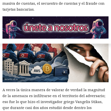
masiva de cuentas, el secuestro de cuentas y el fraude con
Ciberdelincuentes buscaban carteras de criptomonedas
tarjetas bancarias.
mientras un desconocido permanecía sentado a sus
espaldas.
A veces la única manera de valorar de verdad la magnitud
de la amenaza es infiltrarse en el territorio del adversario;
eso fue lo que hizo el investigador griego Vangelis Stikas,
que durante casi dos años estudió desde dentro los