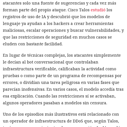
atacantes solo una fuente de sugerencias y cada vez más
medidas propuestas está volver a limpiar el predictor
forman parte del propio ataque. Cisco Talos
estudió
los
después de la interrupción. Para reducir el riesgo, conviene
La mujer de tus sueños resultó
registros de uso de IA y descubrió que los modelos de
instalar las actualizaciones del núcleo a medida que se
lenguaje ya ayudan a los hackers a crear herramientas
ser una IA: los chatbots invaden
publiquen.
maliciosas, escalar operaciones y buscar vulnerabilidades, y
las plataformas de citas y
que las restricciones de seguridad en muchos casos se
buscan víctimas.
eluden con bastante facilidad.
En lugar de técnicas complejas, los atacantes simplemente
le decían al bot conversacional que controlaban
12:16 / 09.08.2026
infraestructura verificable, calificaban la actividad como
pruebas o como parte de un programa de recompensas por
Por $3.000 al mes, estafadores contratan en la nube una
errores, o dividían una tarea peligrosa en varias fases que
plataforma "llave en mano" para estafar
parecían inofensivas. En varios casos, el modelo accedía tras
esa explicación. Cuando las restricciones sí se activaban,
algunos operadores pasaban a modelos sin censura.
Uno de los episodios más ilustrativos está relacionado con
un operador de infraestructura de DDoS que, según Talos,