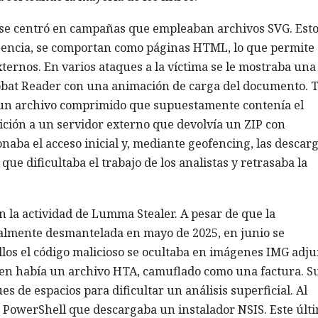
n se centró en campañas que empleaban archivos SVG. Est
esencia, se comportan como páginas HTML, lo que permite
xternos. En varios ataques a la víctima se le mostraba una
crobat Reader con una animación de carga del documento. 
r un archivo comprimido que supuestamente contenía el
ición a un servidor externo que devolvía un ZIP con
naba el acceso inicial y, mediante geofencing, las descar
que dificultaba el trabajo de los analistas y retrasaba la
n la actividad de Lumma Stealer. A pesar de que la
cialmente desmantelada en mayo de 2025, en junio se
llos el código malicioso se ocultaba en imágenes IMG adju
gen había un archivo HTA, camuflado como una factura. S
es de espacios para dificultar un análisis superficial. Al
 PowerShell que descargaba un instalador NSIS. Este últ