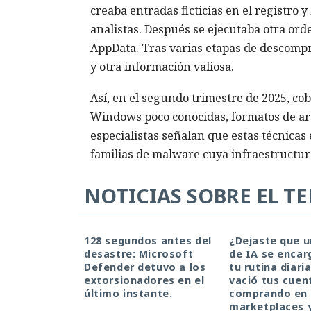
creaba entradas ficticias en el registro 
analistas. Después se ejecutaba otra or
AppData. Tras varias etapas de descompr
y otra información valiosa.
Así, en el segundo trimestre de 2025, c
Windows poco conocidas, formatos de arc
especialistas señalan que estas técnicas 
familias de malware cuya infraestructur
NOTICIAS SOBRE EL T
128 segundos antes del
¿Dejaste que 
desastre: Microsoft
de IA se encar
Defender detuvo a los
tu rutina diari
extorsionadores en el
vació tus cuen
último instante.
comprando en
marketplaces 