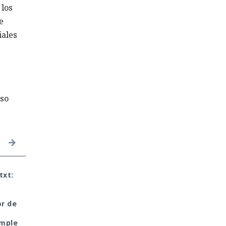
 los
e
iales
uso
txt:
Era demasiado pronto
El DHS intentó accede
para dar por muerto a
a chats privados de
Next.js: la versión 16.3
Signal, pero un tribuna
or de
pulveriza los récords de
rechazó rápidamente 
rendimiento.
petición
imple