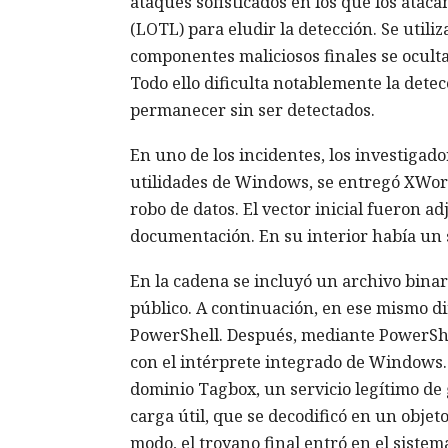
ataques sofisticados en los que los ataca
(LOTL) para eludir la detección. Se utiliz
componentes maliciosos finales se ocult
Todo ello dificulta notablemente la detec
permanecer sin ser detectados.
En uno de los incidentes, los investiga
utilidades de Windows, se entregó XWor
robo de datos. El vector inicial fueron
documentación. En su interior había un s
En la cadena se incluyó un archivo binar
público. A continuación, en ese mismo di
PowerShell. Después, mediante PowerShe
con el intérprete integrado de Windows.
dominio Tagbox, un servicio legítimo de g
carga útil, que se decodificó en un obje
modo, el troyano final entró en el sistema