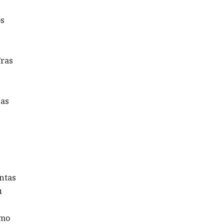
os
Tras
gas
ntas
u
imo