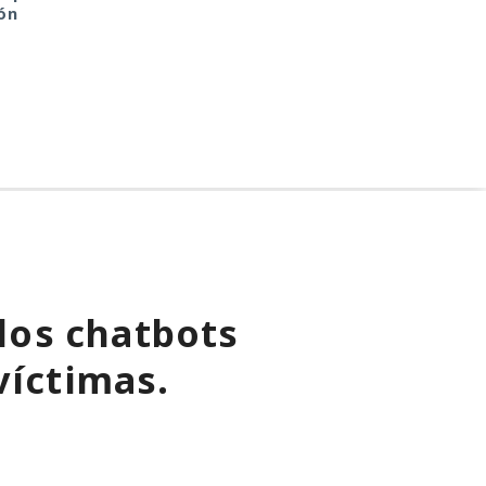
ón
 los chatbots
víctimas.