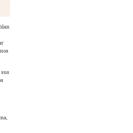
blan
ar
unos
 sus
os
oma,