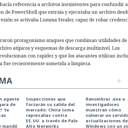
y hacía referencia a archivos inexistentes para confundir a
den de PowerShell que extraía y ejecutaba un archivo desd
esión se activaba Lumma Stealer, capaz de robar credenc
obraron protagonismo ataques que combinan utilidades de
hivo atípicos y esquemas de descarga multinivel. Los
evolucionan con rapidez y que los atacantes utilizan incl
a fue recientemente sometida a limpieza.
EMA
un agente
Inspecciones que
Renombrar .exe a .
gara de
forzarán su salida del
investigadores
a? Ya
mercado: China toma
muestran cómo
tas
represalias contra
vulnerar un servid
EE. UU. a través de Palo
actualizaciones de
y mandó
Alto Networks
Windows con un s