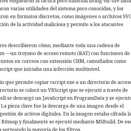
ntes emplearon la táctica poco habitual living-off-the-land
aron varias utilidades del sistema poco conocidas, y los
aron en formatos discretos, como imágenes o archivos SVG
ción de la actividad maliciosa y permite a los atacantes
dores describieron cómo, mediante toda una cadena de
m —un troyano de acceso remoto (RAT) con funciones de
 adjuntos en correos con extensión CHM, camuflados como
cript que iniciaba una infección multinivel.
io que permite copiar cscript.exe a un directorio de acces
rectorio se colocó un VBScript que se ejecutó a través de
ll se descargó un JavaScript en ProgramData y se ejecut
 La pieza clave fue la descarga de una imagen desde el
estión de activos digitales. En la imagen estaba cifrada l
to Bitmap y finalmente se ejecutó mediante MSBuild. De es
 sorteando la mayoría de los filtros.