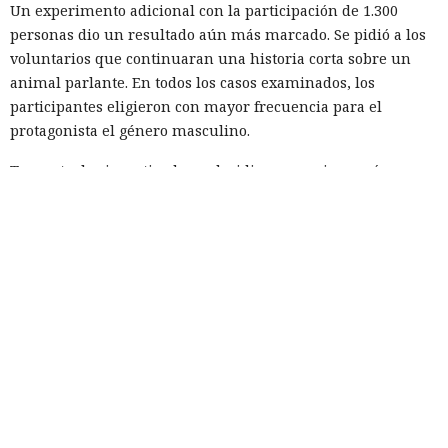
Un experimento adicional con la participación de 1.300
personas dio un resultado aún más marcado. Se pidió a los
voluntarios que continuaran una historia corta sobre un
animal parlante. En todos los casos examinados, los
participantes eligieron con mayor frecuencia para el
protagonista el género masculino.
Tras esto, los investigadores decidieron averiguar cómo
resolverían la misma tarea los modelos lingüísticos
modernos. El experimento incluyó a Claude Sonnet 4.5,
Gemini 2.5, GPT-4o, GPT-5.1, Mistral Medium y el modelo
abierto Olmo 3.
Cada sistema continuó la frase sobre un animal que se
dirigía a la granja, la cocina, el río o la tienda miles de
veces. Como personajes se emplearon: oso, ave, gato, perro,
ratón, cerdo y conejo. Los investigadores también
cambiaron el parámetro de aleatoriedad de la generación;
sin embargo, el escenario y la temperatura casi no afectaron