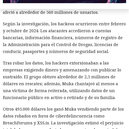
de 100 millones de abonados, y el hackeo a Ticketmaster
afectó a alrededor de 560 millones de usuarios.
Según la investigación, los hackeos ocurrieron entre febrero
y octubre de 2024. Los atacantes accedieron a cuentas
bancarias, información financiera, números de registro de
la Administración para el Control de Drogas, licencias de
conducir, pasaportes y números de seguridad social.
¿Una mujer? Demasiado
atrevido. Las redes neuronales
Tras robar los datos, los hackers extorsionaban a las
empresas exigiendo dinero y amenazando con publicar lo
borraron a las protagonistas de
sustraído. El grupo obtuvo alrededor de 2,5 millones de
los cuentos infantiles y las
dólares en rescates; además, Muka chantajeó al menos a
dejaron con apenas un 2%.
una víctima de forma reiterada, utilizando datos de un
funcionario público en activo o retirado y de su familia.
Otros 495.000 dólares los ganó Muka vendiendo parte de los
20:35 / 06.08.2026
datos robados en foros de ciberdelincuencia como
BreachForums y XSS.is. La investigación estimó el perjuicio
Búhos sabios, lobos valientes y prácticamente sin heroínas: