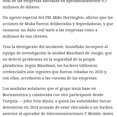
total de las empresas afectadas en aproximadamente 9,5
bienvenidos al futuro de la literatura.
millones de dólares.
Un agente especial del FBI, Mike Herrington, afirmó que las
acciones de Muka fueron deliberadas y depredadoras, y que
causaron un daño real tanto a las empresas como a
millones de sus clientes.
Tras la divulgación del incidente, Snowflake incorporó al
equipo de investigación la unidad Mandiant de Google, que
no detectó problemas en la seguridad de la propia
plataforma. Según Mandiant, los hackers utilizaron
credenciales aún vigentes que fueron robadas en 2020 y,
con ellas, accedieron a las cuentas de las empresas.
La inteligencia artificial generativa rara vez convierte a los
animales parlantes en cuentos infantiles en personajes
Los analistas señalaron que el grupo tenía base en
femeninos. El análisis de 23.800 textos creados por seis
Norteamérica y colaboraba con otro participante desde
modelos lingüísticos mostró que solo el 2% de los
Turquía — John Erin Binns, a quien las autoridades turcas
protagonistas recibieron género femenino. El 41% de los
detuvieron en 2024 acusado de estar vinculado a un hackeo
personajes resultaron masculinos, y en el 57% restante los
anterior al operador de telecomunicaciones T-Mobile. Antes