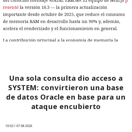
del conocido mensaje «FATAL ERROR». El equipo de Next.js
p
resentó
la versión 16.3 — la primera actualización
importante desde octubre de 2025, que reduce el consumo
de memoria RAM en desarrollo hasta un 90% y, además,
acelera el renderizado y el funcionamiento en general.
La contribución principal a la economía de memoria la
aporta el empaquetador integrado Turbopack, que desde
2022 sustituye progresivamente a Webpack en el proyecto.
En la nueva versión están activados por defecto el caché en
disco y el desplazamiento de datos no utilizados a disco. Una
instancia con 50 rutas (páginas separadas) ahora consume
Una sola consulta dio acceso a
alrededor de 840 megabytes en lugar de los anteriores 4,6
SYSTEM: convirtieron una base
gigabytes — un ahorro de aproximadamente el 82%.
de datos Oracle en base para un
El caché en disco, probado ya en la versión 16.1, lee el caché
ataque encubierto
guardado antes de la compilación y recompila solo los
fragmentos de código que han cambiado. Según pruebas de
Vercel, una compilación de un proyecto que antes tardaba
10:02 / 07.08.2026
21 segundos ahora se completa en 9,2 segundos — una