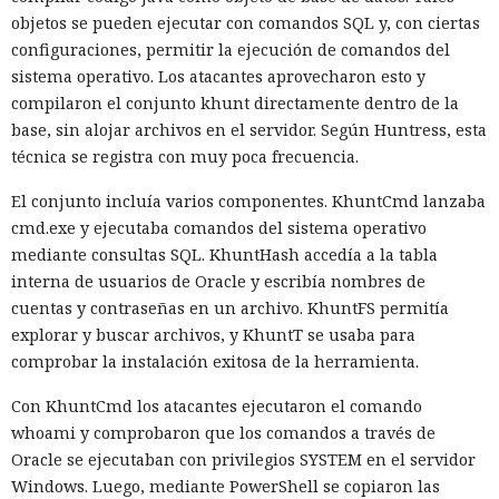
objetos se pueden ejecutar con comandos SQL y, con ciertas
configuraciones, permitir la ejecución de comandos del
10:34 / 07.08.2026
sistema operativo. Los atacantes aprovecharon esto y
compilaron el conjunto khunt directamente dentro de la
Hombre podría afrontar hasta 32 años de prisión por filtrar
base, sin alojar archivos en el servidor. Según Huntress, esta
secretos de 165 empresas.
técnica se registra con muy poca frecuencia.
El conjunto incluía varios componentes. KhuntCmd lanzaba
cmd.exe y ejecutaba comandos del sistema operativo
mediante consultas SQL. KhuntHash accedía a la tabla
interna de usuarios de Oracle y escribía nombres de
cuentas y contraseñas en un archivo. KhuntFS permitía
explorar y buscar archivos, y KhuntT se usaba para
comprobar la instalación exitosa de la herramienta.
Con KhuntCmd los atacantes ejecutaron el comando
whoami y comprobaron que los comandos a través de
Oracle se ejecutaban con privilegios SYSTEM en el servidor
El canadiense Connor Riley Muka ganó dinero durante
Windows. Luego, mediante PowerShell se copiaron las