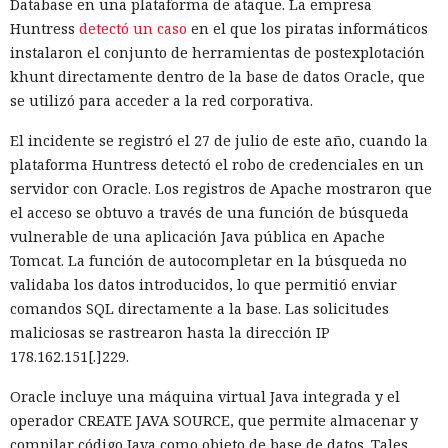
Database en una plataforma de ataque. La empresa
sin cambiar el código de las aplicaciones.
Huntress
detectó un caso
en el que los piratas informáticos
Entre otras novedades figuran la unificación de la carga útil
instalaron el conjunto de herramientas de postexplotación
para reducir el número de solicitudes de precarga, un
khunt directamente dentro de la base de datos Oracle, que
mejor caché de archivos estáticos, la herramienta de
se utilizó para acceder a la red corporativa.
depuración Instant Navigations, que muestra los
El incidente se registró el 27 de julio de este año, cuando la
componentes lentos, documentación con soporte de
plataforma Huntress detectó el robo de credenciales en un
versiones para agentes de IA, límites propios de manejo de
servidor con Oracle. Los registros de Apache mostraron que
errores y compatibilidad con importaciones de archivos tipo
el acceso se obtuvo a través de una función de búsqueda
«glob».
vulnerable de una aplicación Java pública en Apache
Las conversaciones sobre la pérdida de popularidad de
Tomcat. La función de autocompletar en la búsqueda no
Next.js en favor de los frameworks Remix, Astro y Gatsby
validaba los datos introducidos, lo que permitió enviar
aún no se confirman en los datos: según el director general
comandos SQL directamente a la base. Las solicitudes
de Vercel, Guillermo Rauch, este año el número de
maliciosas se rastrearon hasta la dirección IP
El sonado hackeo a Snowflake
descargas del framework superó los mil millones — casi el
178.162.151[.]229.
no quedó impune: detenido el
doble del año pasado, que fue de alrededor de 520 millones.
Oracle incluye una máquina virtual Java integrada y el
autor, ya espera sentencia en
operador CREATE JAVA SOURCE, que permite almacenar y
una celda.
compilar código Java como objeto de base de datos. Tales