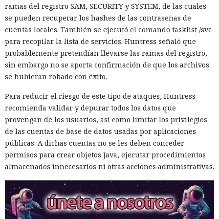
muchos meses con datos robados de otras personas, antes
ramas del registro SAM, SECURITY y SYSTEM, de las cuales
de ser detenido y entregado a la justicia estadounidense por
se pueden recuperar los hashes de las contraseñas de
uno de los mayores hackeos de los últimos años — ataque a
cuentas locales. También se ejecutó el comando tasklist /svc
la plataforma en la nube Snowflake.
para recopilar la lista de servicios. Huntress señaló que
probablemente pretendían llevarse las ramas del registro,
Muka, de 26 años, se declaró culpable de cargos de fraude
sin embargo no se aporta confirmación de que los archivos
informático y telefónico, robo agravado de datos personales
se hubieran robado con éxito.
y conspiración en un tribunal federal del estado de
Washington. Su sentencia se dictará el 27 de octubre; la
Para reducir el riesgo de este tipo de ataques, Huntress
pena máxima es de hasta 32 años de prisión.
recomienda validar y depurar todos los datos que
provengan de los usuarios, así como limitar los privilegios
Muka y sus cómplices utilizaron credenciales robadas para
de las cuentas de base de datos usadas por aplicaciones
acceder a cuentas de Snowflake y robaron información de al
públicas. A dichas cuentas no se les deben conceder
menos 165 empresas. Entre las afectadas se encuentran
permisos para crear objetos Java, ejecutar procedimientos
AT&T, Ticketmaster, Advance Auto Parts, Neiman Marcus,
almacenados innecesarios ni otras acciones administrativas.
Santander, LendingTree y uno de los distritos escolares más
grandes de Estados Unidos.
La magnitud de las filtraciones fue enorme: en el caso de
AT&T se trató de registros de llamadas y mensajes de más