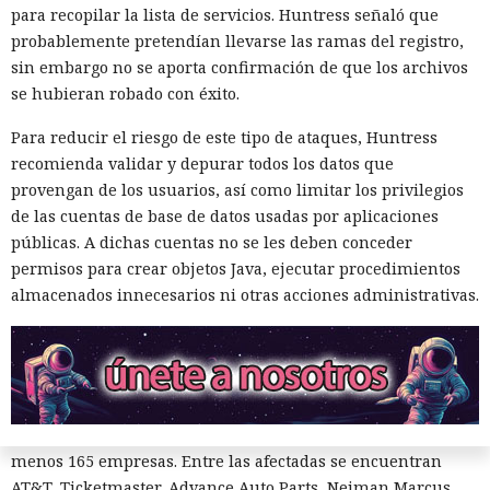
para recopilar la lista de servicios. Huntress señaló que
probablemente pretendían llevarse las ramas del registro,
sin embargo no se aporta confirmación de que los archivos
se hubieran robado con éxito.
El canadiense Connor Riley Muka ganó dinero durante
Para reducir el riesgo de este tipo de ataques, Huntress
muchos meses con datos robados de otras personas, antes
recomienda validar y depurar todos los datos que
de ser detenido y entregado a la justicia estadounidense por
provengan de los usuarios, así como limitar los privilegios
uno de los mayores hackeos de los últimos años — ataque a
de las cuentas de base de datos usadas por aplicaciones
la plataforma en la nube Snowflake.
públicas. A dichas cuentas no se les deben conceder
Muka, de 26 años, se declaró culpable de cargos de fraude
permisos para crear objetos Java, ejecutar procedimientos
informático y telefónico, robo agravado de datos personales
almacenados innecesarios ni otras acciones administrativas.
y conspiración en un tribunal federal del estado de
Washington. Su sentencia se dictará el 27 de octubre; la
pena máxima es de hasta 32 años de prisión.
Muka y sus cómplices utilizaron credenciales robadas para
acceder a cuentas de Snowflake y robaron información de al
menos 165 empresas. Entre las afectadas se encuentran
AT&T, Ticketmaster, Advance Auto Parts, Neiman Marcus,