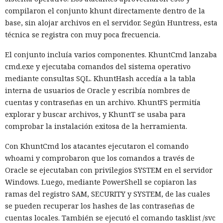
El sonado hackeo a Snowflake
descargas del framework superó los mil millones — casi el
compilaron el conjunto khunt directamente dentro de la
no quedó impune: detenido el
doble del año pasado, que fue de alrededor de 520 millones.
base, sin alojar archivos en el servidor. Según Huntress, esta
autor, ya espera sentencia en
técnica se registra con muy poca frecuencia.
una celda.
El conjunto incluía varios componentes. KhuntCmd lanzaba
cmd.exe y ejecutaba comandos del sistema operativo
mediante consultas SQL. KhuntHash accedía a la tabla
10:34 / 07.08.2026
interna de usuarios de Oracle y escribía nombres de
cuentas y contraseñas en un archivo. KhuntFS permitía
Hombre podría afrontar hasta 32 años de prisión por filtrar
explorar y buscar archivos, y KhuntT se usaba para
secretos de 165 empresas.
comprobar la instalación exitosa de la herramienta.
Con KhuntCmd los atacantes ejecutaron el comando
whoami y comprobaron que los comandos a través de
Oracle se ejecutaban con privilegios SYSTEM en el servidor
Windows. Luego, mediante PowerShell se copiaron las
ramas del registro SAM, SECURITY y SYSTEM, de las cuales
se pueden recuperar los hashes de las contraseñas de
cuentas locales. También se ejecutó el comando tasklist /svc