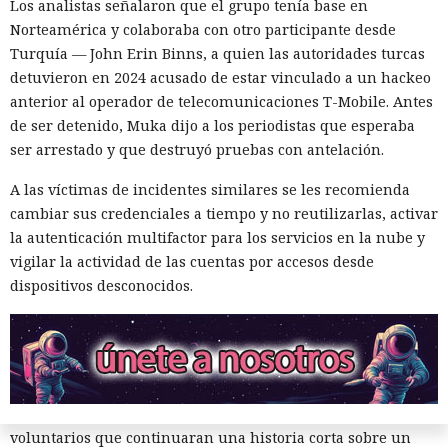
Los analistas señalaron que el grupo tenía base en
El estudio fue realizado por especialistas de la Universidad
Norteamérica y colaboraba con otro participante desde
de Washington. Los resultados se presentaron el 25 de junio
Turquía — John Erin Binns, a quien las autoridades turcas
de 2026 en la conferencia de ACM sobre equidad,
detuvieron en 2024 acusado de estar vinculado a un hackeo
responsabilidad y transparencia en Montreal.
anterior al operador de telecomunicaciones T-Mobile. Antes
El trabajo continuó un proyecto previo dedicado al género
de ser detenido, Muka dijo a los periodistas que esperaba
de los animales en libros infantiles populares. Entonces los
ser arrestado y que destruyó pruebas con antelación.
investigadores estudiaron 300 obras y encontraron que la
A las víctimas de incidentes similares se les recomienda
mayoría de los animales que aparecen con frecuencia eran
cambiar sus credenciales a tiempo y no reutilizarlas, activar
representados como personajes masculinos. La excepción
la autenticación multifactor para los servicios en la nube y
fueron los gatos, los patos y las aves, entre los cuales las
vigilar la actividad de las cuentas por accesos desde
imágenes femeninas aparecían algo más a menudo.
dispositivos desconocidos.
Un sesgo especialmente fuerte se observó en las ranas y los
lobos. La probabilidad de que el autor nombrara a ese
personaje con el pronombre 'él' superaba el 90%.
Un experimento adicional con la participación de 1.300
personas dio un resultado aún más marcado. Se pidió a los
voluntarios que continuaran una historia corta sobre un