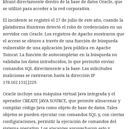
la estimación del equipo de Next.js acelera el
khunt directamente dentro de la base de datos Oracle, que
funcionamiento aproximadamente diez veces. En el
se utilizó para acceder a la red corporativa.
servidor, renunciar a la conversión de los web streams a
El incidente se registró el 27 de julio de este año, cuando la
favor de los streams nativos de Node.js en toda la capa de
plataforma Huntress detectó el robo de credenciales en un
renderizado permite procesar un 22% más de solicitudes
servidor con Oracle. Los registros de Apache mostraron que
sin cambiar el código de las aplicaciones.
el acceso se obtuvo a través de una función de búsqueda
Entre otras novedades figuran la unificación de la carga útil
vulnerable de una aplicación Java pública en Apache
para reducir el número de solicitudes de precarga, un
Tomcat. La función de autocompletar en la búsqueda no
mejor caché de archivos estáticos, la herramienta de
validaba los datos introducidos, lo que permitió enviar
depuración Instant Navigations, que muestra los
comandos SQL directamente a la base. Las solicitudes
componentes lentos, documentación con soporte de
maliciosas se rastrearon hasta la dirección IP
versiones para agentes de IA, límites propios de manejo de
178.162.151[.]229.
errores y compatibilidad con importaciones de archivos tipo
Oracle incluye una máquina virtual Java integrada y el
«glob».
operador CREATE JAVA SOURCE, que permite almacenar y
Las conversaciones sobre la pérdida de popularidad de
compilar código Java como objeto de base de datos. Tales
Next.js en favor de los frameworks Remix, Astro y Gatsby
objetos se pueden ejecutar con comandos SQL y, con ciertas
aún no se confirman en los datos: según el director general
configuraciones, permitir la ejecución de comandos del
de Vercel, Guillermo Rauch, este año el número de
sistema operativo. Los atacantes aprovecharon esto y