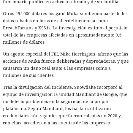
funcionario público en activo o retirado y de su familia.
Otros 495.000 dólares los ganó Muka vendiendo parte de los
datos robados en foros de ciberdelincuencia como
BreachForums y XSS.is. La investigación estimó el perjuicio
total de las empresas afectadas en aproximadamente 9,5
millones de dólares.
Un agente especial del FBI, Mike Herrington, afirmó que las
acciones de Muka fueron deliberadas y depredadoras, y que
causaron un daño real tanto a las empresas como a
La inteligencia artificial generativa rara vez convierte a los
millones de sus clientes.
animales parlantes en cuentos infantiles en personajes
Tras la divulgación del incidente, Snowflake incorporó al
femeninos. El análisis de 23.800 textos creados por seis
equipo de investigación la unidad Mandiant de Google, que
modelos lingüísticos mostró que solo el 2% de los
no detectó problemas en la seguridad de la propia
protagonistas recibieron género femenino. El 41% de los
plataforma. Según Mandiant, los hackers utilizaron
personajes resultaron masculinos, y en el 57% restante los
credenciales aún vigentes que fueron robadas en 2020 y,
modelos los dejaron sin indicar el sexo o los marcaron como
con ellas, accedieron a las cuentas de las empresas.
neutrales.