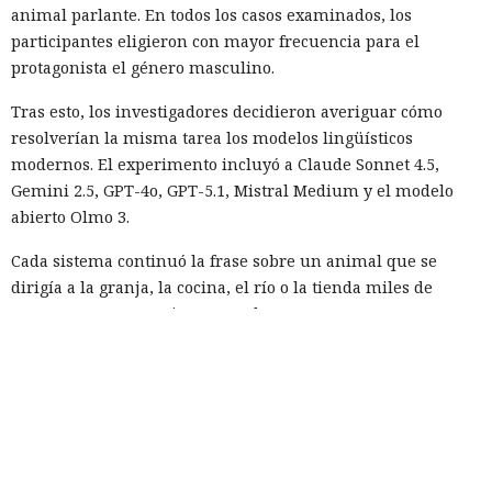
animal parlante. En todos los casos examinados, los
participantes eligieron con mayor frecuencia para el
protagonista el género masculino.
Tras esto, los investigadores decidieron averiguar cómo
resolverían la misma tarea los modelos lingüísticos
modernos. El experimento incluyó a Claude Sonnet 4.5,
Gemini 2.5, GPT-4o, GPT-5.1, Mistral Medium y el modelo
abierto Olmo 3.
Cada sistema continuó la frase sobre un animal que se
dirigía a la granja, la cocina, el río o la tienda miles de
veces. Como personajes se emplearon: oso, ave, gato, perro,
ratón, cerdo y conejo. Los investigadores también
cambiaron el parámetro de aleatoriedad de la generación;
sin embargo, el escenario y la temperatura casi no afectaron
la distribución final.
Hubo una diferencia notable entre especies. Los gatos se
convirtieron en personajes femeninos en el 7% de los casos,