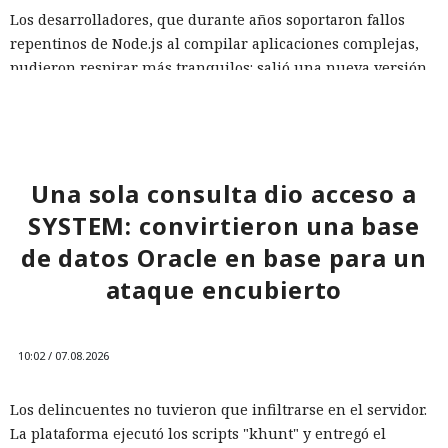
Los desarrolladores, que durante años soportaron fallos
repentinos de Node.js al compilar aplicaciones complejas,
pudieron respirar más tranquilos: salió una nueva versión
del framework de JavaScript Next.js, que promete librarlos
del conocido mensaje «FATAL ERROR». El equipo de Next.js
p
resentó
la versión 16.3 — la primera actualización
importante desde octubre de 2025, que reduce el consumo
Una sola consulta dio acceso a
de memoria RAM en desarrollo hasta un 90% y, además,
acelera el renderizado y el funcionamiento en general.
SYSTEM: convirtieron una base
de datos Oracle en base para un
La contribución principal a la economía de memoria la
aporta el empaquetador integrado Turbopack, que desde
ataque encubierto
2022 sustituye progresivamente a Webpack en el proyecto.
En la nueva versión están activados por defecto el caché en
disco y el desplazamiento de datos no utilizados a disco. Una
10:02 / 07.08.2026
instancia con 50 rutas (páginas separadas) ahora consume
alrededor de 840 megabytes en lugar de los anteriores 4,6
Los delincuentes no tuvieron que infiltrarse en el servidor.
gigabytes — un ahorro de aproximadamente el 82%.
La plataforma ejecutó los scripts "khunt" y entregó el