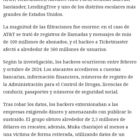
Santander, LendingTree y uno de los distritos escolares más
grandes de Estados Unidos.
La magnitud de las filtraciones fue enorme: en el caso de
AT&T se trató de registros de llamadas y mensajes de más
¿Una mujer? Demasiado
de 100 millones de abonados, y el hackeo a Ticketmaster
atrevido. Las redes neuronales
afectó a alrededor de 560 millones de usuarios.
borraron a las protagonistas de
Según la investigación, los hackeos ocurrieron entre febrero
los cuentos infantiles y las
y octubre de 2024. Los atacantes accedieron a cuentas
dejaron con apenas un 2%.
bancarias, información financiera, números de registro de
la Administración para el Control de Drogas, licencias de
conducir, pasaportes y números de seguridad social.
20:35 / 06.08.2026
Tras robar los datos, los hackers extorsionaban a las
empresas exigiendo dinero y amenazando con publicar lo
Búhos sabios, lobos valientes y prácticamente sin heroínas:
sustraído. El grupo obtuvo alrededor de 2,5 millones de
bienvenidos al futuro de la literatura.
dólares en rescates; además, Muka chantajeó al menos a
una víctima de forma reiterada, utilizando datos de un