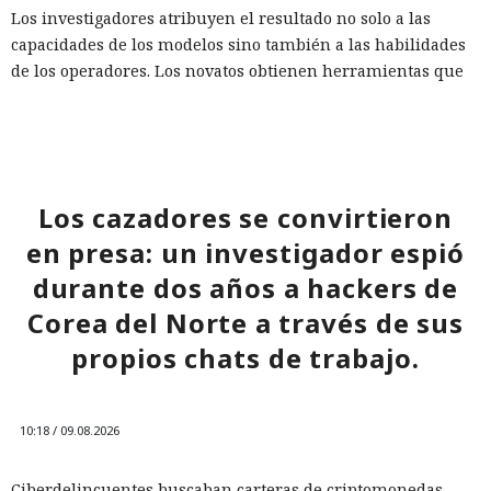
Los investigadores atribuyen el resultado no solo a las
capacidades de los modelos sino también a las habilidades
de los operadores. Los novatos obtienen herramientas que
funcionan pero son inestables, mientras que los atacantes
preparados amplían notablemente sus capacidades gracias
a la IA. La empresa aconseja prepararse para un aumento
en el número de vulnerabilidades e incidentes y usar
herramientas con agentes en el SOC (centro de operaciones
Los cazadores se convirtieron
de seguridad) para identificar más rápidamente señales
en presa: un investigador espió
significativas.
durante dos años a hackers de
Corea del Norte a través de sus
propios chats de trabajo.
10:18 / 09.08.2026
Ciberdelincuentes buscaban carteras de criptomonedas