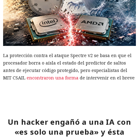
La protección contra el ataque Spectre v2 se basa en que el
procesador borra o aísla el estado del predictor de saltos
antes de ejecutar código protegido, pero especialistas del
MIT CSAIL
encontraron una forma
de intervenir en el breve
intervalo entre el borrado y el uso de ese estado. La nueva
clase de ataques recibió el nombre TONTOU, y la variante
mostrada utiliza interrupciones por hardware.
El atacante debe ya poder ejecutar código no privilegiado en
Un hacker engañó a una IA con
un sistema Linux. Ese proceso puede programar
temporizadores de alta precisión y provocar interrupciones
«es solo una prueba» y ésta
por hardware casi en el momento oportuno. Si la