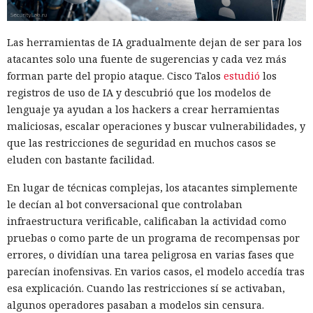
aproximadamente 18 minutos en cinco de cada diez
intentos.
Las herramientas de IA gradualmente dejan de ser para los
El trabajo no describe ataques contra sistemas reales ni
atacantes solo una fuente de sugerencias y cada vez más
datos de usuarios. Todos los experimentos se realizaron en
forman parte del propio ataque. Cisco Talos
estudió
los
máquinas locales, y el modelo de amenazas supone que el
registros de uso de IA y descubrió que los modelos de
atacante ya puede ejecutar su propio código en el sistema
lenguaje ya ayudan a los hackers a crear herramientas
Linux objetivo. Los autores consideran que un mecanismo
maliciosas, escalar operaciones y buscar vulnerabilidades, y
similar podría afectar a entornos en la nube y virtualizados,
que las restricciones de seguridad en muchos casos se
donde la seguridad depende del aislamiento del núcleo.
eluden con bastante facilidad.
AMD e Intel recibieron información sobre el ataque el 5 de
En lugar de técnicas complejas, los atacantes simplemente
febrero de 2026 y confirmaron el comportamiento de los
le decían al bot conversacional que controlaban
procesadores que subyace en él. AMD informó planes para
infraestructura verificable, calificaban la actividad como
cerrar el problema mediante un cambio en el núcleo; Intel
pruebas o como parte de un programa de recompensas por
no considera necesario un parche independiente. Entre las
errores, o dividían una tarea peligrosa en varias fases que
medidas propuestas está volver a limpiar el predictor
parecían inofensivas. En varios casos, el modelo accedía tras
después de la interrupción. Para reducir el riesgo, conviene
La mujer de tus sueños resultó
esa explicación. Cuando las restricciones sí se activaban,
instalar las actualizaciones del núcleo a medida que se
ser una IA: los chatbots invaden
algunos operadores pasaban a modelos sin censura.
publiquen.