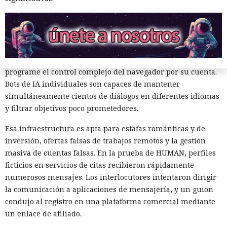
habituales.
El acelerador clave fue la IA. En el sistema analizado no
controlaba toda la granja de forma autónoma, sino que
ayudaba a redactar y verificar guiones de automatización en
lenguaje natural. Ya no es necesario que el operador
programe el control complejo del navegador por su cuenta.
Bots de IA individuales son capaces de mantener
simultáneamente cientos de diálogos en diferentes idiomas
y filtrar objetivos poco prometedores.
Esa infraestructura es apta para estafas románticas y de
inversión, ofertas falsas de trabajos remotos y la gestión
Los cazadores se convirtieron
masiva de cuentas falsas. En la prueba de HUMAN, perfiles
en presa: un investigador espió
ficticios en servicios de citas recibieron rápidamente
durante dos años a hackers de
numerosos mensajes. Los interlocutores intentaron dirigir
la comunicación a aplicaciones de mensajería, y un guion
Corea del Norte a través de sus
condujo al registro en una plataforma comercial mediante
propios chats de trabajo.
un enlace de afiliado.