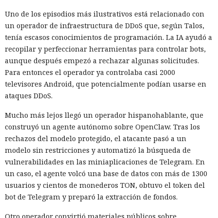
las plataformas de citas y
Uno de los episodios más ilustrativos está relacionado con
buscan víctimas.
un operador de infraestructura de DDoS que, según Talos,
tenía escasos conocimientos de programación. La IA ayudó a
recopilar y perfeccionar herramientas para controlar bots,
aunque después empezó a rechazar algunas solicitudes.
12:16 / 09.08.2026
Para entonces el operador ya controlaba casi 2000
televisores Android, que potencialmente podían usarse en
Por $3.000 al mes, estafadores contratan en la nube una
ataques DDoS.
plataforma "llave en mano" para estafar
Mucho más lejos llegó un operador hispanohablante, que
construyó un agente autónomo sobre OpenClaw. Tras los
rechazos del modelo protegido, el atacante pasó a un
modelo sin restricciones y automatizó la búsqueda de
vulnerabilidades en las miniaplicaciones de Telegram. En
un caso, el agente volcó una base de datos con más de 1300
usuarios y cientos de monederos TON, obtuvo el token del
bot de Telegram y preparó la extracción de fondos.
Otro operador convirtió materiales públicos sobre