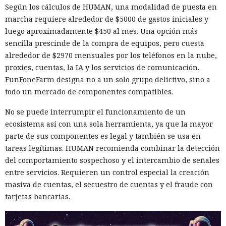
Según los cálculos de HUMAN, una modalidad de puesta en
marcha requiere alrededor de $5000 de gastos iniciales y
10:18 / 09.08.2026
luego aproximadamente $450 al mes. Una opción más
sencilla prescinde de la compra de equipos, pero cuesta
Ciberdelincuentes buscaban carteras de criptomonedas
alrededor de $2970 mensuales por los teléfonos en la nube,
mientras un desconocido permanecía sentado a sus
proxies, cuentas, la IA y los servicios de comunicación.
espaldas.
FunFoneFarm designa no a un solo grupo delictivo, sino a
todo un mercado de componentes compatibles.
No se puede interrumpir el funcionamiento de un
ecosistema así con una sola herramienta, ya que la mayor
parte de sus componentes es legal y también se usa en
tareas legítimas. HUMAN recomienda combinar la detección
del comportamiento sospechoso y el intercambio de señales
entre servicios. Requieren un control especial la creación
masiva de cuentas, el secuestro de cuentas y el fraude con
tarjetas bancarias.
A veces la única manera de valorar de verdad la magnitud