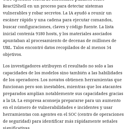
React2Shell en un proceso para detectar sistemas
vulnerables y robar secretos. La IA ayudó a reunir un
Los esquemas fraudulentos que antes requerían equipos,
escáner rápido y una cadena para ejecutar comandos,
habilidades y un gran equipo se ensamblan cada vez más a
buscar configuraciones, claves y código fuente. La lista
partir de servicios prefabricados: especialistas de HUMAN
inicial contenía 9180 hosts, y los materiales asociados
Security
describieron
el ecosistema FunFoneFarm, donde
apuntaban al procesamiento de decenas de millones de
granjas telefónicas, dispositivos en la nube y la IA permiten
URL. Talos encontró datos recopilados de al menos 54
lanzar estafas masivas como un proyecto de software
objetivos.
corriente. La barrera de entrada se ha reducido a unos
pocos miles de dólares.
Los investigadores atribuyen el resultado no solo a las
capacidades de los modelos sino también a las habilidades
El equipo de investigación de la compañía compró un kit
de los operadores. Los novatos obtienen herramientas que
listo de una granja telefónica y desmontó sus partes de
funcionan pero son inestables, mientras que los atacantes
hardware y software. Bastidores con placas económicas de
preparados amplían notablemente sus capacidades gracias
smartphones se venden en los mercados en línea
a la IA. La empresa aconseja prepararse para un aumento
habituales, los programas de gestión están disponibles
en el número de vulnerabilidades e incidentes y usar
públicamente y los teléfonos en la nube se pueden alquilar
herramientas con agentes en el SOC (centro de operaciones
por suscripción. Los proveedores ofrecen tarifas,
de seguridad) para identificar más rápidamente señales
documentación y soporte, como los servicios SaaS
significativas.