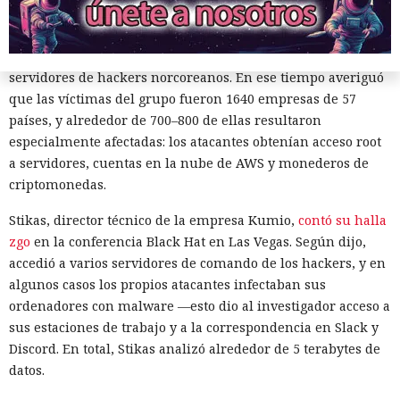
de la amenaza es infiltrarse en el territorio del adversario;
eso fue lo que hizo el investigador griego Vangelis Stikas,
que durante casi dos años estudió desde dentro los
servidores de hackers norcoreanos. En ese tiempo averiguó
que las víctimas del grupo fueron 1640 empresas de 57
países, y alrededor de 700–800 de ellas resultaron
especialmente afectadas: los atacantes obtenían acceso root
a servidores, cuentas en la nube de AWS y monederos de
criptomonedas.
Stikas, director técnico de la empresa Kumio,
contó su halla
zgo
en la conferencia Black Hat en Las Vegas. Según dijo,
accedió a varios servidores de comando de los hackers, y en
algunos casos los propios atacantes infectaban sus
ordenadores con malware —esto dio al investigador acceso a
sus estaciones de trabajo y a la correspondencia en Slack y
Discord. En total, Stikas analizó alrededor de 5 terabytes de
datos.