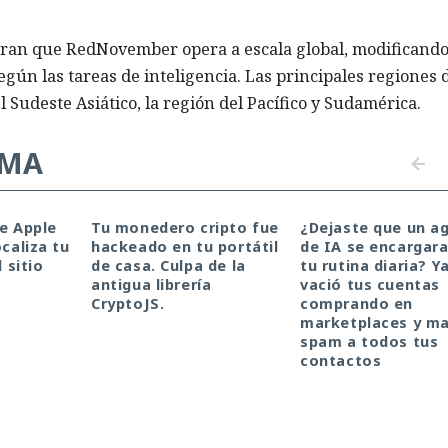
tran que RedNovember opera a escala global, modificando
egún las tareas de inteligencia. Las principales regiones 
 Sudeste Asiático, la región del Pacífico y Sudamérica.
EMA
de Apple
Tu monedero cripto fue
¿Dejaste que un a
ocaliza tu
hackeado en tu portátil
de IA se encargara
l sitio
de casa. Culpa de la
tu rutina diaria? Y
antigua librería
vació tus cuentas
CryptoJS.
comprando en
marketplaces y m
spam a todos tus
contactos