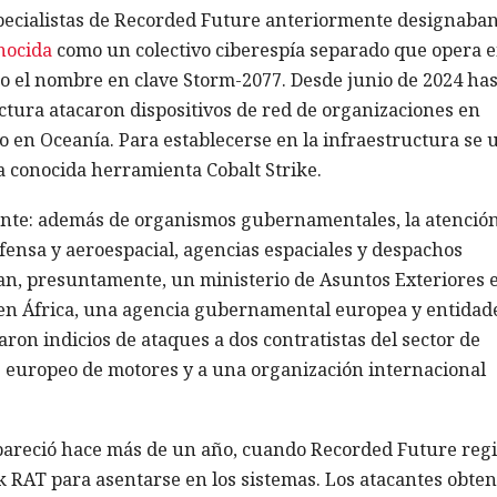
ecialistas de Recorded Future anteriormente designaba
nocida
como un colectivo ciberespía separado que opera 
ajo el nombre en clave Storm-2077. Desde junio de 2024 has
uctura atacaron dispositivos de red de organizaciones en
mo en Oceanía. Para establecerse en la infraestructura se 
la conocida herramienta Cobalt Strike.
mente: además de organismos gubernamentales, la atenció
efensa y aeroespacial, agencias espaciales y despachos
ran, presuntamente, un ministerio de Asuntos Exteriores 
a en África, una agencia gubernamental europea y entidad
aron indicios de ataques a dos contratistas del sector de
 europeo de motores y a una organización internacional
reció hace más de un año, cuando Recorded Future regi
 RAT para asentarse en los sistemas. Los atacantes obte