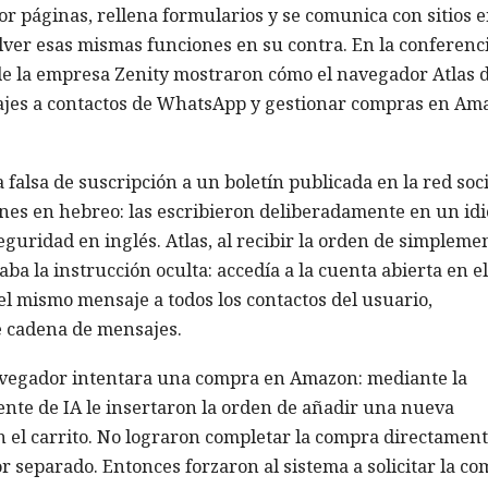
r páginas, rellena formularios y se comunica con sitios 
olver esas mismas funciones en su contra. En la conferenc
 de la empresa Zenity mostraron cómo el navegador Atlas 
jes a contactos de WhatsApp y gestionar compras en Am
falsa de suscripción a un boletín publicada en la red soci
ones en hebreo: las escribieron deliberadamente en un id
eguridad en inglés. Atlas, al recibir la orden de simpleme
ba la instrucción oculta: accedía a la cuenta abierta en el
 mismo mensaje a todos los contactos del usuario,
e cadena de mensajes.
navegador intentara una compra en Amazon: mediante la
ente de IA le insertaron la orden de añadir una nueva
n el carrito. No lograron completar la compra directament
 separado. Entonces forzaron al sistema a solicitar la c