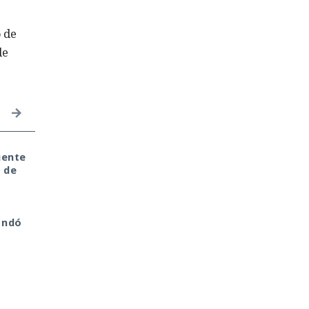
 de
de
gente
Seis años bajo la lupa:
El sonado hackeo a
 de
un fallo del kernel de
Snowflake no quedó
a
Linux expuso a usuarios
impune: detenido el
del sistema anónimo
autor, ya espera
Tails
sentencia en una celda
andó