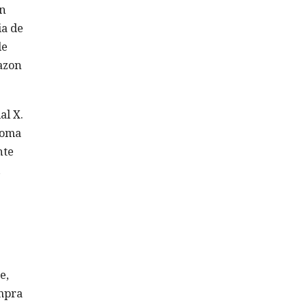
en
ia de
de
azon
al X.
ioma
nte
e,
ompra