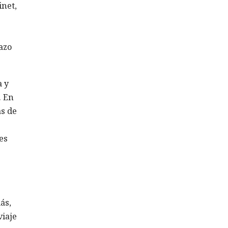
inet,
azo
a y
. En
s de
es
ás,
viaje