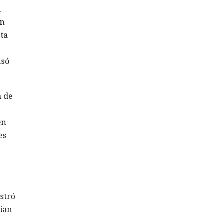
n
en
ta
usó
n de
en
es
stró
nían