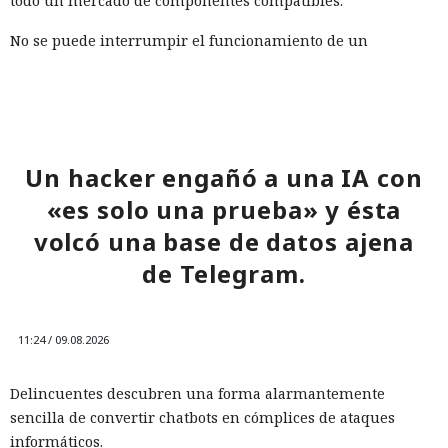
todo un mercado de componentes compatibles.
No se puede interrumpir el funcionamiento de un
ecosistema así con una sola herramienta, ya que la mayor
parte de sus componentes es legal y también se usa en
tareas legítimas. HUMAN recomienda combinar la detección
del comportamiento sospechoso y el intercambio de señales
entre servicios. Requieren un control especial la creación
Un hacker engañó a una IA con
masiva de cuentas, el secuestro de cuentas y el fraude con
«es solo una prueba» y ésta
tarjetas bancarias.
volcó una base de datos ajena
de Telegram.
11:24 / 09.08.2026
Delincuentes descubren una forma alarmantemente
sencilla de convertir chatbots en cómplices de ataques
informáticos.