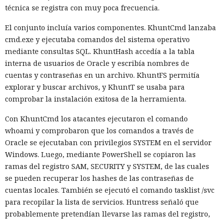
versiones para agentes de IA, límites propios de manejo de
técnica se registra con muy poca frecuencia.
errores y compatibilidad con importaciones de archivos tipo
El conjunto incluía varios componentes. KhuntCmd lanzaba
«glob».
cmd.exe y ejecutaba comandos del sistema operativo
Las conversaciones sobre la pérdida de popularidad de
mediante consultas SQL. KhuntHash accedía a la tabla
Next.js en favor de los frameworks Remix, Astro y Gatsby
interna de usuarios de Oracle y escribía nombres de
aún no se confirman en los datos: según el director general
cuentas y contraseñas en un archivo. KhuntFS permitía
de Vercel, Guillermo Rauch, este año el número de
explorar y buscar archivos, y KhuntT se usaba para
descargas del framework superó los mil millones — casi el
comprobar la instalación exitosa de la herramienta.
doble del año pasado, que fue de alrededor de 520 millones.
Con KhuntCmd los atacantes ejecutaron el comando
whoami y comprobaron que los comandos a través de
Oracle se ejecutaban con privilegios SYSTEM en el servidor
Windows. Luego, mediante PowerShell se copiaron las
ramas del registro SAM, SECURITY y SYSTEM, de las cuales
se pueden recuperar los hashes de las contraseñas de
cuentas locales. También se ejecutó el comando tasklist /svc
para recopilar la lista de servicios. Huntress señaló que
probablemente pretendían llevarse las ramas del registro,