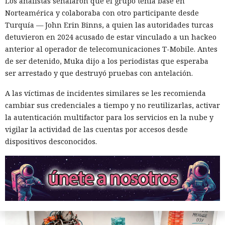
Los analistas señalaron que el grupo tenía base en
Norteamérica y colaboraba con otro participante desde
Turquía — John Erin Binns, a quien las autoridades turcas
detuvieron en 2024 acusado de estar vinculado a un hackeo
Era demasiado pronto para dar
anterior al operador de telecomunicaciones T-Mobile. Antes
de ser detenido, Muka dijo a los periodistas que esperaba
por muerto a Next.js: la versión
ser arrestado y que destruyó pruebas con antelación.
16.3 pulveriza los récords de
A las víctimas de incidentes similares se les recomienda
rendimiento.
cambiar sus credenciales a tiempo y no reutilizarlas, activar
la autenticación multifactor para los servicios en la nube y
vigilar la actividad de las cuentas por accesos desde
12:01 / 07.08.2026
dispositivos desconocidos.
Ingenieros reducen en un 90% el consumo de memoria
RAM y aceleran la compilación 2,3 veces.