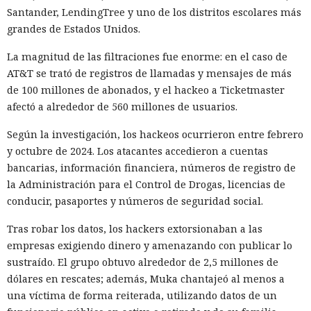
exportación de drones a EE. UU., calificándolas como
Santander, LendingTree y uno de los distritos escolares más
respuesta a las recientes medidas de Washington contra el
grandes de Estados Unidos.
acceso de empresas chinas al mercado estadounidense. El
La magnitud de las filtraciones fue enorme: en el caso de
regulador no precisó si estas acciones están relacionadas
AT&T se trató de registros de llamadas y mensajes de más
con la revisión a Palo Alto.
de 100 millones de abonados, y el hackeo a Ticketmaster
La presión sobre la compañía no es nueva: ya en enero se
afectó a alrededor de 560 millones de usuarios.
recomendó a las organizaciones chinas que renunciaran al
Según la investigación, los hackeos ocurrieron entre febrero
software de más de una decena de desarrolladores
y octubre de 2024. Los atacantes accedieron a cuentas
estadounidenses e israelíes de soluciones de
bancarias, información financiera, números de registro de
ciberseguridad, incluida Palo Alto Networks. Esta última,
la Administración para el Control de Drogas, licencias de
por cierto, se especializa en protección de redes y en la
conducir, pasaportes y números de seguridad social.
nube, y tiene oficinas en Pekín, Shanghái, Cantón,
Shenzhen y Macao.
Tras robar los datos, los hackers extorsionaban a las
empresas exigiendo dinero y amenazando con publicar lo
Un escenario similar ya se desarrolló con el fabricante de
sustraído. El grupo obtuvo alrededor de 2,5 millones de
chips de memoria Micron Technology. En 2023, la
dólares en rescates; además, Muka chantajeó al menos a
Administración del Ciberespacio de China determinó que
una víctima de forma reiterada, utilizando datos de un
los productos de la compañía no superaron la revisión y