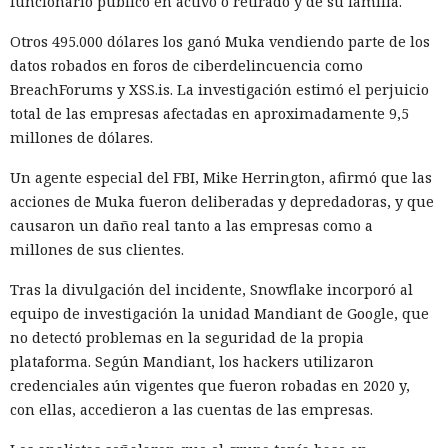
funcionario público en activo o retirado y de su familia.
prohibió a los operadores de infraestructura crítica del país
su adquisición. Como resultado, Micron no pudo restablecer
Otros 495.000 dólares los ganó Muka vendiendo parte de los
su negocio y en otoño de 2025 suspendió por completo las
datos robados en foros de ciberdelincuencia como
entregas de chips para servidores a los centros de datos
BreachForums y XSS.is. La investigación estimó el perjuicio
chinos, conservando ventas solo en los sectores automotriz
total de las empresas afectadas en aproximadamente 9,5
y móvil.
millones de dólares.
Así, el enfrentamiento tecnológico entre ambos países hace
Un agente especial del FBI, Mike Herrington, afirmó que las
tiempo que ha superado el marco de aranceles recíprocos y
acciones de Muka fueron deliberadas y depredadoras, y que
restricciones a la exportación — ahora están en la mira
causaron un daño real tanto a las empresas como a
empresas concretas y su reputación en mercados
millones de sus clientes.
extranjeros. En estas condiciones, los negocios se convierten
cada vez más en instrumentos de medidas de respuesta, y
Tras la divulgación del incidente, Snowflake incorporó al
no simplemente en participantes de la competencia de
equipo de investigación la unidad Mandiant de Google, que
mercado.
no detectó problemas en la seguridad de la propia
plataforma. Según Mandiant, los hackers utilizaron
credenciales aún vigentes que fueron robadas en 2020 y,
con ellas, accedieron a las cuentas de las empresas.