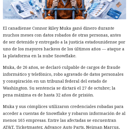
estadounidenses hace tiempo que son noticia habitual —
ahora un escenario similar
se está desarrollando
en sentido
inverso. La Administración del Ciberespacio de China
anunció el inicio de una revisión de los productos de la
El canadiense Connor Riley Muka ganó dinero durante
estadounidense Palo Alto Networks que se venden en el
muchos meses con datos robados de otras personas, antes
territorio del país, citando riesgos para la infraestructura
de ser detenido y entregado a la justicia estadounidense por
informática crítica y la seguridad nacional.
uno de los mayores hackeos de los últimos años — ataque a
la plataforma en la nube Snowflake.
El regulador no nombró productos concretos de la compañía
sujetos a revisión, no reveló la naturaleza de posibles
Muka, de 26 años, se declaró culpable de cargos de fraude
vulnerabilidades ni precisó qué medidas podrían seguir en
informático y telefónico, robo agravado de datos personales
caso de detectarse incumplimientos.
y conspiración en un tribunal federal del estado de
Washington. Su sentencia se dictará el 27 de octubre; la
La decisión se produjo en medio del empeoramiento de las
pena máxima es de hasta 32 años de prisión.
disputas comerciales y tecnológicas entre Pekín y
Washington, que ponen en peligro la frágil tregua
Muka y sus cómplices utilizaron credenciales robadas para
alcanzada en las últimas cumbres bilaterales. El día
acceder a cuentas de Snowflake y robaron información de al
anterior, el Ministerio de Comercio de China anunció
menos 165 empresas. Entre las afectadas se encuentran
nuevas restricciones contra empresas estadounidenses y la
AT&T, Ticketmaster, Advance Auto Parts, Neiman Marcus,