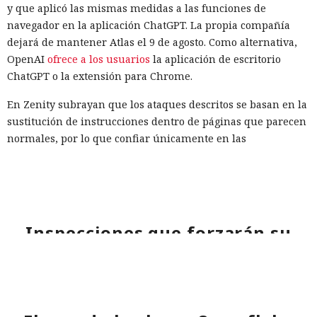
y que aplicó las mismas medidas a las funciones de
navegador en la aplicación ChatGPT. La propia compañía
dejará de mantener Atlas el 9 de agosto. Como alternativa,
OpenAI
ofrece a los usuarios
la aplicación de escritorio
ChatGPT o la extensión para Chrome.
En Zenity subrayan que los ataques descritos se basan en la
sustitución de instrucciones dentro de páginas que parecen
normales, por lo que confiar únicamente en las
comprobaciones integradas de la IA no es suficiente: se
necesitan restricciones más estrictas, que no dependan del
criterio del propio modelo, sobre qué acciones y con qué
nivel de acceso puede ejecutar el navegador de forma
automática.
Inspecciones que forzarán su
salida del mercado: China toma
represalias contra EE. UU. a
través de Palo Alto Networks