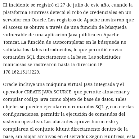
El incidente se registró el 27 de julio de este año, cuando la
en Turbopack. Evita la configuración manual de la
memoiza
plataforma Huntress detectó el robo de credenciales en un
ción
que antes requería pasar el código por el
transpilador
servidor con Oracle. Los registros de Apache mostraron que
Babel, y es capaz de reducir el tiempo de compilación en un
el acceso se obtuvo a través de una función de búsqueda
34% en arranque en frío y en un 46% en recompilación.
vulnerable de una aplicación Java pública en Apache
La mejora de rendimiento también afectó a la ejecución del
Tomcat. La función de autocompletar en la búsqueda no
código. El paso a TypeScript versión 7, reescrito en Go, según
validaba los datos introducidos, lo que permitió enviar
la estimación del equipo de Next.js acelera el
comandos SQL directamente a la base. Las solicitudes
funcionamiento aproximadamente diez veces. En el
maliciosas se rastrearon hasta la dirección IP
servidor, renunciar a la conversión de los web streams a
178.162.151[.]229.
favor de los streams nativos de Node.js en toda la capa de
Oracle incluye una máquina virtual Java integrada y el
renderizado permite procesar un 22% más de solicitudes
operador CREATE JAVA SOURCE, que permite almacenar y
sin cambiar el código de las aplicaciones.
compilar código Java como objeto de base de datos. Tales
Entre otras novedades figuran la unificación de la carga útil
objetos se pueden ejecutar con comandos SQL y, con ciertas
para reducir el número de solicitudes de precarga, un
configuraciones, permitir la ejecución de comandos del
mejor caché de archivos estáticos, la herramienta de
sistema operativo. Los atacantes aprovecharon esto y
depuración Instant Navigations, que muestra los
compilaron el conjunto khunt directamente dentro de la
componentes lentos, documentación con soporte de
base, sin alojar archivos en el servidor. Según Huntress, esta