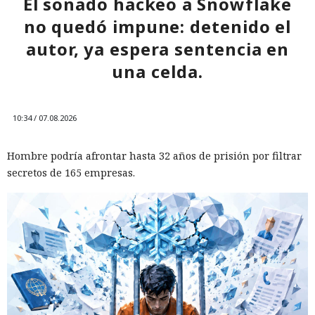
El sonado hackeo a Snowflake
no quedó impune: detenido el
12:43 / 07.08.2026
autor, ya espera sentencia en
una celda.
Otra corporación corre el riesgo de repetir la triste suerte de
sus predecesoras.
10:34 / 07.08.2026
Hombre podría afrontar hasta 32 años de prisión por filtrar
secretos de 165 empresas.
Las sanciones y restricciones contra las empresas
tecnológicas chinas por parte de las autoridades