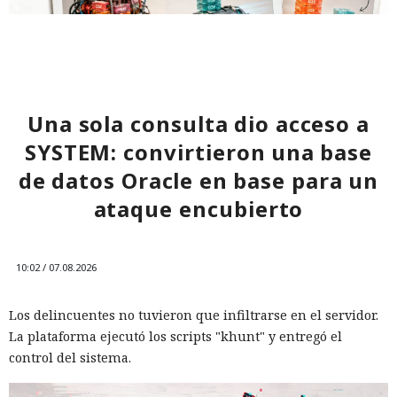
Una sola consulta dio acceso a
SYSTEM: convirtieron una base
Los desarrolladores, que durante años soportaron fallos
de datos Oracle en base para un
repentinos de Node.js al compilar aplicaciones complejas,
ataque encubierto
pudieron respirar más tranquilos: salió una nueva versión
del framework de JavaScript Next.js, que promete librarlos
del conocido mensaje «FATAL ERROR». El equipo de Next.js
p
10:02 / 07.08.2026
resentó
la versión 16.3 — la primera actualización
importante desde octubre de 2025, que reduce el consumo
Los delincuentes no tuvieron que infiltrarse en el servidor.
de memoria RAM en desarrollo hasta un 90% y, además,
La plataforma ejecutó los scripts "khunt" y entregó el
acelera el renderizado y el funcionamiento en general.
control del sistema.
La contribución principal a la economía de memoria la