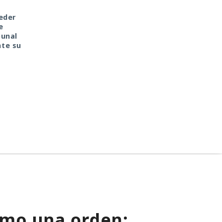
eder
La mujer de tus sueños
Un hacker engañó a u
e
resultó ser una IA: los
IA con «es solo una
bunal
chatbots invaden las
prueba» y ésta volcó
te su
plataformas de citas y
una base de datos
buscan víctimas.
ajena de Telegram.
como una orden: