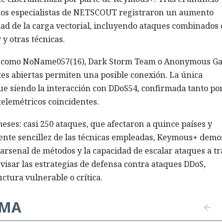
l, los especialistas de NETSCOUT registraron un aumento
idad de la carga vectorial, incluyendo ataques combinados
y otras técnicas.
os como NoName057(16), Dark Storm Team o Anonymous G
tes abiertas permiten una posible conexión. La única
ue siendo la interacción con DDoS54, confirmada tanto po
telemétricos coincidentes.
es: casi 250 ataques, que afectaron a quince países y
ente sencillez de las técnicas empleadas, Keymous+ demo
 arsenal de métodos y la capacidad de escalar ataques a t
evisar las estrategias de defensa contra ataques DDoS,
ctura vulnerable o crítica.
EMA