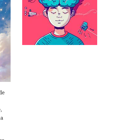
de
,
na