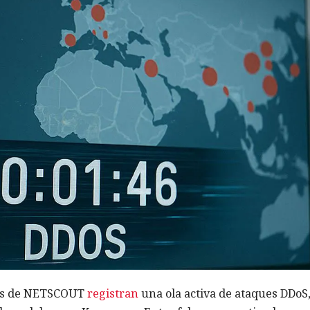
tas de NETSCOUT
registran
una ola activa de ataques DDoS