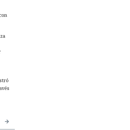
 con
aza
r
stró
ravés