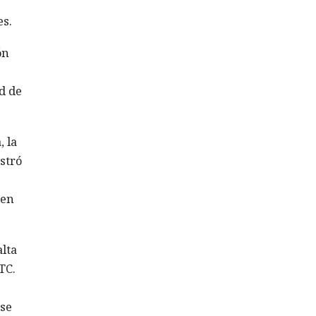
es.
ón
d de
, la
stró
 en
lta
TC.
 se