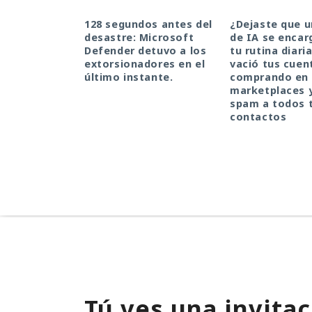
128 segundos antes del
¿Dejaste que 
desastre: Microsoft
de IA se encar
Defender detuvo a los
tu rutina diari
extorsionadores en el
vació tus cuen
último instante.
comprando en
marketplaces 
spam a todos 
contactos
Tú ves una invitac