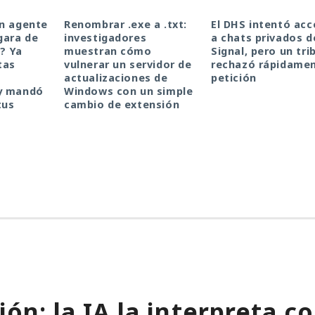
un agente
Renombrar .exe a .txt:
El DHS intentó acc
gara de
investigadores
a chats privados d
a? Ya
muestran cómo
Signal, pero un tri
tas
vulnerar un servidor de
rechazó rápidamen
actualizaciones de
petición
y mandó
Windows con un simple
tus
cambio de extensión
ión; la IA la interpreta 