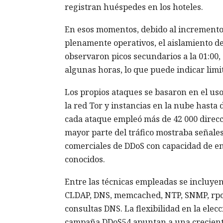
registran huéspedes en los hoteles.
En esos momentos, debido al incremento d
plenamente operativos, el aislamiento de 
observaron picos secundarios a la 01:00, 
algunas horas, lo que puede indicar limi
Los propios ataques se basaron en el us
la red Tor y instancias en la nube hasta 
cada ataque empleó más de 42 000 direcci
mayor parte del tráfico mostraba señales 
comerciales de DDoS con capacidad de e
conocidos.
Entre las técnicas empleadas se incluyen
CLDAP, DNS, memcached, NTP, SNMP, rpcbi
consultas DNS. La flexibilidad en la elecc
campaña DDoS54 apuntan a una crecient