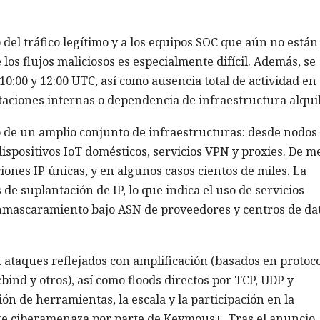
el tráfico legítimo y a los equipos SOC que aún no están
los flujos maliciosos es especialmente difícil. Además, se
10:00 y 12:00 UTC, así como ausencia total de actividad en
taciones internas o dependencia de infraestructura alqui
o de un amplio conjunto de infraestructuras: desde nodos
dispositivos IoT domésticos, servicios VPN y proxies. De m
ones IP únicas, y en algunos casos cientos de miles. La
de suplantación de IP, lo que indica el uso de servicios
nmascaramiento bajo ASN de proveedores y centros de da
 ataques reflejados con amplificación (basados en protoc
nd y otros), así como floods directos por TCP, UDP y
ión de herramientas, la escala y la participación en la
e ciberamenaza por parte de Keymous+. Tras el anuncio