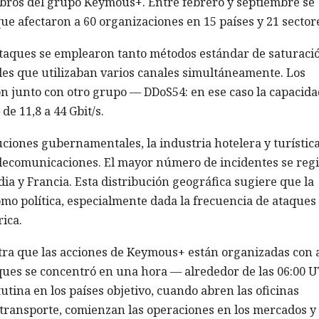
bros del grupo Keymous+. Entre febrero y septiembre se
que afectaron a 60 organizaciones en 15 países y 21 sector
ataques se emplearon tanto métodos estándar de saturaci
les que utilizaban varios canales simultáneamente. Los
n junto con otro grupo — DDoS54: en ese caso la capacida
e 11,8 a 44 Gbit/s.
uciones gubernamentales, la industria hotelera y turística
 telecomunicaciones. El mayor número de incidentes se regi
ia y Francia. Esta distribución geográfica sugiere que la
mo política, especialmente dada la frecuencia de ataques
ica.
tra que las acciones de Keymous+ están organizadas con a
taques se concentró en una hora — alrededor de las 06:00 U
utina en los países objetivo, cuando abren las oficinas
e transporte, comienzan las operaciones en los mercados y