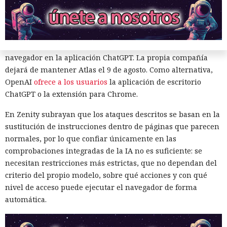
navegador.
Zenity comunicó los hallazgos a OpenAI ya en enero. La
compañía confirmó que luego reforzó la protección de Atlas
y que aplicó las mismas medidas a las funciones de
navegador en la aplicación ChatGPT. La propia compañía
dejará de mantener Atlas el 9 de agosto. Como alternativa,
OpenAI
ofrece a los usuarios
la aplicación de escritorio
ChatGPT o la extensión para Chrome.
En Zenity subrayan que los ataques descritos se basan en la
Era demasiado pronto para dar
sustitución de instrucciones dentro de páginas que parecen
normales, por lo que confiar únicamente en las
por muerto a Next.js: la versión
comprobaciones integradas de la IA no es suficiente: se
16.3 pulveriza los récords de
necesitan restricciones más estrictas, que no dependan del
rendimiento.
criterio del propio modelo, sobre qué acciones y con qué
nivel de acceso puede ejecutar el navegador de forma
automática.
12:01 / 07.08.2026