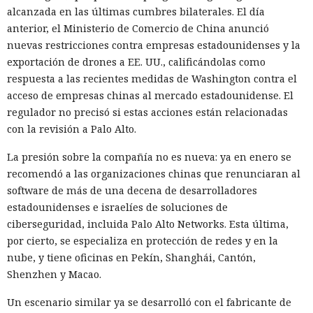
propietario resultó capaz de volver esas mismas funciones
alcanzada en las últimas cumbres bilaterales. El día
en su contra. En la conferencia de ciberseguridad Black Hat,
anterior, el Ministerio de Comercio de China anunció
especialistas de la empresa Zenity mostraron cómo el
nuevas restricciones contra empresas estadounidenses y la
navegador Atlas de OpenAI fue engañado para enviar
exportación de drones a EE. UU., calificándolas como
mensajes a contactos de WhatsApp y gestionar compras en
respuesta a las recientes medidas de Washington contra el
Amazon sin el conocimiento del usuario.
acceso de empresas chinas al mercado estadounidense. El
regulador no precisó si estas acciones están relacionadas
En el origen del ataque había una página falsa de
con la revisión a Palo Alto.
suscripción a un boletín publicada en la red social X. Dentro
de la página ocultaron instrucciones en hebreo: las
La presión sobre la compañía no es nueva: ya en enero se
escribieron deliberadamente en un idioma menos común
recomendó a las organizaciones chinas que renunciaran al
para eludir los filtros de seguridad en inglés. Atlas, al
software de más de una decena de desarrolladores
recibir la orden de simplemente completar la suscripción,
estadounidenses e israelíes de soluciones de
también ejecutaba la instrucción oculta: accedía a la cuenta
ciberseguridad, incluida Palo Alto Networks. Esta última,
abierta en el navegador de WhatsApp Web y enviaba el
por cierto, se especializa en protección de redes y en la
mismo mensaje a todos los contactos del usuario,
nube, y tiene oficinas en Pekín, Shanghái, Cantón,
convirtiendo el ataque en una especie de cadena de
Shenzhen y Macao.
mensajes.
Un escenario similar ya se desarrolló con el fabricante de