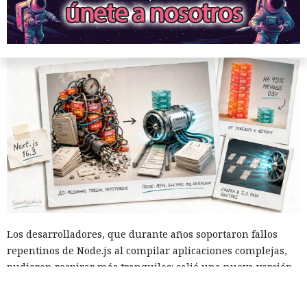
Ingenieros reducen en un 90% el consumo de memoria
RAM y aceleran la compilación 2,3 veces.
Los desarrolladores, que durante años soportaron fallos
repentinos de Node.js al compilar aplicaciones complejas,
pudieron respirar más tranquilos: salió una nueva versión
del framework de JavaScript Next.js, que promete librarlos
del conocido mensaje «FATAL ERROR». El equipo de Next.js
p