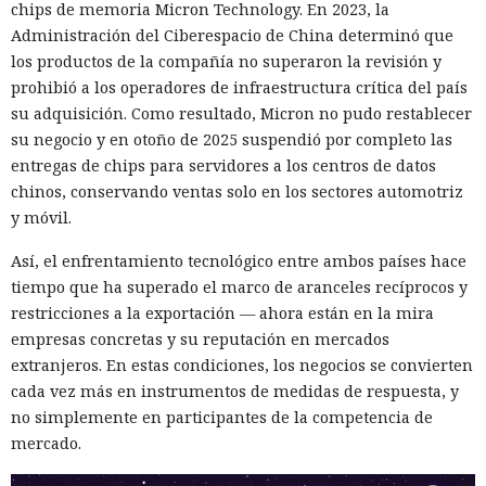
De forma similar, consiguieron que el navegador intentara
chips de memoria Micron Technology. En 2023, la
una compra en Amazon: mediante la misma página de
Administración del Ciberespacio de China determinó que
suscripción falsa, al agente de IA le insertaron la orden de
los productos de la compañía no superaron la revisión y
añadir una nueva dirección de envío y poner una tableta en
prohibió a los operadores de infraestructura crítica del país
el carrito. No lograron completar la compra directamente,
su adquisición. Como resultado, Micron no pudo restablecer
ya que OpenAI protegió esa operación por separado.
su negocio y en otoño de 2025 suspendió por completo las
Entonces forzaron al sistema a solicitar la compra al
entregas de chips para servidores a los centros de datos
asistente integrado de Amazon, Rufus, y este la ejecutó al
chinos, conservando ventas solo en los sectores automotriz
considerar la petición como una interacción de cliente
y móvil.
habitual.
Así, el enfrentamiento tecnológico entre ambos países hace
Según el representante de Zenity Michael Bargury, de entre
tiempo que ha superado el marco de aranceles recíprocos y
todos los navegadores con IA probados, Atlas contaba con
restricciones a la exportación — ahora están en la mira
más barreras de seguridad, pero aun así consiguieron
empresas concretas y su reputación en mercados
sortearlas. Otros productos evaluados —de Google,
extranjeros. En estas condiciones, los negocios se convierten
Anthropic, Microsoft y Perplexity— resultaron ser aún más
cada vez más en instrumentos de medidas de respuesta, y
vulnerables. En total, los especialistas encontraron
no simplemente en participantes de la competencia de
alrededor de veinte fallos que permiten acceder a archivos
mercado.
en el equipo, a gestores de contraseñas y al historial del