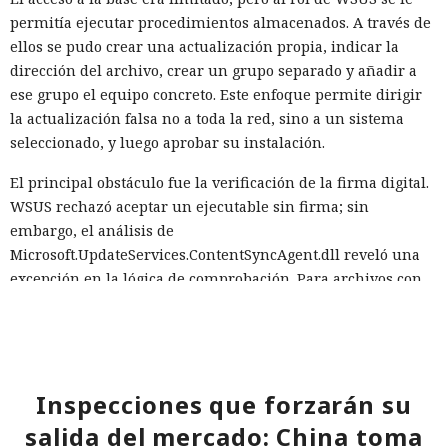
permitía ejecutar procedimientos almacenados. A través de
ellos se pudo crear una actualización propia, indicar la
dirección del archivo, crear un grupo separado y añadir a
ese grupo el equipo concreto. Este enfoque permite dirigir
la actualización falsa no a toda la red, sino a un sistema
seleccionado, y luego aprobar su instalación.
El principal obstáculo fue la verificación de la firma digital.
WSUS rechazó aceptar un ejecutable sin firma; sin
embargo, el análisis de
Microsoft.UpdateServices.ContentSyncAgent.dll reveló una
excepción en la lógica de comprobación. Para archivos con
la extensión .txt o .esd la verificación del certificado se
omite. En el laboratorio renombraron la carga maliciosa
como Ghost.txt, y WSUS aceptó el archivo.
Tras el lanzamiento manual de la actualización, la estación
Inspecciones que forzarán su
de trabajo de prueba instaló la carga y se conectó con éxito
salida del mercado: China toma
al servidor de control. Con la política de descarga e