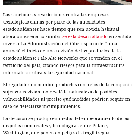
13:36 / 07.08.2026
Las sanciones y restricciones contra las empresas
tecnológicas chinas por parte de las autoridades
Un comando oculto en hebreo eludió la seguridad de Atlas y
estadounidenses hace tiempo que son noticia habitual —
otros navegadores con IA.
ahora un escenario similar
se está desarrollando
en sentido
inverso. La Administración del Ciberespacio de China
anunció el inicio de una revisión de los productos de la
estadounidense Palo Alto Networks que se venden en el
territorio del país, citando riesgos para la infraestructura
informática crítica y la seguridad nacional.
El regulador no nombró productos concretos de la compañía
sujetos a revisión, no reveló la naturaleza de posibles
vulnerabilidades ni precisó qué medidas podrían seguir en
caso de detectarse incumplimientos.
La decisión se produjo en medio del empeoramiento de las
El navegador que por sí mismo navega por páginas, rellena
disputas comerciales y tecnológicas entre Pekín y
formularios y se comunica con sitios en lugar del
Washington, que ponen en peligro la frágil tregua