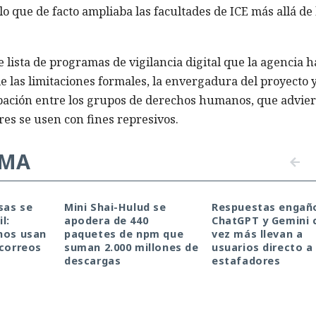
, lo que de facto ampliaba las facultades de ICE más allá de 
e lista de programas de vigilancia digital que la agencia h
e las limitaciones formales, la envergadura del proyecto 
pación entre los grupos de derechos humanos, que advie
res se usen con fines represivos.
EMA
sas se
Mini Shai-Hulud se
Respuestas engañ
l:
apodera de 440
ChatGPT y Gemini 
nos usan
paquetes de npm que
vez más llevan a
 correos
suman 2.000 millones de
usuarios directo a
descargas
estafadores