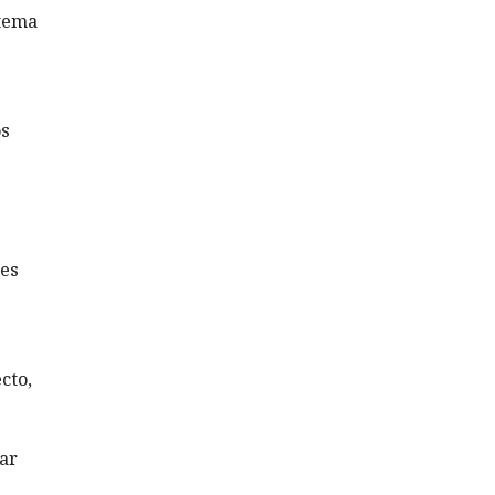
tema
os
des
cto,
ar