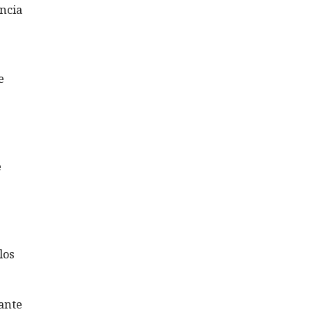
ncia
e
e
los
ante