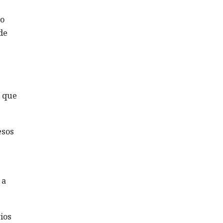
mo
de
a que
esos
 a
ios