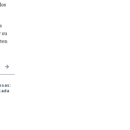
los
a
y su
rten
osas:
Cuando el Sol amenace
Sistemas de segurida
cada
con destruir la Tierra, la
quedan ciegos: casi la
humanidad tendrá que
mitad de los virus
mover un planeta
recurren a direcciones
entero
IP directas para evadi
la detección