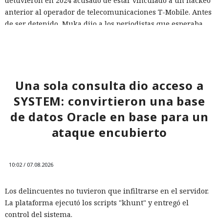
detuvieron en 2024 acusado de estar vinculado a un hackeo
anterior al operador de telecomunicaciones T-Mobile. Antes
de ser detenido, Muka dijo a los periodistas que esperaba
ser arrestado y que destruyó pruebas con antelación.
A las víctimas de incidentes similares se les recomienda
cambiar sus credenciales a tiempo y no reutilizarlas, activar
la autenticación multifactor para los servicios en la nube y
Una sola consulta dio acceso a
vigilar la actividad de las cuentas por accesos desde
SYSTEM: convirtieron una base
dispositivos desconocidos.
de datos Oracle en base para un
ataque encubierto
10:02 / 07.08.2026
Los delincuentes no tuvieron que infiltrarse en el servidor.
La plataforma ejecutó los scripts "khunt" y entregó el
control del sistema.