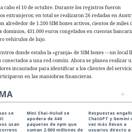
 a cabo el 10 de octubre. Durante los registros fueron
s extranjeros; en total se realizaron 26 redadas en Austr
on alrededor de 1.200 SIM boxes activos, cientos de miles 
os dominios, 431.000 euros congelados en cuentas bancari
o vehículos de lujo.
entros donde estaba la «granja» de SIM boxes —un local l
os conectados a una red común. Ahora se planea realizar 
ores incautados para identificar a los clientes del servicio
rticiparon en las maniobras financieras.
EMA
sas se
Mini Shai-Hulud se
Respuestas engañ
l:
apodera de 440
ChatGPT y Gemini 
nos usan
paquetes de npm que
vez más llevan a
 correos
suman 2.000 millones de
usuarios directo a