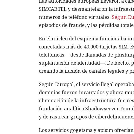
Las autoridades europeas llevaron a cab
SIMCARTEL y desmantelaron la infraestr
números de teléfono virtuales.
Según Eu
episodios de fraude, y las pérdidas total
En el núcleo del esquema funcionaba un
conectadas más de 40.000 tarjetas SIM. Es
telefónicas —desde llamadas de phishing
suplantación de identidad—. De hecho, p
creando la ilusión de canales legales y 
Según Europol, el servicio ilegal operab
dominios fueron incautados y ahora mues
eliminación de la infraestructura fue res
fundación analítica Shadowserver Founda
y de rastrear grupos de ciberdelincuenci
Los servicios gogetsms y apisim ofrecían 