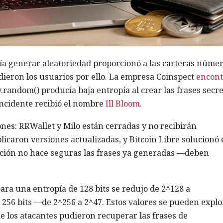
a generar aleatoriedad proporcionó a las carteras núme
dieron los usuarios por ello. La empresa Coinspect
encont
random() producía baja entropía al crear las frases secre
incidente recibió el nombre
Ill Bloom
.
ones: RRWallet y Milo están cerradas y no recibirán
icaron versiones actualizadas, y Bitcoin Libre solucionó 
cación no hace seguras las frases ya generadas —deben
para una entropía de 128 bits se redujo de 2^128 a
256 bits —de 2^256 a 2^47. Estos valores se pueden explo
e los atacantes pudieron recuperar las frases de