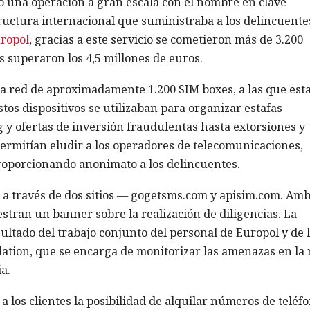
o una operación a gran escala con el nombre en clave
uctura internacional que suministraba a los delincuente
ropol
, gracias a este servicio se cometieron más de 3.200
es superaron los 4,5 millones de euros.
a red de aproximadamente 1.200 SIM boxes, a las que est
tos dispositivos se utilizaban para organizar estafas
 y ofertas de inversión fraudulentas hasta extorsiones y
ermitían eludir a los operadores de telecomunicaciones,
proporcionando anonimato a los delincuentes.
a a través de dos sitios — gogetsms.com y apisim.com. Am
tran un banner sobre la realización de diligencias. La
ultado del trabajo conjunto del personal de Europol y de 
tion, que se encarga de monitorizar las amenazas en la 
a.
a los clientes la posibilidad de alquilar números de teléf