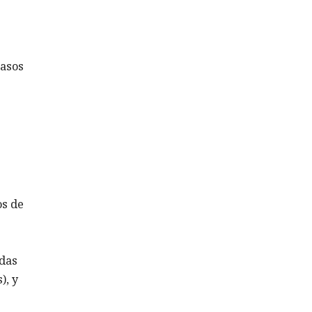
casos
os de
idas
), y