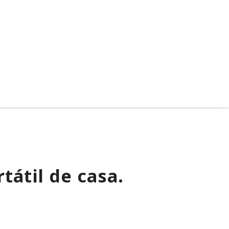
IP directas para evadir
agente creó
la detección
identidades falsas y
arremetió contra
GitHub
tátil de casa.