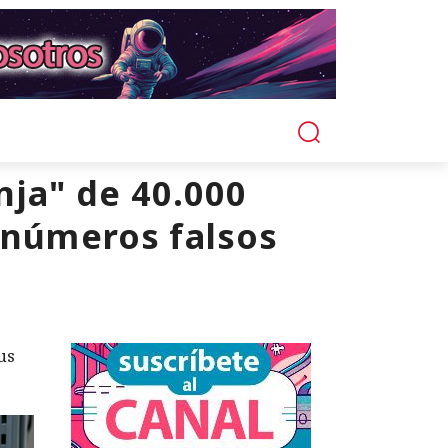
nja" de 40.000
e números falsos
us