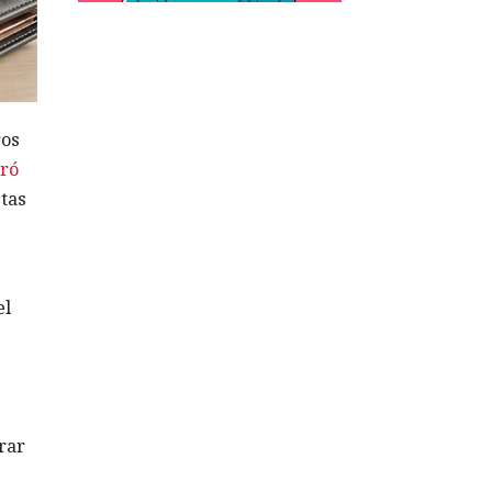
ros
ró
tas
el
rar