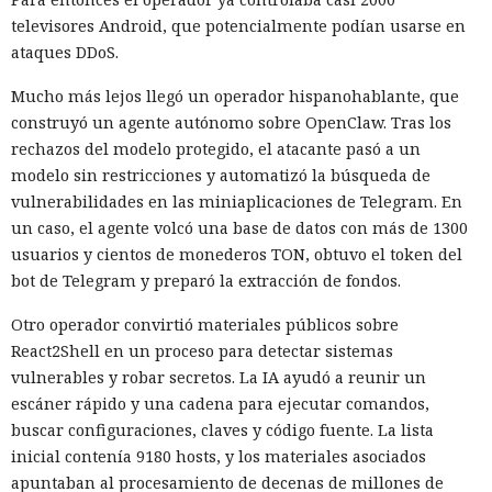
televisores Android, que potencialmente podían usarse en
El equipo de investigación de la compañía compró un kit
ataques DDoS.
listo de una granja telefónica y desmontó sus partes de
hardware y software. Bastidores con placas económicas de
Mucho más lejos llegó un operador hispanohablante, que
smartphones se venden en los mercados en línea
construyó un agente autónomo sobre OpenClaw. Tras los
habituales, los programas de gestión están disponibles
rechazos del modelo protegido, el atacante pasó a un
públicamente y los teléfonos en la nube se pueden alquilar
modelo sin restricciones y automatizó la búsqueda de
por suscripción. Los proveedores ofrecen tarifas,
vulnerabilidades en las miniaplicaciones de Telegram. En
documentación y soporte, como los servicios SaaS
un caso, el agente volcó una base de datos con más de 1300
habituales.
usuarios y cientos de monederos TON, obtuvo el token del
bot de Telegram y preparó la extracción de fondos.
El acelerador clave fue la IA. En el sistema analizado no
controlaba toda la granja de forma autónoma, sino que
Otro operador convirtió materiales públicos sobre
ayudaba a redactar y verificar guiones de automatización en
React2Shell en un proceso para detectar sistemas
lenguaje natural. Ya no es necesario que el operador
vulnerables y robar secretos. La IA ayudó a reunir un
programe el control complejo del navegador por su cuenta.
escáner rápido y una cadena para ejecutar comandos,
Bots de IA individuales son capaces de mantener
buscar configuraciones, claves y código fuente. La lista
simultáneamente cientos de diálogos en diferentes idiomas
inicial contenía 9180 hosts, y los materiales asociados
y filtrar objetivos poco prometedores.
apuntaban al procesamiento de decenas de millones de