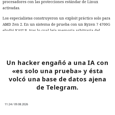
procesadores con las protecciones estándar de Linux
activadas.
Los especialistas construyeron un exploit práctico solo para
AMD Zen 2. En un sistema de prueba con un Ryzen 7 4700G
eludió KASLR, tras lo cual leía memoria arbitraria del
núcleo a una velocidad media de 5,47 bytes por segundo y
con una precisión del 91,97%. Al buscar /etc/shadow con el
hash de la contraseña root, se obtuvo el resultado en
aproximadamente 18 minutos en cinco de cada diez
Un hacker engañó a una IA con
intentos.
«es solo una prueba» y ésta
El trabajo no describe ataques contra sistemas reales ni
volcó una base de datos ajena
datos de usuarios. Todos los experimentos se realizaron en
máquinas locales, y el modelo de amenazas supone que el
de Telegram.
atacante ya puede ejecutar su propio código en el sistema
Linux objetivo. Los autores consideran que un mecanismo
similar podría afectar a entornos en la nube y virtualizados,
11:24 / 09.08.2026
donde la seguridad depende del aislamiento del núcleo.