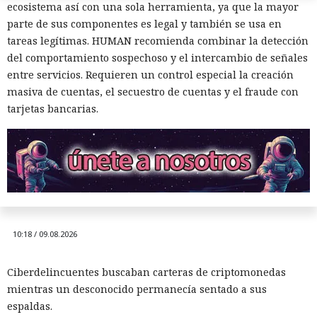
ecosistema así con una sola herramienta, ya que la mayor
parte de sus componentes es legal y también se usa en
tareas legítimas. HUMAN recomienda combinar la detección
del comportamiento sospechoso y el intercambio de señales
entre servicios. Requieren un control especial la creación
masiva de cuentas, el secuestro de cuentas y el fraude con
Los cazadores se convirtieron
tarjetas bancarias.
en presa: un investigador espió
durante dos años a hackers de
Corea del Norte a través de sus
propios chats de trabajo.
10:18 / 09.08.2026
Ciberdelincuentes buscaban carteras de criptomonedas
mientras un desconocido permanecía sentado a sus
espaldas.