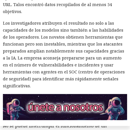
URL. Talos encontró datos recopilados de al menos 54
Esa infraestructura es apta para estafas románticas y de
objetivos.
inversión, ofertas falsas de trabajos remotos y la gestión
masiva de cuentas falsas. En la prueba de HUMAN, perfiles
Los investigadores atribuyen el resultado no solo a las
ficticios en servicios de citas recibieron rápidamente
capacidades de los modelos sino también a las habilidades
numerosos mensajes. Los interlocutores intentaron dirigir
de los operadores. Los novatos obtienen herramientas que
la comunicación a aplicaciones de mensajería, y un guion
funcionan pero son inestables, mientras que los atacantes
condujo al registro en una plataforma comercial mediante
preparados amplían notablemente sus capacidades gracias
un enlace de afiliado.
a la IA. La empresa aconseja prepararse para un aumento
en el número de vulnerabilidades e incidentes y usar
Según los cálculos de HUMAN, una modalidad de puesta en
herramientas con agentes en el SOC (centro de operaciones
marcha requiere alrededor de $5000 de gastos iniciales y
de seguridad) para identificar más rápidamente señales
luego aproximadamente $450 al mes. Una opción más
significativas.
sencilla prescinde de la compra de equipos, pero cuesta
alrededor de $2970 mensuales por los teléfonos en la nube,
proxies, cuentas, la IA y los servicios de comunicación.
FunFoneFarm designa no a un solo grupo delictivo, sino a
todo un mercado de componentes compatibles.
No se puede interrumpir el funcionamiento de un