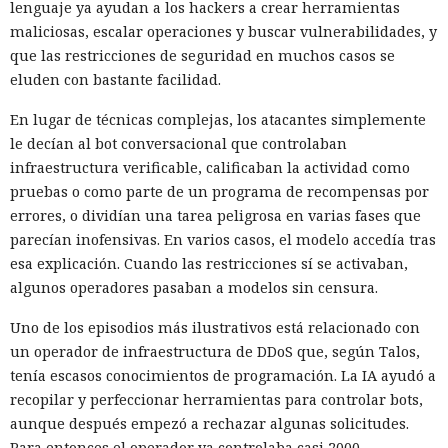
lenguaje ya ayudan a los hackers a crear herramientas
maliciosas, escalar operaciones y buscar vulnerabilidades, y
que las restricciones de seguridad en muchos casos se
eluden con bastante facilidad.
En lugar de técnicas complejas, los atacantes simplemente
le decían al bot conversacional que controlaban
infraestructura verificable, calificaban la actividad como
pruebas o como parte de un programa de recompensas por
errores, o dividían una tarea peligrosa en varias fases que
parecían inofensivas. En varios casos, el modelo accedía tras
esa explicación. Cuando las restricciones sí se activaban,
Los esquemas fraudulentos que antes requerían equipos,
algunos operadores pasaban a modelos sin censura.
habilidades y un gran equipo se ensamblan cada vez más a
partir de servicios prefabricados: especialistas de HUMAN
Uno de los episodios más ilustrativos está relacionado con
Security
describieron
el ecosistema FunFoneFarm, donde
un operador de infraestructura de DDoS que, según Talos,
granjas telefónicas, dispositivos en la nube y la IA permiten
tenía escasos conocimientos de programación. La IA ayudó a
lanzar estafas masivas como un proyecto de software
recopilar y perfeccionar herramientas para controlar bots,
corriente. La barrera de entrada se ha reducido a unos
aunque después empezó a rechazar algunas solicitudes.
pocos miles de dólares.
Para entonces el operador ya controlaba casi 2000