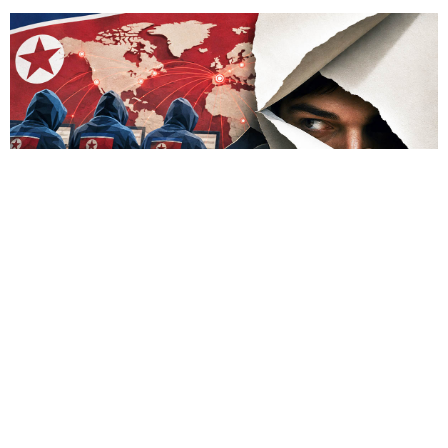
A veces la única manera de valorar de verdad la magnitud
de la amenaza es infiltrarse en el territorio del adversario;
eso fue lo que hizo el investigador griego Vangelis Stikas,
que durante casi dos años estudió desde dentro los
servidores de hackers norcoreanos. En ese tiempo averiguó
que las víctimas del grupo fueron 1640 empresas de 57
países, y alrededor de 700–800 de ellas resultaron