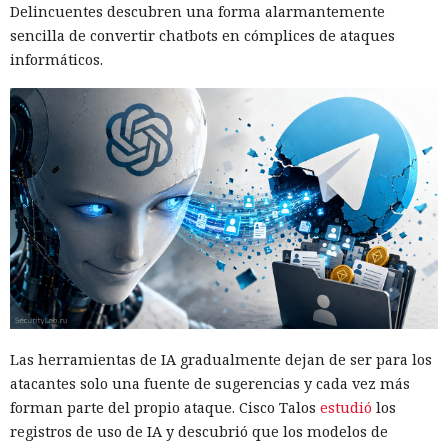
Delincuentes descubren una forma alarmantemente
AMD e Intel recibieron información sobre el ataque el 5 de
sencilla de convertir chatbots en cómplices de ataques
febrero de 2026 y confirmaron el comportamiento de los
informáticos.
procesadores que subyace en él. AMD informó planes para
cerrar el problema mediante un cambio en el núcleo; Intel
no considera necesario un parche independiente. Entre las
medidas propuestas está volver a limpiar el predictor
después de la interrupción. Para reducir el riesgo, conviene
La mujer de tus sueños resultó
instalar las actualizaciones del núcleo a medida que se
ser una IA: los chatbots invaden
publiquen.
las plataformas de citas y
buscan víctimas.
12:16 / 09.08.2026
Las herramientas de IA gradualmente dejan de ser para los
atacantes solo una fuente de sugerencias y cada vez más
Por $3.000 al mes, estafadores contratan en la nube una
forman parte del propio ataque. Cisco Talos
estudió
los
plataforma "llave en mano" para estafar
registros de uso de IA y descubrió que los modelos de