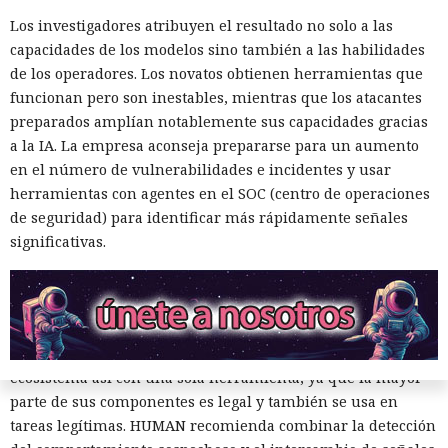
ficticios en servicios de citas recibieron rápidamente
Los investigadores atribuyen el resultado no solo a las
numerosos mensajes. Los interlocutores intentaron dirigir
capacidades de los modelos sino también a las habilidades
la comunicación a aplicaciones de mensajería, y un guion
de los operadores. Los novatos obtienen herramientas que
condujo al registro en una plataforma comercial mediante
funcionan pero son inestables, mientras que los atacantes
un enlace de afiliado.
preparados amplían notablemente sus capacidades gracias
Según los cálculos de HUMAN, una modalidad de puesta en
a la IA. La empresa aconseja prepararse para un aumento
marcha requiere alrededor de $5000 de gastos iniciales y
en el número de vulnerabilidades e incidentes y usar
luego aproximadamente $450 al mes. Una opción más
herramientas con agentes en el SOC (centro de operaciones
sencilla prescinde de la compra de equipos, pero cuesta
de seguridad) para identificar más rápidamente señales
alrededor de $2970 mensuales por los teléfonos en la nube,
significativas.
proxies, cuentas, la IA y los servicios de comunicación.
FunFoneFarm designa no a un solo grupo delictivo, sino a
todo un mercado de componentes compatibles.
No se puede interrumpir el funcionamiento de un
ecosistema así con una sola herramienta, ya que la mayor
parte de sus componentes es legal y también se usa en
tareas legítimas. HUMAN recomienda combinar la detección