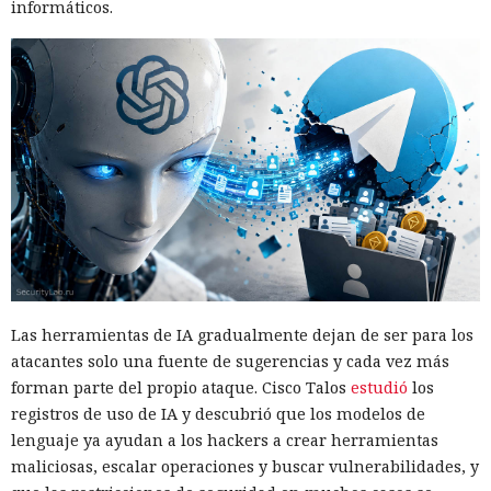
informáticos.
cerrar el problema mediante un cambio en el núcleo; Intel
no considera necesario un parche independiente. Entre las
medidas propuestas está volver a limpiar el predictor
después de la interrupción. Para reducir el riesgo, conviene
La mujer de tus sueños resultó
instalar las actualizaciones del núcleo a medida que se
ser una IA: los chatbots invaden
publiquen.
las plataformas de citas y
buscan víctimas.
12:16 / 09.08.2026
Las herramientas de IA gradualmente dejan de ser para los
Por $3.000 al mes, estafadores contratan en la nube una
atacantes solo una fuente de sugerencias y cada vez más
plataforma "llave en mano" para estafar
forman parte del propio ataque. Cisco Talos
estudió
los
registros de uso de IA y descubrió que los modelos de
lenguaje ya ayudan a los hackers a crear herramientas
maliciosas, escalar operaciones y buscar vulnerabilidades, y