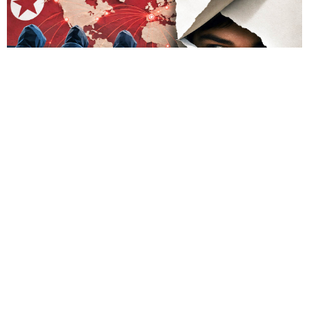
A veces la única manera de valorar de verdad la magnitud
de la amenaza es infiltrarse en el territorio del adversario;
eso fue lo que hizo el investigador griego Vangelis Stikas,
que durante casi dos años estudió desde dentro los
servidores de hackers norcoreanos. En ese tiempo averiguó
que las víctimas del grupo fueron 1640 empresas de 57
países, y alrededor de 700–800 de ellas resultaron
especialmente afectadas: los atacantes obtenían acceso root
a servidores, cuentas en la nube de AWS y monederos de
criptomonedas.