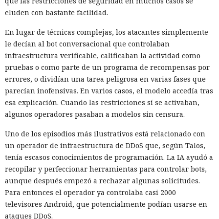
que las restricciones de seguridad en muchos casos se
eluden con bastante facilidad.
En lugar de técnicas complejas, los atacantes simplemente
le decían al bot conversacional que controlaban
infraestructura verificable, calificaban la actividad como
pruebas o como parte de un programa de recompensas por
errores, o dividían una tarea peligrosa en varias fases que
Los esquemas fraudulentos que antes requerían equipos,
parecían inofensivas. En varios casos, el modelo accedía tras
habilidades y un gran equipo se ensamblan cada vez más a
esa explicación. Cuando las restricciones sí se activaban,
partir de servicios prefabricados: especialistas de HUMAN
algunos operadores pasaban a modelos sin censura.
Security
describieron
el ecosistema FunFoneFarm, donde
Uno de los episodios más ilustrativos está relacionado con
granjas telefónicas, dispositivos en la nube y la IA permiten
un operador de infraestructura de DDoS que, según Talos,
lanzar estafas masivas como un proyecto de software
tenía escasos conocimientos de programación. La IA ayudó a
corriente. La barrera de entrada se ha reducido a unos
recopilar y perfeccionar herramientas para controlar bots,
pocos miles de dólares.
aunque después empezó a rechazar algunas solicitudes.
El equipo de investigación de la compañía compró un kit
Para entonces el operador ya controlaba casi 2000
listo de una granja telefónica y desmontó sus partes de
televisores Android, que potencialmente podían usarse en
hardware y software. Bastidores con placas económicas de
ataques DDoS.