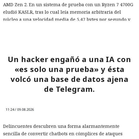
AMD Zen 2. En un sistema de prueba con un Ryzen 7 4700G
eludió KASLR, tras lo cual leía memoria arbitraria del
núcleo a una velocidad media de 5,47 bytes por segundo y
con una precisión del 91,97%. Al buscar /etc/shadow con el
hash de la contraseña root, se obtuvo el resultado en
aproximadamente 18 minutos en cinco de cada diez
intentos.
Un hacker engañó a una IA con
El trabajo no describe ataques contra sistemas reales ni
«es solo una prueba» y ésta
datos de usuarios. Todos los experimentos se realizaron en
máquinas locales, y el modelo de amenazas supone que el
volcó una base de datos ajena
atacante ya puede ejecutar su propio código en el sistema
de Telegram.
Linux objetivo. Los autores consideran que un mecanismo
similar podría afectar a entornos en la nube y virtualizados,
donde la seguridad depende del aislamiento del núcleo.
11:24 / 09.08.2026
AMD e Intel recibieron información sobre el ataque el 5 de
Delincuentes descubren una forma alarmantemente
febrero de 2026 y confirmaron el comportamiento de los
sencilla de convertir chatbots en cómplices de ataques
procesadores que subyace en él. AMD informó planes para