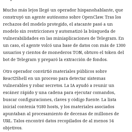
smartphones se venden en los mercados en línea
Mucho más lejos llegó un operador hispanohablante, que
habituales, los programas de gestión están disponibles
construyó un agente autónomo sobre OpenClaw. Tras los
públicamente y los teléfonos en la nube se pueden alquilar
rechazos del modelo protegido, el atacante pasó a un
por suscripción. Los proveedores ofrecen tarifas,
modelo sin restricciones y automatizó la búsqueda de
documentación y soporte, como los servicios SaaS
vulnerabilidades en las miniaplicaciones de Telegram. En
habituales.
un caso, el agente volcó una base de datos con más de 1300
El acelerador clave fue la IA. En el sistema analizado no
usuarios y cientos de monederos TON, obtuvo el token del
controlaba toda la granja de forma autónoma, sino que
bot de Telegram y preparó la extracción de fondos.
ayudaba a redactar y verificar guiones de automatización en
Otro operador convirtió materiales públicos sobre
lenguaje natural. Ya no es necesario que el operador
React2Shell en un proceso para detectar sistemas
programe el control complejo del navegador por su cuenta.
vulnerables y robar secretos. La IA ayudó a reunir un
Bots de IA individuales son capaces de mantener
escáner rápido y una cadena para ejecutar comandos,
simultáneamente cientos de diálogos en diferentes idiomas
buscar configuraciones, claves y código fuente. La lista
y filtrar objetivos poco prometedores.
inicial contenía 9180 hosts, y los materiales asociados
Esa infraestructura es apta para estafas románticas y de
apuntaban al procesamiento de decenas de millones de
inversión, ofertas falsas de trabajos remotos y la gestión
URL. Talos encontró datos recopilados de al menos 54
masiva de cuentas falsas. En la prueba de HUMAN, perfiles
objetivos.