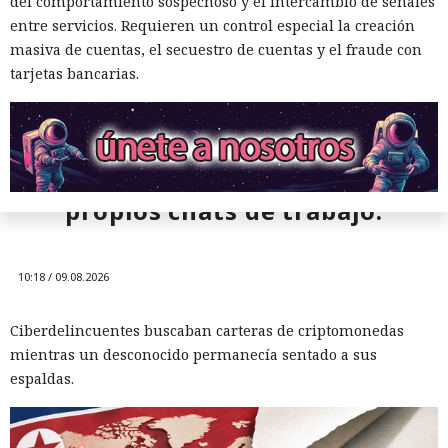
del comportamiento sospechoso y el intercambio de señales
entre servicios. Requieren un control especial la creación
masiva de cuentas, el secuestro de cuentas y el fraude con
tarjetas bancarias.
Los cazadores se convirtieron
en presa: un investigador espió
durante dos años a hackers de
Corea del Norte a través de sus
propios chats de trabajo.
10:18 / 09.08.2026
Ciberdelincuentes buscaban carteras de criptomonedas
mientras un desconocido permanecía sentado a sus
espaldas.