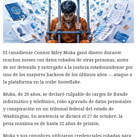
Era demasiado pronto para dar
no simplemente en participantes de la competencia de
por muerto a Next.js: la versión
mercado.
16.3 pulveriza los récords de
rendimiento.
El canadiense Connor Riley Muka ganó dinero durante
12:01 / 07.08.2026
muchos meses con datos robados de otras personas, antes
de ser detenido y entregado a la justicia estadounidense por
Ingenieros reducen en un 90% el consumo de memoria
uno de los mayores hackeos de los últimos años — ataque a
RAM y aceleran la compilación 2,3 veces.
la plataforma en la nube Snowflake.
Muka, de 26 años, se declaró culpable de cargos de fraude
informático y telefónico, robo agravado de datos personales
y conspiración en un tribunal federal del estado de
Washington. Su sentencia se dictará el 27 de octubre; la
pena máxima es de hasta 32 años de prisión.
Muka y sus cómplices utilizaron credenciales robadas para