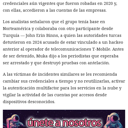
34% en arranque en frío y en un 46% en recompilación.
credenciales aún vigentes que fueron robadas en 2020 y,
con ellas, accedieron a las cuentas de las empresas.
La mejora de rendimiento también afectó a la ejecución del
código. El paso a TypeScript versión 7, reescrito en Go, según
Los analistas señalaron que el grupo tenía base en
la estimación del equipo de Next.js acelera el
Norteamérica y colaboraba con otro participante desde
funcionamiento aproximadamente diez veces. En el
Turquía — John Erin Binns, a quien las autoridades turcas
servidor, renunciar a la conversión de los web streams a
detuvieron en 2024 acusado de estar vinculado a un hackeo
favor de los streams nativos de Node.js en toda la capa de
anterior al operador de telecomunicaciones T-Mobile. Antes
renderizado permite procesar un 22% más de solicitudes
de ser detenido, Muka dijo a los periodistas que esperaba
sin cambiar el código de las aplicaciones.
ser arrestado y que destruyó pruebas con antelación.
Entre otras novedades figuran la unificación de la carga útil
A las víctimas de incidentes similares se les recomienda
para reducir el número de solicitudes de precarga, un
cambiar sus credenciales a tiempo y no reutilizarlas, activar
mejor caché de archivos estáticos, la herramienta de
la autenticación multifactor para los servicios en la nube y
depuración Instant Navigations, que muestra los
vigilar la actividad de las cuentas por accesos desde
componentes lentos, documentación con soporte de
dispositivos desconocidos.
versiones para agentes de IA, límites propios de manejo de
errores y compatibilidad con importaciones de archivos tipo
«glob».