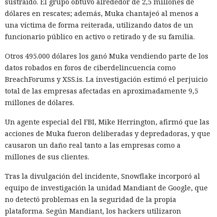
sustraído. El grupo obtuvo alrededor de 2,5 millones de
instancia con 50 rutas (páginas separadas) ahora consume
dólares en rescates; además, Muka chantajeó al menos a
alrededor de 840 megabytes en lugar de los anteriores 4,6
una víctima de forma reiterada, utilizando datos de un
gigabytes — un ahorro de aproximadamente el 82%.
funcionario público en activo o retirado y de su familia.
El caché en disco, probado ya en la versión 16.1, lee el caché
Otros 495.000 dólares los ganó Muka vendiendo parte de los
guardado antes de la compilación y recompila solo los
datos robados en foros de ciberdelincuencia como
fragmentos de código que han cambiado. Según pruebas de
BreachForums y XSS.is. La investigación estimó el perjuicio
Vercel, una compilación de un proyecto que antes tardaba
total de las empresas afectadas en aproximadamente 9,5
21 segundos ahora se completa en 9,2 segundos — una
millones de dólares.
aceleración de 2,3 veces. El desplazamiento de memoria,
activado por defecto en modo de desarrollo, mueve los datos
Un agente especial del FBI, Mike Herrington, afirmó que las
no solicitados al disco cuando se aproxima al umbral de
acciones de Muka fueron deliberadas y depredadoras, y que
carga y los vuelve a cargar cuando es necesario.
causaron un daño real tanto a las empresas como a
millones de sus clientes.
En modo experimental está disponible un nuevo
compilador de React escrito en Rust, integrado directamente
Tras la divulgación del incidente, Snowflake incorporó al
en Turbopack. Evita la configuración manual de la
memoiza
equipo de investigación la unidad Mandiant de Google, que
ción
que antes requería pasar el código por el
transpilador
no detectó problemas en la seguridad de la propia
Babel, y es capaz de reducir el tiempo de compilación en un
plataforma. Según Mandiant, los hackers utilizaron