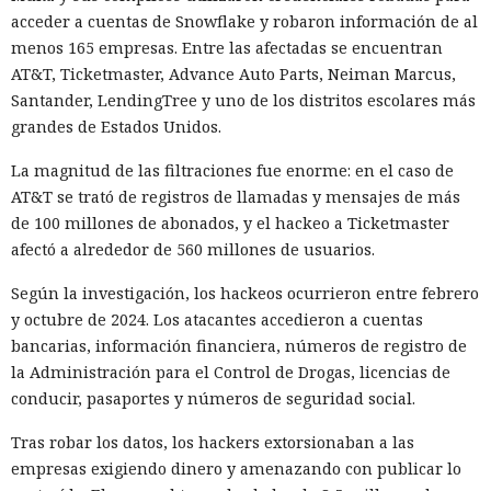
acceder a cuentas de Snowflake y robaron información de al
menos 165 empresas. Entre las afectadas se encuentran
AT&T, Ticketmaster, Advance Auto Parts, Neiman Marcus,
Santander, LendingTree y uno de los distritos escolares más
Los desarrolladores, que durante años soportaron fallos
grandes de Estados Unidos.
repentinos de Node.js al compilar aplicaciones complejas,
pudieron respirar más tranquilos: salió una nueva versión
La magnitud de las filtraciones fue enorme: en el caso de
del framework de JavaScript Next.js, que promete librarlos
AT&T se trató de registros de llamadas y mensajes de más
del conocido mensaje «FATAL ERROR». El equipo de Next.js
p
de 100 millones de abonados, y el hackeo a Ticketmaster
resentó
la versión 16.3 — la primera actualización
afectó a alrededor de 560 millones de usuarios.
importante desde octubre de 2025, que reduce el consumo
Según la investigación, los hackeos ocurrieron entre febrero
de memoria RAM en desarrollo hasta un 90% y, además,
y octubre de 2024. Los atacantes accedieron a cuentas
acelera el renderizado y el funcionamiento en general.
bancarias, información financiera, números de registro de
La contribución principal a la economía de memoria la
la Administración para el Control de Drogas, licencias de
aporta el empaquetador integrado Turbopack, que desde
conducir, pasaportes y números de seguridad social.
2022 sustituye progresivamente a Webpack en el proyecto.
Tras robar los datos, los hackers extorsionaban a las
En la nueva versión están activados por defecto el caché en
empresas exigiendo dinero y amenazando con publicar lo
disco y el desplazamiento de datos no utilizados a disco. Una