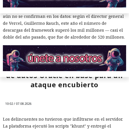
Las conversaciones sobre la pérdida de popularidad de
Next.js en favor de los frameworks Remix, Astro y Gatsby
aún no se confirman en los datos: según el director general
de Vercel, Guillermo Rauch, este año el número de
descargas del framework superó los mil millones — casi el
doble del año pasado, que fue de alrededor de 520 millones.
Una sola consulta dio acceso a
SYSTEM: convirtieron una base
de datos Oracle en base para un
ataque encubierto
10:02 / 07.08.2026
Los delincuentes no tuvieron que infiltrarse en el servidor.
La plataforma ejecutó los scripts "khunt" y entregó el