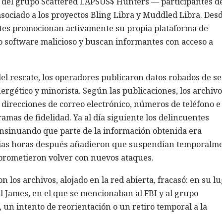
r del grupo Scattered LAPSUS$ Hunters — participantes d
asociado a los proyectos Bling Libra y Muddled Libra. Des
ntes promocionan activamente su propia plataforma de
o software malicioso y buscan informantes con acceso a
 del rescate, los operadores publicaron datos robados de se
ergético y minorista. Según las publicaciones, los archivo
direcciones de correo electrónico, números de teléfono e
amas de fidelidad. Ya al día siguiente los delincuentes
nsinuando que parte de la información obtenida era
rias horas después añadieron que suspendían temporalm
o prometieron volver con nuevos ataques.
on los archivos, alojado en la red abierta, fracasó: en su l
l James, en el que se mencionaban al FBI y al grupo
un intento de reorientación o un retiro temporal a la