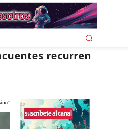
incuentes recurren
sión"