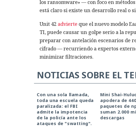
los ransomware» — con foco en métodos o
está claro si existe un desarrollo real o 
Unit 42
advierte
que el nuevo modelo EaaS
TI, puede causar un golpe serio a la repu
preparar con antelación escenarios de re
cifrado — recurriendo a expertos extern
minimizar filtraciones.
NOTICIAS SOBRE EL T
Con una sola llamada,
Mini Shai-Hulu
toda una escuela queda
apodera de 44
paralizada: el FBI
paquetes de n
admite la impotencia
suman 2.000 mi
de la policía ante los
descargas
ataques de "swatting".