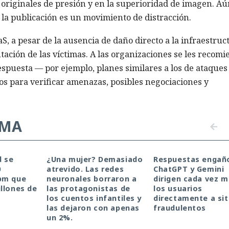
riginales de presión y en la superioridad de imagen. Aú
si la publicación es un movimiento de distracción.
, a pesar de la ausencia de daño directo a la infraestruc
tación de las víctimas. A las organizaciones se les recom
spuesta — por ejemplo, planes similares a los de ataques
os para verificar amenazas, posibles negociaciones y
EMA
d se
¿Una mujer? Demasiado
Respuestas engañ
0
atrevido. Las redes
ChatGPT y Gemini
pm que
neuronales borraron a
dirigen cada vez m
llones de
las protagonistas de
los usuarios
los cuentos infantiles y
directamente a sit
las dejaron con apenas
fraudulentos
un 2%.