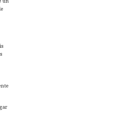
e un
de
is
s
ente
ugar