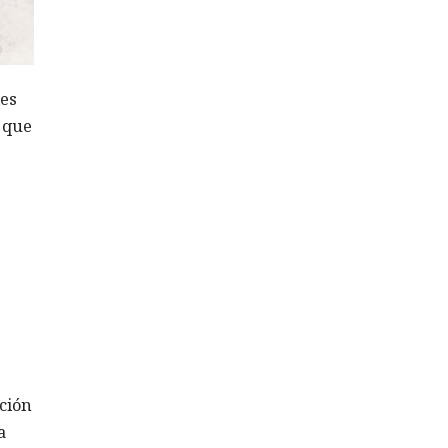
les
ó que
ción
a