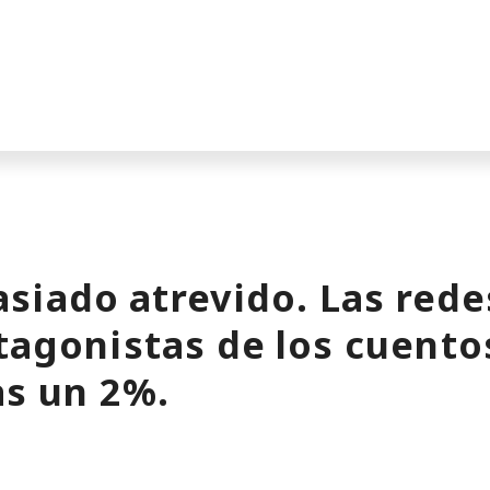
siado atrevido. Las rede
tagonistas de los cuentos
as un 2%.