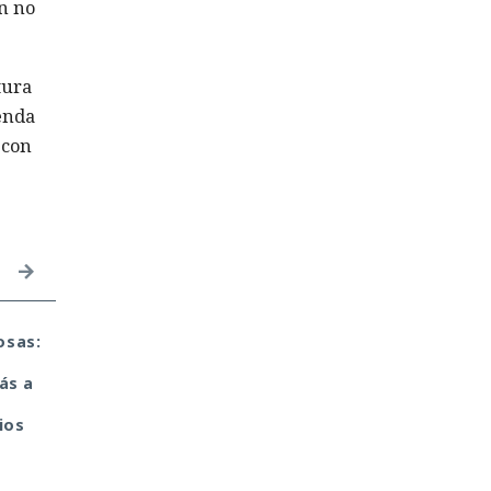
n no
tura
ienda
 con
osas:
Private Relay de Apple
Tu monedero cripto f
falla: WebKit localiza tu
hackeado en tu portát
ás a
IP y la revela al sitio
de casa. Culpa de la
web
antigua librería
ios
CryptoJS.