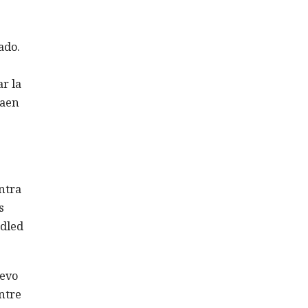
ado.
r la
raen
ntra
s
ddled
uevo
ntre